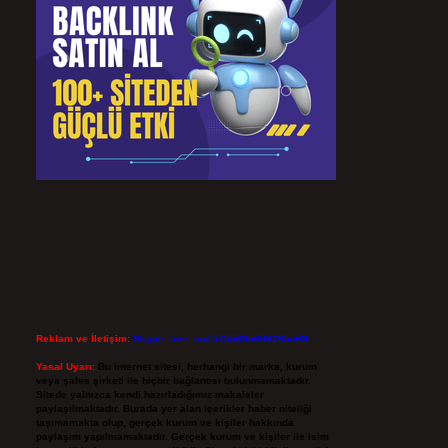
Reklam ve İletişim:
Skype: live:.cid.575569c608265c69
Yasal Uyarı:
Bu internet sitesi, herhangi bir marka, kurum
veya şahıs şirketi ile hiçbir bağlantısı bulunmamaktadır.
Sitede yalnızca kendi hazırladığımız makaleler
paylaşılmaktadır. Burada yer alan içerikler haber niteliği
taşımamakta olup, gerçek kurum ve kişiler hakkında
paylaşım yapılmamaktadır. Gerçek kurum ve kişiler ile isim