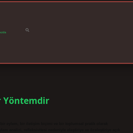
ızda
ir Yöntemdir
bir eylem, bir iletişim biçimi ve bir toplumsal pratik olarak
m analizi, refleksivitesi nedeniyle eleştiriye ve özeleştiriye açık