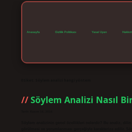
Anasayfa
Gizlilik Politikası
Yasal Uyarı
Hakkım
Etiket:
Söylem analizi hangi yöntem
Söylem Analizi Nasıl B
Tarih: Kasım 16, 2024
Söylem analizinin genel özellikleri nelerdir? Bu analiz, dilin 
görülmesi ve yorumlanması gerçeğiyle karakterize edilir. Söyle