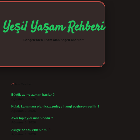
Yeşil Yaşam Rehberi
Bahçelerden ilham alan neşeli öneriler!
Sidebar
betexper giriş
betexpergir.net
Son Yazılar
Büyük av ne zaman başlar ?
Ağustos 6, 2026
Kulak kanaması olan kazazedeye hangi pozisyon verilir ?
Ağustos 6, 2026
Avcı toplayıcı insan nedir ?
Ağustos 5, 2026
Aküye saf su eklenir mi ?
Ağustos 3, 2026