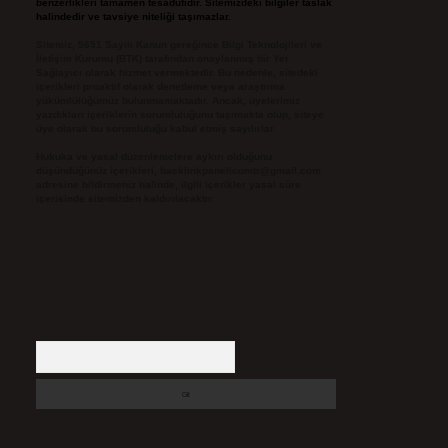
benzerlikleri tamamen tesadüfidir. Sitemizdeki bilgiler taslak
halindedir ve tavsiye niteliği taşımazlar.
Sitemiz, 5651 Sayılı Kanun gereğince Bilgi Teknolojileri ve
İletişim Kurumu (BTK) tarafından onaylanmış bir Yer
Sağlayıcı olarak hizmet vermektedir. Bu nedenle, sitedeki
içerikleri proaktif olarak denetleme veya araştırma
yükümlülüğümüz bulunmamaktadır. Ancak, üyelerimiz
yazdıkları içeriklerin sorumluluğunu taşımakta olup, siteye
üye olarak bu sorumluluğu kabul etmiş sayılırlar.
Hukuka ve yasal düzenlemelere aykırı olduğunu
düşündüğünüz içerikleri,
backlinkpanelicomtr@gmail.com
adresine bildirmeniz halinde, ilgili içerikler yasal süre
içerisinde sitemizden kaldırılacaktır.
Arama