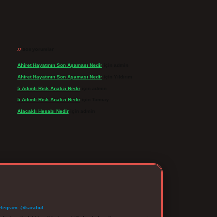
Son yorumlar
Ahiret Hayatının Son Aşaması Nedir
için
admin
Ahiret Hayatının Son Aşaması Nedir
için
Yıldırım
5 Adımlı Risk Analizi Nedir
için
admin
5 Adımlı Risk Analizi Nedir
için
Tuncay
Alacaklı Hesabı Nedir
için
admin
elegram: @karabul