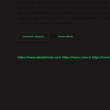
bir analizdir. Özetle, söylem analizi çok boyutlu, çok işlevli,
analizi nitel mi nicel mi? Bilimsel çalışmalarda araştırma ve
seçimi çok önemlidir. Bu çalışmada yalnızca nitel araştırma
araştırma tekniği ele alınmakta ve bunların özellikleri, türler
Söylev analizi nedir? Söylem analizi,…
Söylem
Devamını okuyun
Yorum Bırak
Analizi
Nasıl
Bir
Yöntemdir
https://www.abisbilisim.com
https://iamo.com.tr
https://cine