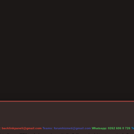
l:
backlinkpaneli@gmail.com
Teams:
forumhizmeti@gmail.com
Whatsapp: 0262 606 0 726
T