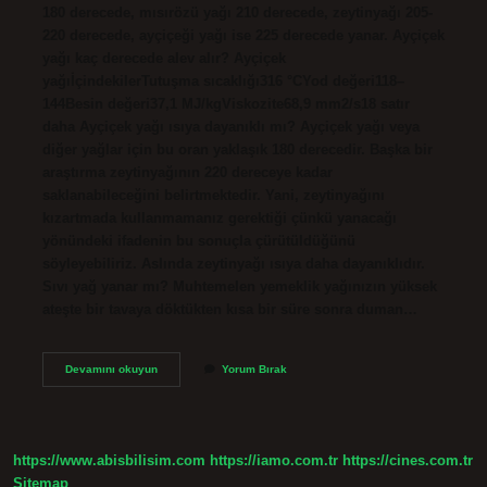
180 derecede, mısırözü yağı 210 derecede, zeytinyağı 205-
220 derecede, ayçiçeği yağı ise 225 derecede yanar. Ayçiçek
yağı kaç derecede alev alır? Ayçiçek
yağıİçindekilerTutuşma sıcaklığı316 °CYod değeri118–
144Besin değeri37,1 MJ/kgViskozite68,9 mm2/s18 satır
daha Ayçiçek yağı ısıya dayanıklı mı? Ayçiçek yağı veya
diğer yağlar için bu oran yaklaşık 180 derecedir. Başka bir
araştırma zeytinyağının 220 dereceye kadar
saklanabileceğini belirtmektedir. Yani, zeytinyağını
kızartmada kullanmamanız gerektiği çünkü yanacağı
yönündeki ifadenin bu sonuçla çürütüldüğünü
söyleyebiliriz. Aslında zeytinyağı ısıya daha dayanıklıdır.
Sıvı yağ yanar mı? Muhtemelen yemeklik yağınızın yüksek
ateşte bir tavaya döktükten kısa bir süre sonra duman…
Ayçiçek
Devamını okuyun
Yorum Bırak
Yağı
Ateşte
Yanar
Mı
https://www.abisbilisim.com
https://iamo.com.tr
https://cines.com.tr
Sitemap