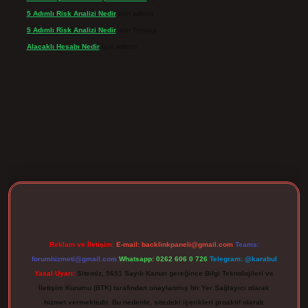
5 Adımlı Risk Analizi Nedir
için
admin
5 Adımlı Risk Analizi Nedir
için
Tuncay
Alacaklı Hesabı Nedir
için
admin
rgir.net
Reklam ve İletişim:
E-mail:
backlinkpaneli@gmail.com
Teams:
forumhizmeti@gmail.com
Whatsapp: 0262 606 0 726
Telegram: @karabul
Yasal Uyarı:
Sitemiz, 5651 Sayılı Kanun gereğince Bilgi Teknolojileri ve
İletişim Kurumu (BTK) tarafından onaylanmış bir Yer Sağlayıcı olarak
hizmet vermektedir. Bu nedenle, sitedeki içerikleri proaktif olarak