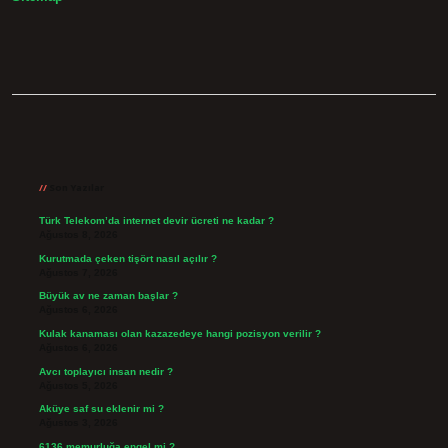
Sidebar
Son Yazılar
Türk Telekom’da internet devir ücreti ne kadar ?
Ağustos 8, 2026
Kurutmada çeken tişört nasıl açılır ?
Ağustos 7, 2026
Büyük av ne zaman başlar ?
Ağustos 6, 2026
Kulak kanaması olan kazazedeye hangi pozisyon verilir ?
Ağustos 6, 2026
Avcı toplayıcı insan nedir ?
Ağustos 5, 2026
Aküye saf su eklenir mi ?
Ağustos 3, 2026
6136 memurluğa engel mi ?