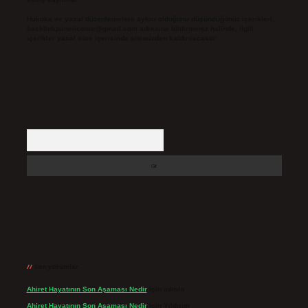
Hukuka ve yasal düzenlemelere aykırı olduğunu düşündüğünüz içerikleri,
backlinkpanelicomtr@gmail.com
adresine bildirmeniz halinde, ilgili
içerikler yasal süre içerisinde sitemizden kaldırılacaktır.
Arama
Son yorumlar
Ahiret Hayatının Son Aşaması Nedir
için
admin
Ahiret Hayatının Son Aşaması Nedir
için
Yıldırım