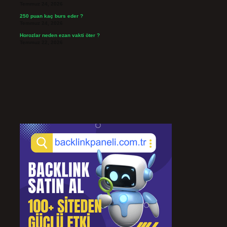
Temmuz 24, 2026
250 puan kaç burs eder ?
Temmuz 24, 2026
Horozlar neden ezan vakti öter ?
Temmuz 22, 2026