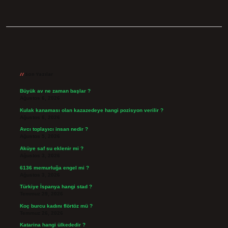
Sidebar
Son Yazılar
Büyük av ne zaman başlar ?
Ağustos 6, 2026
Kulak kanaması olan kazazedeye hangi pozisyon verilir ?
Ağustos 6, 2026
Avcı toplayıcı insan nedir ?
Ağustos 5, 2026
Aküye saf su eklenir mi ?
Ağustos 3, 2026
6136 memurluğa engel mi ?
Ağustos 3, 2026
Türkiye İspanya hangi stad ?
Temmuz 29, 2026
Koç burcu kadını flörtöz mü ?
Temmuz 26, 2026
Katarina hangi ülkededir ?