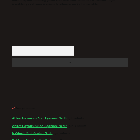
içerikler yasal süre içerisinde sitemizden kaldırılacaktır.
Arama
Son yorumlar
Ahiret Hayatının Son Aşaması Nedir
için
admin
Ahiret Hayatının Son Aşaması Nedir
için
Yıldırım
5 Adımlı Risk Analizi Nedir
için
admin