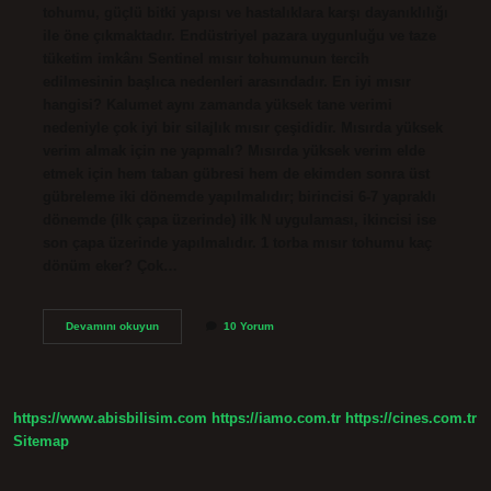
tohumu, güçlü bitki yapısı ve hastalıklara karşı dayanıklılığı
ile öne çıkmaktadır. Endüstriyel pazara uygunluğu ve taze
tüketim imkânı Sentinel mısır tohumunun tercih
edilmesinin başlıca nedenleri arasındadır. En iyi mısır
hangisi? Kalumet aynı zamanda yüksek tane verimi
nedeniyle çok iyi bir silajlık mısır çeşididir. Mısırda yüksek
verim almak için ne yapmalı? Mısırda yüksek verim elde
etmek için hem taban gübresi hem de ekimden sonra üst
gübreleme iki dönemde yapılmalıdır; birincisi 6-7 yapraklı
dönemde (ilk çapa üzerinde) ilk N uygulaması, ikincisi ise
son çapa üzerinde yapılmalıdır. 1 torba mısır tohumu kaç
dönüm eker? Çok…
En
Devamını okuyun
10 Yorum
Verimli
Mısır
Tohumu
Hangisi
https://www.abisbilisim.com
https://iamo.com.tr
https://cines.com.tr
Sitemap