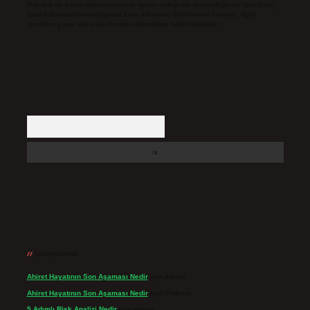
Hukuka ve yasal düzenlemelere aykırı olduğunu düşündüğünüz içerikleri,
backlinkpanelicomtr@gmail.com
adresine bildirmeniz halinde, ilgili
içerikler yasal süre içerisinde sitemizden kaldırılacaktır.
Arama
Son yorumlar
Ahiret Hayatının Son Aşaması Nedir
için
admin
Ahiret Hayatının Son Aşaması Nedir
için
Yıldırım
5 Adımlı Risk Analizi Nedir
için
admin