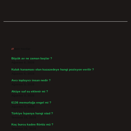
Sidebar
Son Yazılar
Büyük av ne zaman başlar ?
Ağustos 6, 2026
Kulak kanaması olan kazazedeye hangi pozisyon verilir ?
Ağustos 6, 2026
Avcı toplayıcı insan nedir ?
Ağustos 5, 2026
Aküye saf su eklenir mi ?
Ağustos 3, 2026
6136 memurluğa engel mi ?
Ağustos 3, 2026
Türkiye İspanya hangi stad ?
Temmuz 29, 2026
Koç burcu kadını flörtöz mü ?
Temmuz 26, 2026