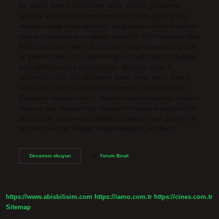
Bir pazarı benzer özelliklere sahip tüketici gruplarına
ayırmak ve şirketin hizmet vermesi için en uygun grubu
seçmek olarak ifade edilebilir. Bu gruplama farklı ürünlerin
yanı sıra pazarlama ve strateji gerektirir. Ürün temeline göre
bölümlendirme nedir? Ürün tabanlı segmentasyonda, işler
ve görevler beceri seviyelerine göre değil, ilişkili oldukları
ürün türlerine göre gruplandırılır. Örneğin, Grup A
ürünleriyle ilgili tüm faaliyetler (satın alma, satış, sipariş,
finans, vb.) Grup A ürün departmanında gerçekleştirilir.
Customer segment nedir? Müşteri segmentasyonu, müşteri
tabanını yaş, cinsiyet, ilgi alanları ve harcama alışkanlıkları
gibi benzer pazarlama özelliklerine sahip insan gruplarına
ayırma sürecidir. Müşteri segmentasyonu, müşteri…
Müşteriye
Devamını okuyun
Yorum Bırak
Göre
Bölümlendirme
Nedir
https://www.abisbilisim.com
https://iamo.com.tr
https://cines.com.tr
Sitemap