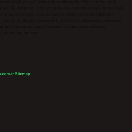
sonra virgül var mı? İstisnai durumlar hariç, fiilden sonra virgül
ına geldiği durumlar. İki fiil önce gelirse, cümlede karışıklığı önlemek
l eki almış kelimelerden sonra hangi noktalama işareti kullanılır?
 konur. Bu bilgiye dayanarak I, II, III ve IV noktalama işaretlerinin
onur mu? Bu durumu çeşitli anlatı ve roman yayınlarında da
gül olmalı mı, olmamalı…
s.com.tr
Sitemap