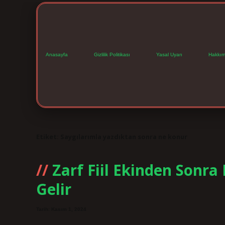
Anasayfa
Gizlilik Politikası
Yasal Uyarı
Hakkım
Etiket:
Saygılarımla yazdıktan sonra ne konur
Zarf Fiil Ekinden Sonra
Gelir
Tarih: Kasım 1, 2024