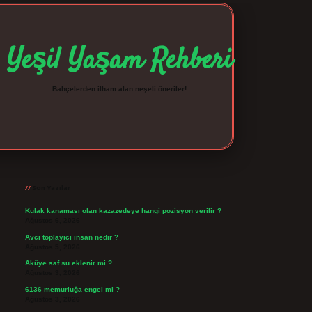
Yeşil Yaşam Rehberi
Bahçelerden ilham alan neşeli öneriler!
Sidebar
betexper giriş
betexpergir.net
Son Yazılar
Kulak kanaması olan kazazedeye hangi pozisyon verilir ?
Ağustos 6, 2026
Avcı toplayıcı insan nedir ?
Ağustos 5, 2026
Aküye saf su eklenir mi ?
Ağustos 3, 2026
6136 memurluğa engel mi ?
Ağustos 3, 2026