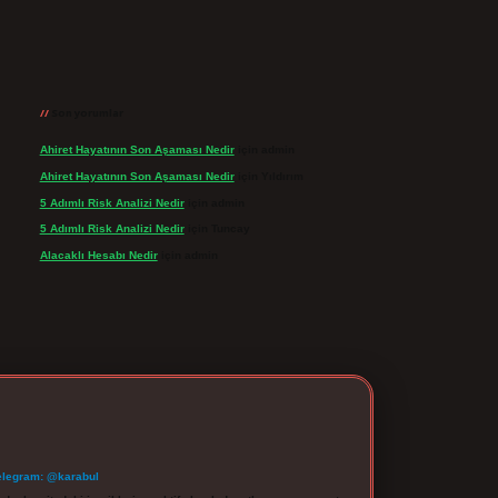
Son yorumlar
Ahiret Hayatının Son Aşaması Nedir
için
admin
Ahiret Hayatının Son Aşaması Nedir
için
Yıldırım
5 Adımlı Risk Analizi Nedir
için
admin
5 Adımlı Risk Analizi Nedir
için
Tuncay
Alacaklı Hesabı Nedir
için
admin
elegram: @karabul