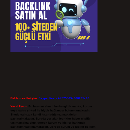
Reklam ve İletişim:
Skype: live:.cid.575569c608265c69
Yasal Uyarı:
Bu internet sitesi, herhangi bir marka, kurum
veya şahıs şirketi ile hiçbir bağlantısı bulunmamaktadır.
Sitede yalnızca kendi hazırladığımız makaleler
paylaşılmaktadır. Burada yer alan içerikler haber niteliği
taşımamakta olup, gerçek kurum ve kişiler hakkında
paylaşım yapılmamaktadır. Gerçek kurum ve kişiler ile isim