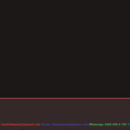
l:
backlinkpaneli@gmail.com
Teams:
forumhizmeti@gmail.com
Whatsapp: 0262 606 0 726
T