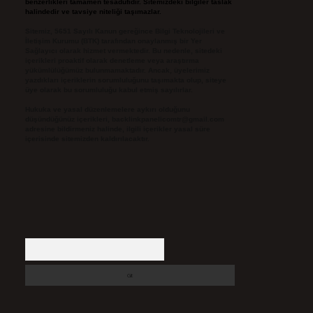
benzerlikleri tamamen tesadüfidir. Sitemizdeki bilgiler taslak
halindedir ve tavsiye niteliği taşımazlar.
Sitemiz, 5651 Sayılı Kanun gereğince Bilgi Teknolojileri ve
İletişim Kurumu (BTK) tarafından onaylanmış bir Yer
Sağlayıcı olarak hizmet vermektedir. Bu nedenle, sitedeki
içerikleri proaktif olarak denetleme veya araştırma
yükümlülüğümüz bulunmamaktadır. Ancak, üyelerimiz
yazdıkları içeriklerin sorumluluğunu taşımakta olup, siteye
üye olarak bu sorumluluğu kabul etmiş sayılırlar.
Hukuka ve yasal düzenlemelere aykırı olduğunu
düşündüğünüz içerikleri,
backlinkpanelicomtr@gmail.com
adresine bildirmeniz halinde, ilgili içerikler yasal süre
içerisinde sitemizden kaldırılacaktır.
Arama