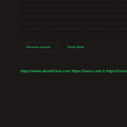
Fiilimsilerden sonra noktalama işareti kullanılır mı? Fiilden 
yoktur. Bu istisnai durum şu şekildedir: iki fiilin birbiri ard
için virgül kullanılabilir. Metin içinde art arda gelen zarf-fii
Metinde gerund eki almış ardışık sözcüklerden sonra virgül (,)
doğru kullanıldığını söyleyebiliriz. Ekinden sonra virgül k
görmekteyiz. “Şart cümlelerinde -sa (-se) ekinden sonra vir
Zarf
Devamını okuyun
Yorum Bırak
Fiil
Ekinden
Sonra
Hangi
Noktalama
https://www.abisbilisim.com
https://iamo.com.tr
https://cine
Işareti
Gelir