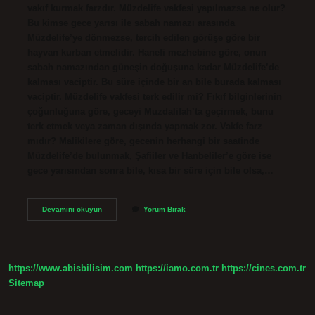
vakıf kurmak farzdır. Müzdelife vakfesi yapılmazsa ne olur?
Bu kimse gece yarısı ile sabah namazı arasında
Müzdelife’ye dönmezse, tercih edilen görüşe göre bir
hayvan kurban etmelidir. Hanefi mezhebine göre, onun
sabah namazından güneşin doğuşuna kadar Müzdelife’de
kalması vaciptir. Bu süre içinde bir an bile burada kalması
vaciptir. Müzdelife vakfesi terk edilir mi? Fıkıf bilginlerinin
çoğunluğuna göre, geceyi Muzdalifah’ta geçirmek, bunu
terk etmek veya zaman dışında yapmak zor. Vakfe farz
mıdır? Malikilere göre, gecenin herhangi bir saatinde
Müzdelife’de bulunmak, Şafiiler ve Hanbeliler’e göre ise
gece yarısından sonra bile, kısa bir süre için bile olsa,…
Müzdelife
Devamını okuyun
Yorum Bırak
De
Vakfe
Yapmak
Farz
Mıdır
https://www.abisbilisim.com
https://iamo.com.tr
https://cines.com.tr
Sitemap