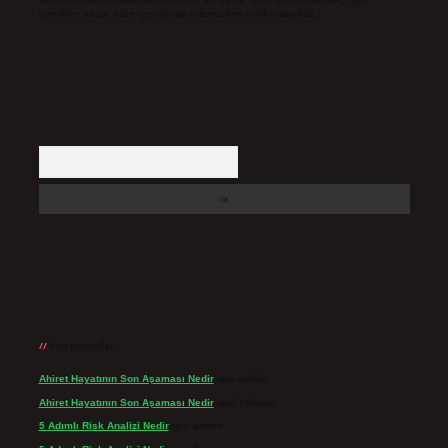
içerikler yasal süre içerisinde sitemizden kaldırılacaktır.
Arama
Son yorumlar
Ahiret Hayatının Son Aşaması Nedir
için
admin
Ahiret Hayatının Son Aşaması Nedir
için
Yıldırım
5 Adımlı Risk Analizi Nedir
için
admin