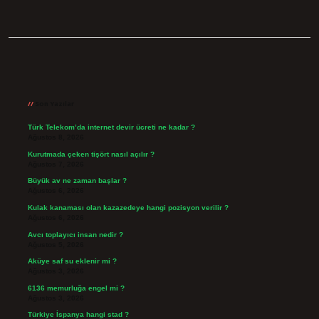
Sidebar
Son Yazılar
Türk Telekom’da internet devir ücreti ne kadar ?
Ağustos 8, 2026
Kurutmada çeken tişört nasıl açılır ?
Ağustos 7, 2026
Büyük av ne zaman başlar ?
Ağustos 6, 2026
Kulak kanaması olan kazazedeye hangi pozisyon verilir ?
Ağustos 6, 2026
Avcı toplayıcı insan nedir ?
Ağustos 5, 2026
Aküye saf su eklenir mi ?
Ağustos 3, 2026
6136 memurluğa engel mi ?
Ağustos 3, 2026
Türkiye İspanya hangi stad ?