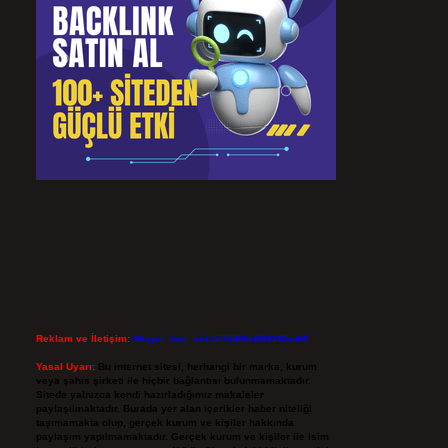
Reklam ve İletişim:
Skype: live:.cid.575569c608265c69
Yasal Uyarı:
Bu internet sitesi, herhangi bir marka, kurum
veya şahıs şirketi ile hiçbir bağlantısı bulunmamaktadır.
Sitede yalnızca kendi hazırladığımız makaleler
paylaşılmaktadır. Burada yer alan içerikler haber niteliği
taşımamakta olup, gerçek kurum ve kişiler hakkında
paylaşım yapılmamaktadır. Gerçek kurum ve kişiler ile isim