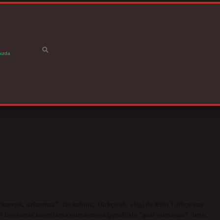
ızda
karışık, uzlaşmaz”. Bu kelime, Türkçe eki +I(g) ile Eski Türkçe saş-
arın benzersiz tanımlama numarasına genellikle “şasi numarası” denir.