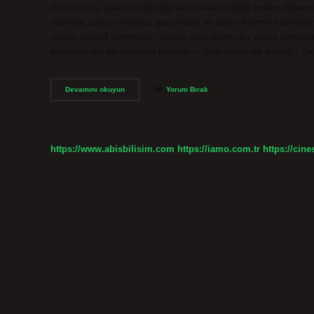
Bu numara, aracın üretildiği fabrikadan çıktığı andan itibaren 
numara, aracın motoru, şanzımanı ve diğer önemli özellikleri
aracın iskelet sistemidir. Aracın parçalarını bir arada tutma
parçaları tek bir noktada birleştirir. Şasi insan ne demek? Ş
Sası
Devamını okuyun
Yorum Bırak
Hangi
Yöreye
Ait
https://www.abisbilisim.com
https://iamo.com.tr
https://cine