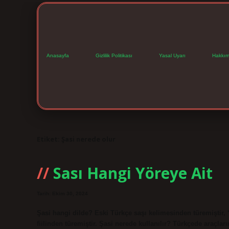
Anasayfa
Gizlilik Politikası
Yasal Uyarı
Hakkım
Etiket:
Şasi nerede olur
Sası Hangi Yöreye Ait
Tarih: Ekim 30, 2024
Şasi hangi dilde? Eski Türkçe saşı kelimesinden türemiştir, “
fiilinden türemiştir. Şasi nerede kullanılır? Türkçede araçl