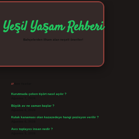
Yeşil Yaşam Rehberi
Bahçelerden ilham alan neşeli öneriler!
Sidebar
betexper giriş
betexpergir.net
Son Yazılar
Kurutmada çeken tişört nasıl açılır ?
Ağustos 7, 2026
Büyük av ne zaman başlar ?
Ağustos 6, 2026
Kulak kanaması olan kazazedeye hangi pozisyon verilir ?
Ağustos 6, 2026
Avcı toplayıcı insan nedir ?
Ağustos 5, 2026