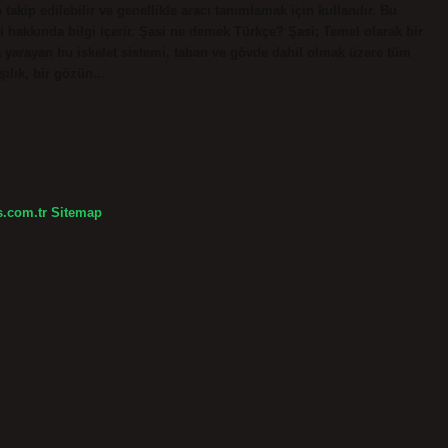
takip edilebilir ve genellikle aracı tanımlamak için kullanılır. Bu
 hakkında bilgi içerir. Şasi ne demek Türkçe? Şasi; Temel olarak bir
ya yarayan bu iskelet sistemi, taban ve gövde dahil olmak üzere tüm
aşılık, bir gözün…
s.com.tr
Sitemap