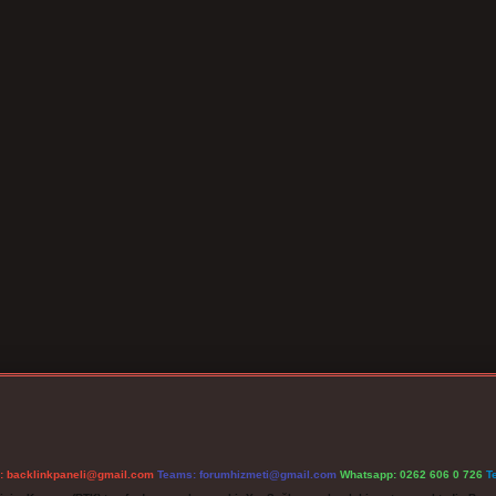
l:
backlinkpaneli@gmail.com
Teams:
forumhizmeti@gmail.com
Whatsapp: 0262 606 0 726
T