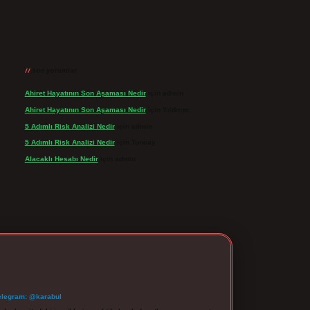
Son yorumlar
Ahiret Hayatının Son Aşaması Nedir
için
admin
Ahiret Hayatının Son Aşaması Nedir
için
Yıldırım
5 Adımlı Risk Analizi Nedir
için
admin
5 Adımlı Risk Analizi Nedir
için
Tuncay
Alacaklı Hesabı Nedir
için
admin
elegram: @karabul