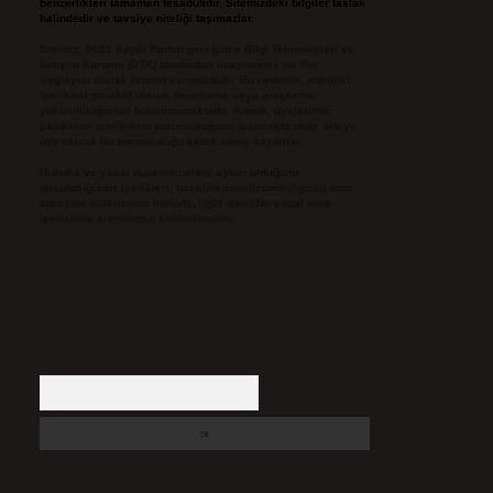
benzerlikleri tamamen tesadüfidir. Sitemizdeki bilgiler taslak
halindedir ve tavsiye niteliği taşımazlar.
Sitemiz, 5651 Sayılı Kanun gereğince Bilgi Teknolojileri ve
İletişim Kurumu (BTK) tarafından onaylanmış bir Yer
Sağlayıcı olarak hizmet vermektedir. Bu nedenle, sitedeki
içerikleri proaktif olarak denetleme veya araştırma
yükümlülüğümüz bulunmamaktadır. Ancak, üyelerimiz
yazdıkları içeriklerin sorumluluğunu taşımakta olup, siteye
üye olarak bu sorumluluğu kabul etmiş sayılırlar.
Hukuka ve yasal düzenlemelere aykırı olduğunu
düşündüğünüz içerikleri,
backlinkpanelicomtr@gmail.com
adresine bildirmeniz halinde, ilgili içerikler yasal süre
içerisinde sitemizden kaldırılacaktır.
Arama