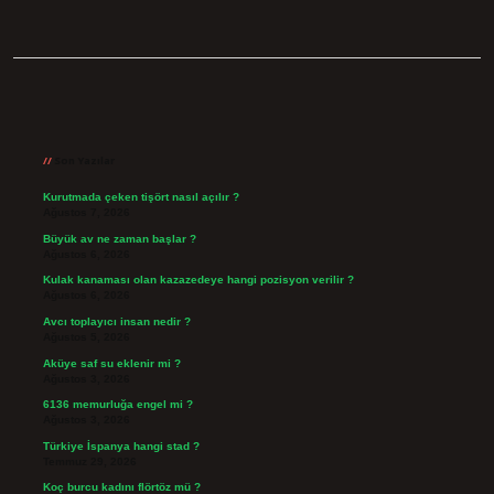
Sidebar
Son Yazılar
Kurutmada çeken tişört nasıl açılır ?
Ağustos 7, 2026
Büyük av ne zaman başlar ?
Ağustos 6, 2026
Kulak kanaması olan kazazedeye hangi pozisyon verilir ?
Ağustos 6, 2026
Avcı toplayıcı insan nedir ?
Ağustos 5, 2026
Aküye saf su eklenir mi ?
Ağustos 3, 2026
6136 memurluğa engel mi ?
Ağustos 3, 2026
Türkiye İspanya hangi stad ?
Temmuz 29, 2026
Koç burcu kadını flörtöz mü ?