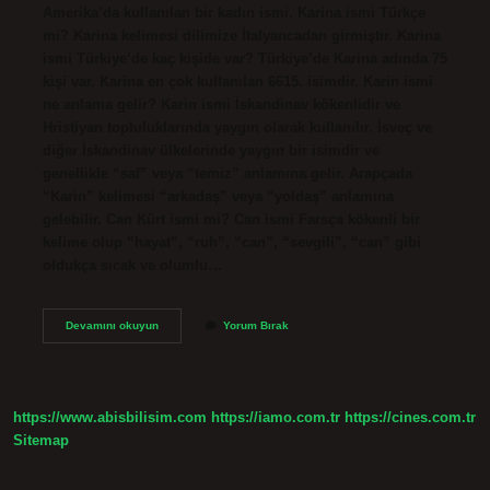
Amerika’da kullanılan bir kadın ismi. Karina ismi Türkçe
mi? Karina kelimesi dilimize İtalyancadan girmiştir. Karina
ismi Türkiye’de kaç kişide var? Türkiye’de Karina adında 75
kişi var. Karina en çok kullanılan 6615. isimdir. Karin ismi
ne anlama gelir? Karin ismi İskandinav kökenlidir ve
Hristiyan topluluklarında yaygın olarak kullanılır. İsveç ve
diğer İskandinav ülkelerinde yaygın bir isimdir ve
genellikle “saf” veya “temiz” anlamına gelir. Arapçada
“Karin” kelimesi “arkadaş” veya “yoldaş” anlamına
gelebilir. Can Kürt ismi mi? Can ismi Farsça kökenli bir
kelime olup “hayat”, “ruh”, “can”, “sevgili”, “can” gibi
oldukça sıcak ve olumlu…
Karina
Devamını okuyun
Yorum Bırak
Ismi
Nereden
Gelir
https://www.abisbilisim.com
https://iamo.com.tr
https://cines.com.tr
Sitemap