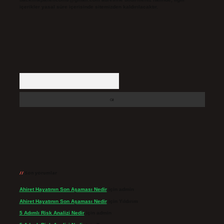
içerikler yasal süre içerisinde sitemizden kaldırılacaktır.
Arama
Son yorumlar
Ahiret Hayatının Son Aşaması Nedir
için
admin
Ahiret Hayatının Son Aşaması Nedir
için
Yıldırım
5 Adımlı Risk Analizi Nedir
için
admin