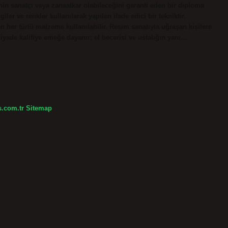
irinin sanatçı veya zanaatkar olabileceğini garanti eden bir diploma
er ve renkler kullanılarak yapılan ifade edici bir tekniktir.
er türlü malzeme kullanılabilir. Resim sanatıyla uğraşan kişilere
yade kalifiye emeğe dayanır; el becerisi ve ustalığın yanı…
s.com.tr
Sitemap