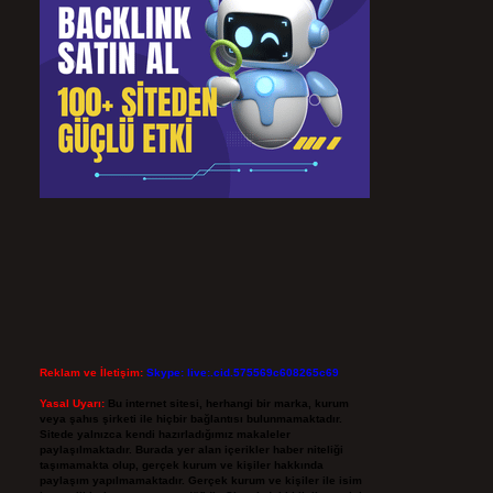
Reklam ve İletişim:
Skype: live:.cid.575569c608265c69
Yasal Uyarı:
Bu internet sitesi, herhangi bir marka, kurum
veya şahıs şirketi ile hiçbir bağlantısı bulunmamaktadır.
Sitede yalnızca kendi hazırladığımız makaleler
paylaşılmaktadır. Burada yer alan içerikler haber niteliği
taşımamakta olup, gerçek kurum ve kişiler hakkında
paylaşım yapılmamaktadır. Gerçek kurum ve kişiler ile isim