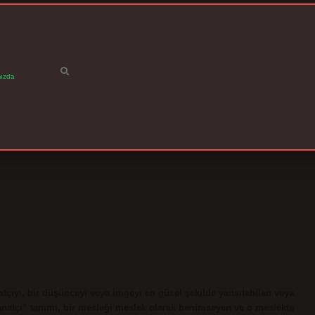
ızda
atçıyı, bir düşünceyi veya imgeyi en güzel şekilde yansıtabilen veya
Sanatçı” tanımı, bir mesleği meslek olarak benimseyen ve o meslekte