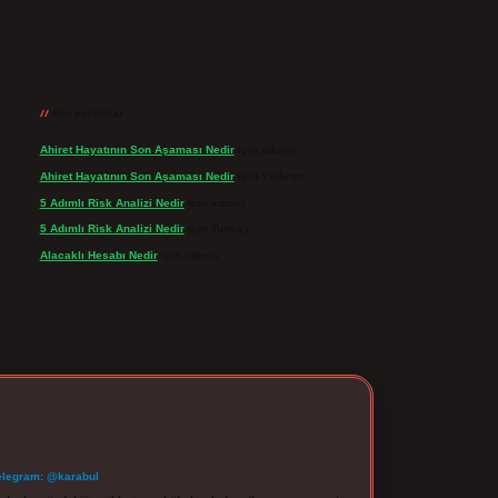
Son yorumlar
Ahiret Hayatının Son Aşaması Nedir
için
admin
Ahiret Hayatının Son Aşaması Nedir
için
Yıldırım
5 Adımlı Risk Analizi Nedir
için
admin
5 Adımlı Risk Analizi Nedir
için
Tuncay
Alacaklı Hesabı Nedir
için
admin
elegram: @karabul