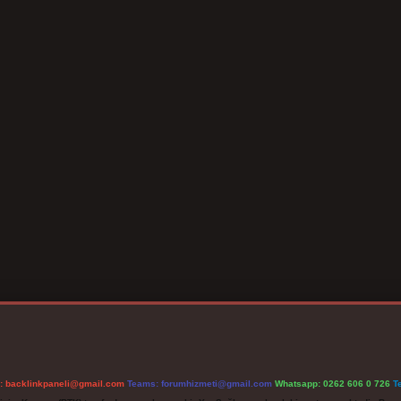
l:
backlinkpaneli@gmail.com
Teams:
forumhizmeti@gmail.com
Whatsapp: 0262 606 0 726
T