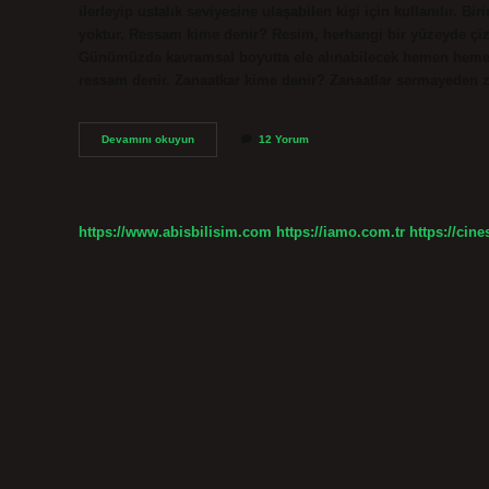
ilerleyip ustalık seviyesine ulaşabilen kişi için kullanılır. B
yoktur. Ressam kime denir? Resim, herhangi bir yüzeyde çizgil
Günümüzde kavramsal boyutta ele alınabilecek hemen hemen h
ressam denir. Zanaatkar kime denir? Zanaatlar sermayeden zi
Sanatkâr
Devamını okuyun
12 Yorum
Kime
Denir
https://www.abisbilisim.com
https://iamo.com.tr
https://cine