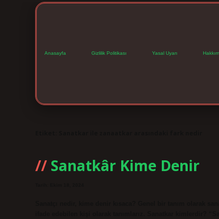
Anasayfa
Gizlilik Politikası
Yasal Uyarı
Hakkım
Etiket:
Sanatkar ile zanaatkar arasındaki fark nedir
Sanatkâr Kime Denir
Tarih: Ekim 18, 2024
Sanatçı nedir, kime denir kısaca? Genel bir tanım olarak san
ifade edebilen kişi olarak tanımlarız. Sanatkar kimlerdir? “