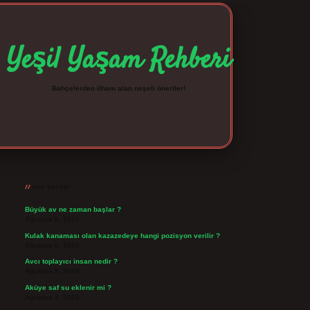
Yeşil Yaşam Rehberi
Bahçelerden ilham alan neşeli öneriler!
Sidebar
betexper giriş
betexpergir.net
Son Yazılar
Büyük av ne zaman başlar ?
Ağustos 6, 2026
Kulak kanaması olan kazazedeye hangi pozisyon verilir ?
Ağustos 6, 2026
Avcı toplayıcı insan nedir ?
Ağustos 5, 2026
Aküye saf su eklenir mi ?
Ağustos 3, 2026