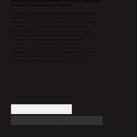
benzerlikleri tamamen tesadüfidir. Sitemizdeki bilgiler taslak
halindedir ve tavsiye niteliği taşımazlar.
Sitemiz, 5651 Sayılı Kanun gereğince Bilgi Teknolojileri ve
İletişim Kurumu (BTK) tarafından onaylanmış bir Yer
Sağlayıcı olarak hizmet vermektedir. Bu nedenle, sitedeki
içerikleri proaktif olarak denetleme veya araştırma
yükümlülüğümüz bulunmamaktadır. Ancak, üyelerimiz
yazdıkları içeriklerin sorumluluğunu taşımakta olup, siteye
üye olarak bu sorumluluğu kabul etmiş sayılırlar.
Hukuka ve yasal düzenlemelere aykırı olduğunu
düşündüğünüz içerikleri,
backlinkpanelicomtr@gmail.com
adresine bildirmeniz halinde, ilgili içerikler yasal süre
içerisinde sitemizden kaldırılacaktır.
Arama