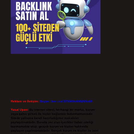
Reklam ve İletişim:
Skype: live:.cid.575569c608265c69
Yasal Uyarı:
Bu internet sitesi, herhangi bir marka, kurum
veya şahıs şirketi ile hiçbir bağlantısı bulunmamaktadır.
Sitede yalnızca kendi hazırladığımız makaleler
paylaşılmaktadır. Burada yer alan içerikler haber niteliği
taşımamakta olup, gerçek kurum ve kişiler hakkında
paylaşım yapılmamaktadır. Gerçek kurum ve kişiler ile isim