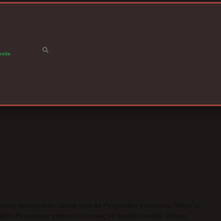
ızda
anç tartışmalıdır, ancak yine de Peygamber’e inanırlar. Yahya’yı
öre Peygamber yalnızca bir inanç ve ibadet lideridir. Onlara