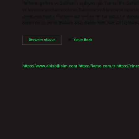
dinlerini getiren ve Sabiizm’i aşılayan ışık Tanrısı’dır. Sabiil
ve karanlık tanrıları vardır ve Sabianlar ışık tanrısına tapar
dönülerek tapılır. Rishama adı verilen bir tür vaftiz bir dere
Kerim’de üç yerde (Bakara 2/62; Maide 5/69; Hac 22/17) Müsl
Sabiilik
Devamını okuyun
Yorum Bırak
Dinî
Nerede
https://www.abisbilisim.com
https://iamo.com.tr
https://cine