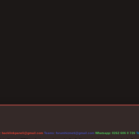
l:
backlinkpaneli@gmail.com
Teams:
forumhizmeti@gmail.com
Whatsapp: 0262 606 0 726
T