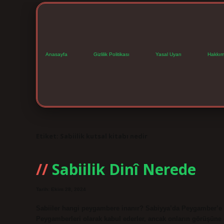
Anasayfa
Gizlilik Politikası
Yasal Uyarı
Hakkım
Etiket:
Sabiilik kutsal kitabı nedir
Sabiilik Dinî Nerede
Tarih: Ekim 28, 2024
Sabiiler hangi peygambere inanır? Sabiyya’da Peygamber’e in
Peygamberleri olarak kabul ederler, ancak onların görüşüne g