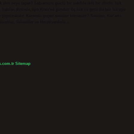
ik dini neye tapar? Sabianizm güçlü bir şekilde ikili bir dindir. Işık
lar. Sabian dininde, Işık Kralı’na gündüz üç kez ve gece iki kez kuzeye
de yapılmalıdır. Kuranda geçen sabiiler kimlerdir? Sabiiler, Kur’an-ı
ümanlar, Yahudiler ve Hıristiyanlarla…
s.com.tr
Sitemap