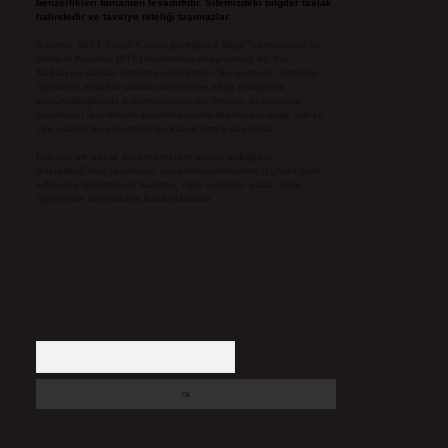
benzerlikleri tamamen tesadüfidir. Sitemizdeki bilgiler taslak
halindedir ve tavsiye niteliği taşımazlar.
Sitemiz, 5651 Sayılı Kanun gereğince Bilgi Teknolojileri ve
İletişim Kurumu (BTK) tarafından onaylanmış bir Yer
Sağlayıcı olarak hizmet vermektedir. Bu nedenle, sitedeki
içerikleri proaktif olarak denetleme veya araştırma
yükümlülüğümüz bulunmamaktadır. Ancak, üyelerimiz
yazdıkları içeriklerin sorumluluğunu taşımakta olup, siteye
üye olarak bu sorumluluğu kabul etmiş sayılırlar.
Hukuka ve yasal düzenlemelere aykırı olduğunu
düşündüğünüz içerikleri,
backlinkpanelicomtr@gmail.com
adresine bildirmeniz halinde, ilgili içerikler yasal süre
içerisinde sitemizden kaldırılacaktır.
Arama