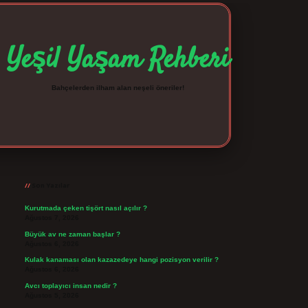
Yeşil Yaşam Rehberi
Bahçelerden ilham alan neşeli öneriler!
Sidebar
betexper giriş
betexpergir.net
Son Yazılar
Kurutmada çeken tişört nasıl açılır ?
Ağustos 7, 2026
Büyük av ne zaman başlar ?
Ağustos 6, 2026
Kulak kanaması olan kazazedeye hangi pozisyon verilir ?
Ağustos 6, 2026
Avcı toplayıcı insan nedir ?
Ağustos 5, 2026