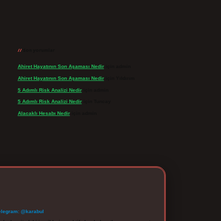
Son yorumlar
Ahiret Hayatının Son Aşaması Nedir
için
admin
Ahiret Hayatının Son Aşaması Nedir
için
Yıldırım
5 Adımlı Risk Analizi Nedir
için
admin
5 Adımlı Risk Analizi Nedir
için
Tuncay
Alacaklı Hesabı Nedir
için
admin
elegram: @karabul