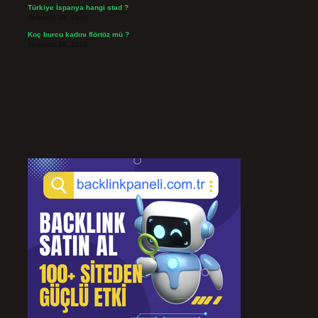
Türkiye İspanya hangi stad ?
Temmuz 29, 2026
Koç burcu kadını flörtöz mü ?
Temmuz 26, 2026