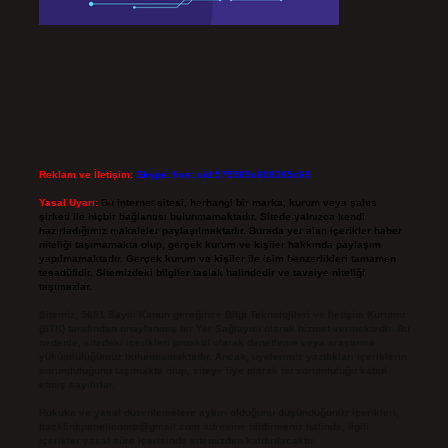
Reklam ve İletişim:
Skype: live:.cid.575569c608265c69
Yasal Uyarı:
Bu internet sitesi, herhangi bir marka, kurum veya şahıs
şirketi ile hiçbir bağlantısı bulunmamaktadır. Sitede yalnızca kendi
hazırladığımız makaleler paylaşılmaktadır. Burada yer alan içerikler haber
niteliği taşımamakta olup, gerçek kurum ve kişiler hakkında paylaşım
yapılmamaktadır. Gerçek kurum ve kişiler ile isim benzerlikleri tamamen
tesadüfidir. Sitemizdeki bilgiler taslak halindedir ve tavsiye niteliği
taşımazlar.
Sitemiz, 5651 Sayılı Kanun gereğince Bilgi Teknolojileri ve İletişim Kurumu
(BTK) tarafından onaylanmış bir Yer Sağlayıcı olarak hizmet vermektedir. Bu
nedenle, sitedeki içerikleri proaktif olarak denetleme veya araştırma
yükümlülüğümüz bulunmamaktadır. Ancak, üyelerimiz yazdıkları içeriklerin
sorumluluğunu taşımakta olup, siteye üye olarak bu sorumluluğu kabul
etmiş sayılırlar.
Hukuka ve yasal düzenlemelere aykırı olduğunu düşündüğünüz içerikleri,
backlinkpanelicomtr@gmail.com
adresine bildirmeniz halinde, ilgili
içerikler yasal süre içerisinde sitemizden kaldırılacaktır.