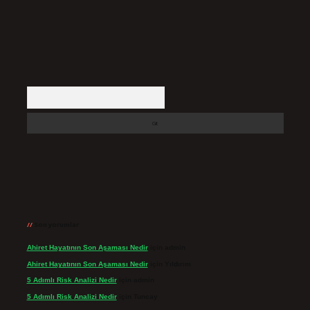
Arama
Son yorumlar
Ahiret Hayatının Son Aşaması Nedir
için
admin
Ahiret Hayatının Son Aşaması Nedir
için
Yıldırım
5 Adımlı Risk Analizi Nedir
için
admin
5 Adımlı Risk Analizi Nedir
için
Tuncay