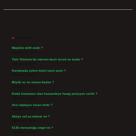
Sidebar
Son Yazılar
Müşkilin telifi nedir ?
Ağustos 10, 2026
Türk Telekom’da internet devir ücreti ne kadar ?
Ağustos 8, 2026
Kurutmada çeken tişört nasıl açılır ?
Ağustos 7, 2026
Büyük av ne zaman başlar ?
Ağustos 6, 2026
Kulak kanaması olan kazazedeye hangi pozisyon verilir ?
Ağustos 6, 2026
Avcı toplayıcı insan nedir ?
Ağustos 5, 2026
Aküye saf su eklenir mi ?
Ağustos 3, 2026
6136 memurluğa engel mi ?
Ağustos 3, 2026