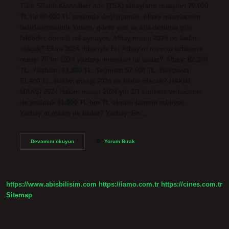
Türk Silahlı Kuvvetleri’nde (TSK) albayların maaşları 70.000
TL ile 90.000 TL arasında değişiyordu. Albay maaşlarının
belirlenmesinde kıdem, görev yeri ve aile durumu gibi
faktörler önemli rol oynuyor. Albay maaşı 2024 ne kadar
olacak? Ekim 2024 itibarıyla bir Albay’ın mevcut ortalama
maaşı 70’tir. 2024 yüzbaşı maaşları ne kadar? Albay: 82.300
TL. Yüzbaşı: 61.800 TL. Teğmen: 57.600 TL. Başçavuş:
61.400 TL. Hakim maaşı 2024 ne kadar olacak? HAKİM
MAAŞI 2024 Hakim maaşı 2024 yılı 1/1 kademe ve kademe
ile yaklaşık 91.000 TL bin TL olması tahmin ediliyor.
Yarbay’ın maaşı ne kadar? Yarbay: En…
Yarbay
Devamını okuyun
Yorum Bırak
Maaşı
Ne
Kadar
2024
https://www.abisbilisim.com
https://iamo.com.tr
https://cines.com.tr
Sitemap