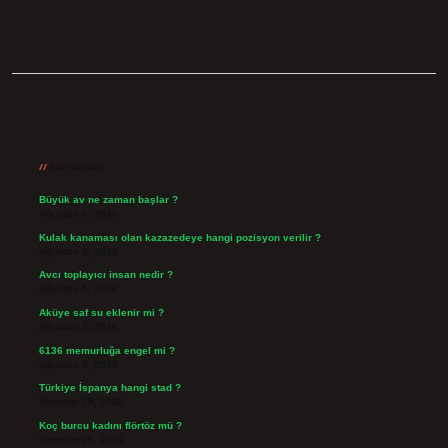
Sidebar
Son Yazılar
Büyük av ne zaman başlar ?
Ağustos 6, 2026
Kulak kanaması olan kazazedeye hangi pozisyon verilir ?
Ağustos 6, 2026
Avcı toplayıcı insan nedir ?
Ağustos 5, 2026
Aküye saf su eklenir mi ?
Ağustos 3, 2026
6136 memurluğa engel mi ?
Ağustos 3, 2026
Türkiye İspanya hangi stad ?
Temmuz 29, 2026
Koç burcu kadını flörtöz mü ?
Temmuz 26, 2026