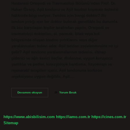
Hastanesi Ortopedi ve Travmatoloji Bölümü’nden Prof. Dr.
Hakan Özsoy, Aşil tendonu ve Aşil tendon kopması tedavisi
hakkında bilgi veriyor. Tendon için hangi doktor? Bir
tendon yırtığı için bir doktor bulmak genellikle bu durumla
ilk kez karşılaşan kişiler tarafından yapılır. Ortopedi ve
travmatoloji doktorları, el, parmak, bilek veya kol
bölgesinde oluşan tendon yırtıklarını veya diğer
yaralanmaları tedavi eder. Aşil tendon zedelenmesine ne iyi
gelir? Aşil tendonu yaralanmalarının tedavisi, iltihap
giderici ve ağrı kesici ilaçlar, dinlenme, uygun koruyucu
yastıklar ve pedler, kinezyolojik bantlama, fizyoterapi ve
rejeneratif terapileri içerir. Aşil tendonuna kortizon
enjeksiyonu uygun değildir. Aşil…
Aşil
Devamını okuyun
Yorum Bırak
Tendonu
Için
Hangi
Doktor
https://www.abisbilisim.com
https://iamo.com.tr
https://cines.com.tr
Sitemap