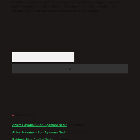
Hukuka ve yasal düzenlemelere aykırı olduğunu düşündüğünüz içerikleri,
backlinkpanelicomtr@gmail.com
adresine bildirmeniz halinde, ilgili
içerikler yasal süre içerisinde sitemizden kaldırılacaktır.
Arama
Son yorumlar
Ahiret Hayatının Son Aşaması Nedir
için
admin
Ahiret Hayatının Son Aşaması Nedir
için
Yıldırım
5 Adımlı Risk Analizi Nedir
için
admin