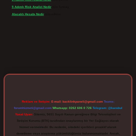
5 Adımlı Risk Analizi Nedir
için
Tuncay
Alacaklı Hesabı Nedir
için
admin
rgir.net
Reklam ve İletişim:
E-mail:
backlinkpaneli@gmail.com
Teams:
forumhizmeti@gmail.com
Whatsapp: 0262 606 0 726
Telegram: @karabul
Yasal Uyarı:
Sitemiz, 5651 Sayılı Kanun gereğince Bilgi Teknolojileri ve
İletişim Kurumu (BTK) tarafından onaylanmış bir Yer Sağlayıcı olarak
hizmet vermektedir. Bu nedenle, sitedeki içerikleri proaktif olarak
denetleme veya araştırma yükümlülüğümüz bulunmamaktadır. Ancak,