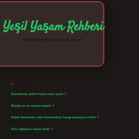
Yeşil Yaşam Rehberi
Bahçelerden ilham alan neşeli öneriler!
Sidebar
betexper giriş
betexpergir.net
Son Yazılar
Kurutmada çeken tişört nasıl açılır ?
Ağustos 7, 2026
Büyük av ne zaman başlar ?
Ağustos 6, 2026
Kulak kanaması olan kazazedeye hangi pozisyon verilir ?
Ağustos 6, 2026
Avcı toplayıcı insan nedir ?
Ağustos 5, 2026