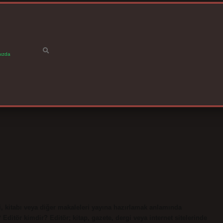
ızda
yi, kitabı veya diğer makaleleri yayına hazırlamak anlamında
? Editör kimdir? Editör; kitap, gazete, dergi veya internet sitelerinde