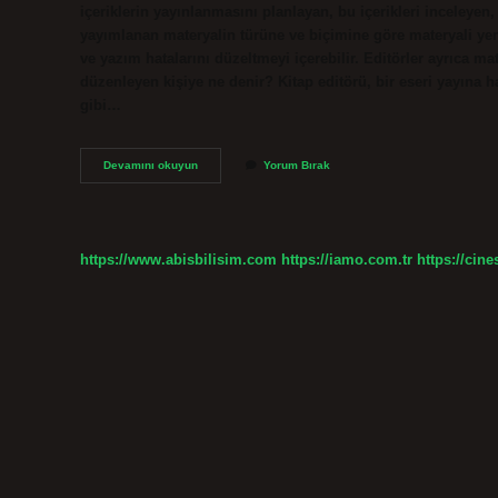
içeriklerin yayınlanmasını planlayan, bu içerikleri inceleyen,
yayımlanan materyalin türüne ve biçimine göre materyali yen
ve yazım hatalarını düzeltmeyi içerebilir. Editörler ayrıca mat
düzenleyen kişiye ne denir? Kitap editörü, bir eseri yayına h
gibi…
Edit
Devamını okuyun
Yorum Bırak
Yapana
Ne
Denir
https://www.abisbilisim.com
https://iamo.com.tr
https://cine