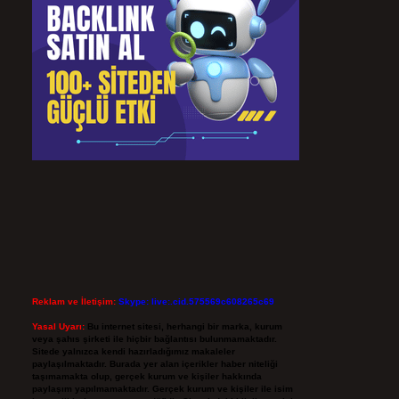
Reklam ve İletişim:
Skype: live:.cid.575569c608265c69
Yasal Uyarı:
Bu internet sitesi, herhangi bir marka, kurum
veya şahıs şirketi ile hiçbir bağlantısı bulunmamaktadır.
Sitede yalnızca kendi hazırladığımız makaleler
paylaşılmaktadır. Burada yer alan içerikler haber niteliği
taşımamakta olup, gerçek kurum ve kişiler hakkında
paylaşım yapılmamaktadır. Gerçek kurum ve kişiler ile isim