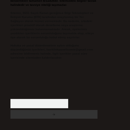
benzerlikleri tamamen tesadüfidir. Sitemizdeki bilgiler taslak
halindedir ve tavsiye niteliği taşımazlar.
Sitemiz, 5651 Sayılı Kanun gereğince Bilgi Teknolojileri ve
İletişim Kurumu (BTK) tarafından onaylanmış bir Yer
Sağlayıcı olarak hizmet vermektedir. Bu nedenle, sitedeki
içerikleri proaktif olarak denetleme veya araştırma
yükümlülüğümüz bulunmamaktadır. Ancak, üyelerimiz
yazdıkları içeriklerin sorumluluğunu taşımakta olup, siteye
üye olarak bu sorumluluğu kabul etmiş sayılırlar.
Hukuka ve yasal düzenlemelere aykırı olduğunu
düşündüğünüz içerikleri,
backlinkpanelicomtr@gmail.com
adresine bildirmeniz halinde, ilgili içerikler yasal süre
içerisinde sitemizden kaldırılacaktır.
Arama