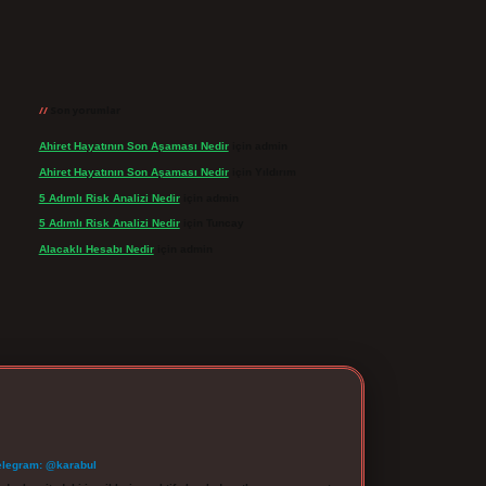
Son yorumlar
Ahiret Hayatının Son Aşaması Nedir
için
admin
Ahiret Hayatının Son Aşaması Nedir
için
Yıldırım
5 Adımlı Risk Analizi Nedir
için
admin
5 Adımlı Risk Analizi Nedir
için
Tuncay
Alacaklı Hesabı Nedir
için
admin
elegram: @karabul