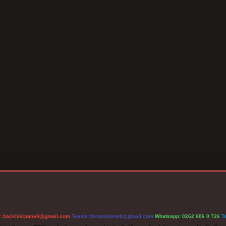
l:
backlinkpaneli@gmail.com
Teams:
forumhizmeti@gmail.com
Whatsapp: 0262 606 0 726
T