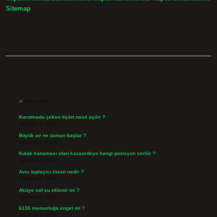
Sitemap
Sidebar
Son Yazılar
Kurutmada çeken tişört nasıl açılır ?
Ağustos 7, 2026
Büyük av ne zaman başlar ?
Ağustos 6, 2026
Kulak kanaması olan kazazedeye hangi pozisyon verilir ?
Ağustos 6, 2026
Avcı toplayıcı insan nedir ?
Ağustos 5, 2026
Aküye saf su eklenir mi ?
Ağustos 3, 2026
6136 memurluğa engel mi ?
Ağustos 3, 2026