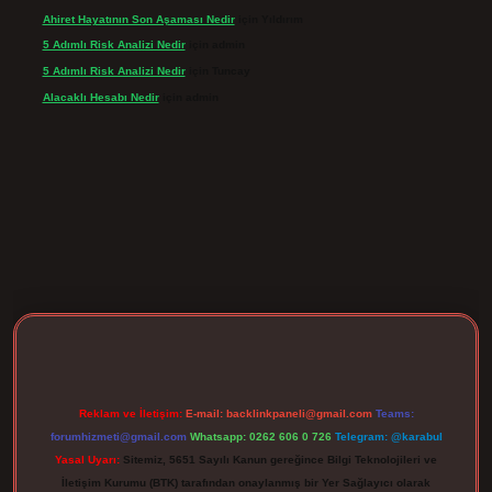
Ahiret Hayatının Son Aşaması Nedir
için
Yıldırım
5 Adımlı Risk Analizi Nedir
için
admin
5 Adımlı Risk Analizi Nedir
için
Tuncay
Alacaklı Hesabı Nedir
için
admin
ergir.net
Reklam ve İletişim:
E-mail:
backlinkpaneli@gmail.com
Teams:
forumhizmeti@gmail.com
Whatsapp: 0262 606 0 726
Telegram: @karabul
Yasal Uyarı:
Sitemiz, 5651 Sayılı Kanun gereğince Bilgi Teknolojileri ve
İletişim Kurumu (BTK) tarafından onaylanmış bir Yer Sağlayıcı olarak