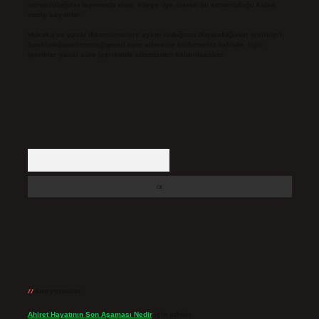
sorumluluğunu taşımakta olup, siteye üye olarak bu sorumluluğu kabul
etmiş sayılırlar.
Hukuka ve yasal düzenlemelere aykırı olduğunu düşündüğünüz içerikleri,
backlinkpanelicomtr@gmail.com
adresine bildirmeniz halinde, ilgili
içerikler yasal süre içerisinde sitemizden kaldırılacaktır.
Arama
Son yorumlar
Ahiret Hayatının Son Aşaması Nedir
için
admin