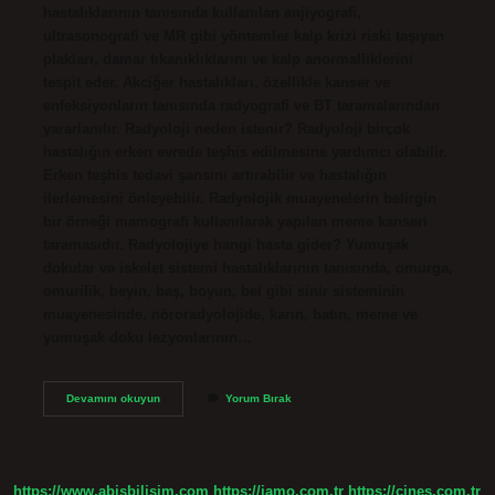
hastalıklarının tanısında kullanılan anjiyografi,
ultrasonografi ve MR gibi yöntemler kalp krizi riski taşıyan
plakları, damar tıkanıklıklarını ve kalp anormalliklerini
tespit eder. Akciğer hastalıkları, özellikle kanser ve
enfeksiyonların tanısında radyografi ve BT taramalarından
yararlanılır. Radyoloji neden istenir? Radyoloji birçok
hastalığın erken evrede teşhis edilmesine yardımcı olabilir.
Erken teşhis tedavi şansını artırabilir ve hastalığın
ilerlemesini önleyebilir. Radyolojik muayenelerin belirgin
bir örneği mamografi kullanılarak yapılan meme kanseri
taramasıdır. Radyolojiye hangi hasta gider? Yumuşak
dokular ve iskelet sistemi hastalıklarının tanısında, omurga,
omurilik, beyin, baş, boyun, bel gibi sinir sisteminin
muayenesinde, nöroradyolojide, karın, batın, meme ve
yumuşak doku lezyonlarının…
Radyografi
Devamını okuyun
Yorum Bırak
Ne
Işe
Yarar
https://www.abisbilisim.com
https://iamo.com.tr
https://cines.com.tr