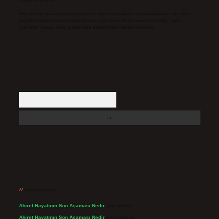
Hukuka ve yasal düzenlemelere aykırı olduğunu düşündüğünüz içerikleri,
backlinkpanelicomtr@gmail.com
adresine bildirmeniz halinde, ilgili
içerikler yasal süre içerisinde sitemizden kaldırılacaktır.
Arama
Son yorumlar
Ahiret Hayatının Son Aşaması Nedir
için
admin
Ahiret Hayatının Son Aşaması Nedir
için
Yıldırım