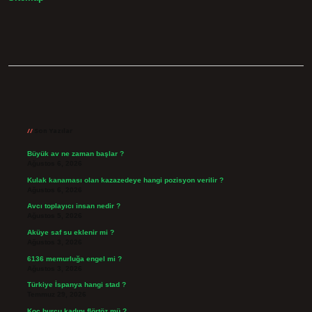
Sidebar
Son Yazılar
Büyük av ne zaman başlar ?
Ağustos 6, 2026
Kulak kanaması olan kazazedeye hangi pozisyon verilir ?
Ağustos 6, 2026
Avcı toplayıcı insan nedir ?
Ağustos 5, 2026
Aküye saf su eklenir mi ?
Ağustos 3, 2026
6136 memurluğa engel mi ?
Ağustos 3, 2026
Türkiye İspanya hangi stad ?
Temmuz 29, 2026
Koç burcu kadını flörtöz mü ?