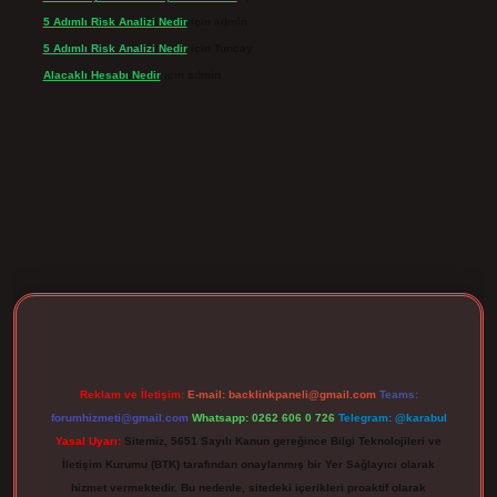
5 Adımlı Risk Analizi Nedir
için
admin
5 Adımlı Risk Analizi Nedir
için
Tuncay
Alacaklı Hesabı Nedir
için
admin
rgir.net
Reklam ve İletişim:
E-mail:
backlinkpaneli@gmail.com
Teams:
forumhizmeti@gmail.com
Whatsapp: 0262 606 0 726
Telegram: @karabul
Yasal Uyarı:
Sitemiz, 5651 Sayılı Kanun gereğince Bilgi Teknolojileri ve
İletişim Kurumu (BTK) tarafından onaylanmış bir Yer Sağlayıcı olarak
hizmet vermektedir. Bu nedenle, sitedeki içerikleri proaktif olarak