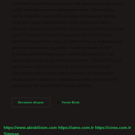
maddeler radyoaktif ışınlar yayar. Bu ışınlar arasında pozitif
yüklü olanlara pozitron radyasyonu denir. Günümüzün
teknik olanakları sayesinde pozitron radyasyonu yayma
özelliğine sahip maddelerden gelen radyasyon belirli
cihazlar yardımıyla ölçülebilir ve izlenebilir. Pozitron ne işe
yarar? Pozitron emisyon tomografisi (PET) bir nükleer
görüntüleme yöntemi olup özellikle tümör ve metastazların
görüntülenmesinde uygundur. Pozitron kararlı mıdır?
Pozitron günlük hayatımızda sıklıkla görmediğimiz bir
antimadde parçacığıdır. Protonun kütlesi 1.673×10-27 kg ve
pozitronun kütlesi 9.109×10-31 kg’dır. Proton normal
laboratuvar koşullarında oldukça kararlı bir parçacıktır
ancak pozitron böyle bir ortamda son derece kararsız bir
parçacıktır. 10 Şubat 2019 Pozitron günlük…
Pozitron
Devamını okuyun
Yorum Bırak
Bozunması
Nedir
https://www.abisbilisim.com
https://iamo.com.tr
https://cines.com.tr
Sitemap