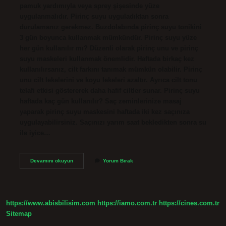
pamuk yardımıyla veya sprey şişesinde yüze
uygulanmalıdır. Pirinç suyu uyguladıktan sonra
durulamanız gerekmez. Buzdolabında pirinç suyu tonikini
3 gün boyunca kullanmak mümkündür. Pirinç suyu yüze
her gün kullanılır mı? Düzenli olarak pirinç unu ve pirinç
suyu maskeleri kullanmak önemlidir. Haftada birkaç kez
kullanılırsanız, cilt farkını tanımak mümkün olabilir. Pirinç
unu cilt lekelerini ve koyu lekeleri azaltır. Ayrıca cilt tonu
telafi etkisi göstererek daha hafif ciltler sunar. Pirinç suyu
haftada kaç gün kullanılır? Saç zeminlerinize masaj
yaparak pirinç suyu maskesini haftada iki kez saçınıza
uygulayabilirsiniz. Saçınızı yarım saat bekledikten sonra su
ile iyice…
Pirinç
Devamını okuyun
Yorum Bırak
Suyu
Nasıl
Muhafaza
Edilir
https://www.abisbilisim.com
https://iamo.com.tr
https://cines.com.tr
Sitemap