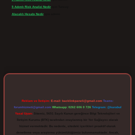
5 Adımlı Risk Analizi Nedir
için
Tuncay
Alacaklı Hesabı Nedir
için
admin
rgir.net
Reklam ve İletişim:
E-mail:
backlinkpaneli@gmail.com
Teams:
forumhizmeti@gmail.com
Whatsapp: 0262 606 0 726
Telegram: @karabul
Yasal Uyarı:
Sitemiz, 5651 Sayılı Kanun gereğince Bilgi Teknolojileri ve
İletişim Kurumu (BTK) tarafından onaylanmış bir Yer Sağlayıcı olarak
hizmet vermektedir. Bu nedenle, sitedeki içerikleri proaktif olarak
denetleme veya araştırma yükümlülüğümüz bulunmamaktadır. Ancak,