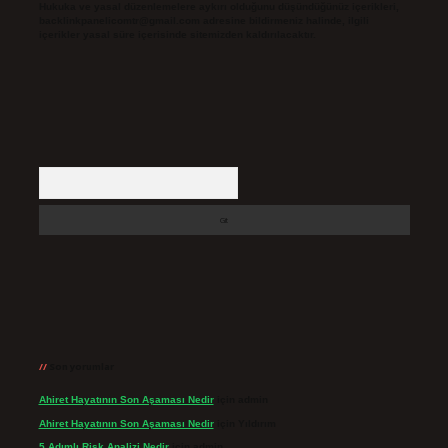
Hukuka ve yasal düzenlemelere aykırı olduğunu düşündüğünüz içerikleri,
backlinkpanelicomtr@gmail.com
adresine bildirmeniz halinde, ilgili
içerikler yasal süre içerisinde sitemizden kaldırılacaktır.
Arama
Son yorumlar
Ahiret Hayatının Son Aşaması Nedir
için
admin
Ahiret Hayatının Son Aşaması Nedir
için
Yıldırım
5 Adımlı Risk Analizi Nedir
için
admin