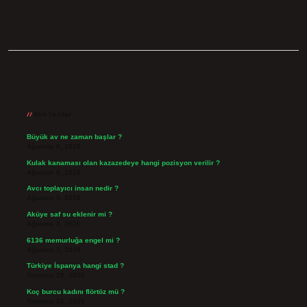
Sidebar
Son Yazılar
Büyük av ne zaman başlar ?
Ağustos 6, 2026
Kulak kanaması olan kazazedeye hangi pozisyon verilir ?
Ağustos 6, 2026
Avcı toplayıcı insan nedir ?
Ağustos 5, 2026
Aküye saf su eklenir mi ?
Ağustos 3, 2026
6136 memurluğa engel mi ?
Ağustos 3, 2026
Türkiye İspanya hangi stad ?
Temmuz 29, 2026
Koç burcu kadını flörtöz mü ?
Temmuz 26, 2026