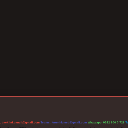
l:
backlinkpaneli@gmail.com
Teams:
forumhizmeti@gmail.com
Whatsapp: 0262 606 0 726
T