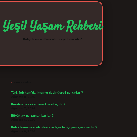
Yeşil Yaşam Rehberi
Bahçelerden ilham alan neşeli öneriler!
Sidebar
betexper giriş
betexpergir.net
Son Yazılar
Türk Telekom’da internet devir ücreti ne kadar ?
Ağustos 8, 2026
Kurutmada çeken tişört nasıl açılır ?
Ağustos 7, 2026
Büyük av ne zaman başlar ?
Ağustos 6, 2026
Kulak kanaması olan kazazedeye hangi pozisyon verilir ?
Ağustos 6, 2026