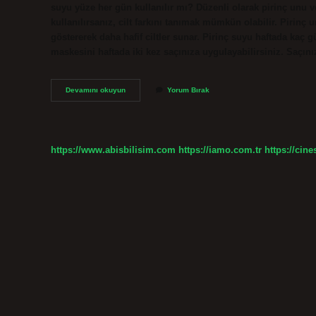
suyu yüze her gün kullanılır mı? Düzenli olarak pirinç unu 
kullanılırsanız, cilt farkını tanımak mümkün olabilir. Pirinç unu
göstererek daha hafif ciltler sunar. Pirinç suyu haftada kaç 
maskesini haftada iki kez saçınıza uygulayabilirsiniz. Saçını
Pirinç
Devamını okuyun
Yorum Bırak
Suyu
Nasıl
Muhafaza
Edilir
https://www.abisbilisim.com
https://iamo.com.tr
https://cine