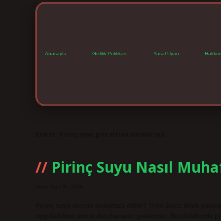
Anasayfa
Gizlilik Politikası
Yasal Uyarı
Hakkım
Etiket:
Pirinç suyu göz altına sürülür mü
Pirinç Suyu Nasıl Muhaf
Tarih: Mart 31, 2025
Pirinç suyu nerede muhafaza edilir? Treis Juice tonik pamuk
uyguladıktan sonra durulamanız gerekmez. Buzdolabında pi