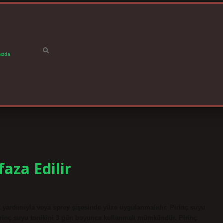
ızda
aza Edilir
 yardımıyla veya sprey şişesinde yüze uygulanmalıdır. Pirinç suyu
rinç suyu tonikini 3 gün boyunca kullanmak mümkündür. Pirinç