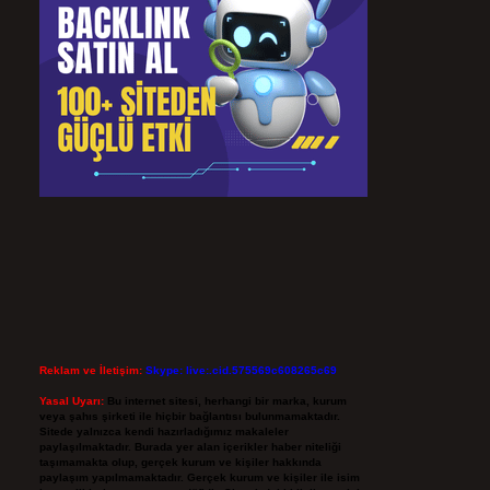
Reklam ve İletişim:
Skype: live:.cid.575569c608265c69
Yasal Uyarı:
Bu internet sitesi, herhangi bir marka, kurum
veya şahıs şirketi ile hiçbir bağlantısı bulunmamaktadır.
Sitede yalnızca kendi hazırladığımız makaleler
paylaşılmaktadır. Burada yer alan içerikler haber niteliği
taşımamakta olup, gerçek kurum ve kişiler hakkında
paylaşım yapılmamaktadır. Gerçek kurum ve kişiler ile isim