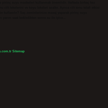
ve pirinç suyu maskeleri kullanmak önemlidir. Haftada birkaç kez
 cilt lekelerini ve koyu lekeleri azaltır. Ayrıca cilt tonu telafi etkisi
gün kullanılır? Saç zeminlerinize masaj yaparak pirinç suyu
zı yarım saat bekledikten sonra su ile iyice…
s.com.tr
Sitemap