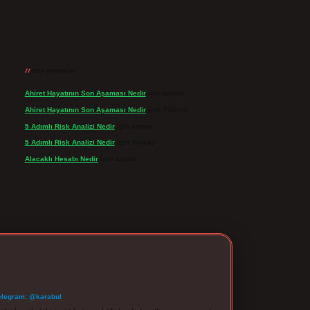
Son yorumlar
Ahiret Hayatının Son Aşaması Nedir
için
admin
Ahiret Hayatının Son Aşaması Nedir
için
Yıldırım
5 Adımlı Risk Analizi Nedir
için
admin
5 Adımlı Risk Analizi Nedir
için
Tuncay
Alacaklı Hesabı Nedir
için
admin
elegram: @karabul