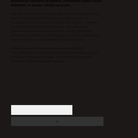
benzerlikleri tamamen tesadüfidir. Sitemizdeki bilgiler taslak
halindedir ve tavsiye niteliği taşımazlar.
Sitemiz, 5651 Sayılı Kanun gereğince Bilgi Teknolojileri ve
İletişim Kurumu (BTK) tarafından onaylanmış bir Yer
Sağlayıcı olarak hizmet vermektedir. Bu nedenle, sitedeki
içerikleri proaktif olarak denetleme veya araştırma
yükümlülüğümüz bulunmamaktadır. Ancak, üyelerimiz
yazdıkları içeriklerin sorumluluğunu taşımakta olup, siteye
üye olarak bu sorumluluğu kabul etmiş sayılırlar.
Hukuka ve yasal düzenlemelere aykırı olduğunu
düşündüğünüz içerikleri,
backlinkpanelicomtr@gmail.com
adresine bildirmeniz halinde, ilgili içerikler yasal süre
içerisinde sitemizden kaldırılacaktır.
Arama