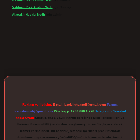
5 Adımlı Risk Analizi Nedir
için
Tuncay
Alacaklı Hesabı Nedir
için
admin
rgir.net
Reklam ve İletişim:
E-mail:
backlinkpaneli@gmail.com
Teams:
forumhizmeti@gmail.com
Whatsapp: 0262 606 0 726
Telegram: @karabul
Yasal Uyarı:
Sitemiz, 5651 Sayılı Kanun gereğince Bilgi Teknolojileri ve
İletişim Kurumu (BTK) tarafından onaylanmış bir Yer Sağlayıcı olarak
hizmet vermektedir. Bu nedenle, sitedeki içerikleri proaktif olarak
denetleme veya araştırma yükümlülüğümüz bulunmamaktadır. Ancak,