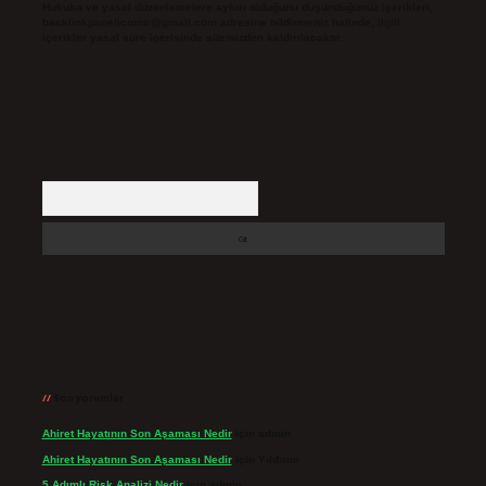
Hukuka ve yasal düzenlemelere aykırı olduğunu düşündüğünüz içerikleri,
backlinkpanelicomtr@gmail.com
adresine bildirmeniz halinde, ilgili
içerikler yasal süre içerisinde sitemizden kaldırılacaktır.
Arama
Son yorumlar
Ahiret Hayatının Son Aşaması Nedir
için
admin
Ahiret Hayatının Son Aşaması Nedir
için
Yıldırım
5 Adımlı Risk Analizi Nedir
için
admin