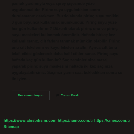
pamuk yardımıyla veya sprey şişesinde yüze
uygulanmalıdır. Pirinç suyu uyguladıktan sonra
durulamanız gerekmez. Buzdolabında pirinç suyu tonikini
3 gün boyunca kullanmak mümkündür. Pirinç suyu yüze
her gün kullanılır mı? Düzenli olarak pirinç unu ve pirinç
suyu maskeleri kullanmak önemlidir. Haftada birkaç kez
kullanılırsanız, cilt farkını tanımak mümkün olabilir. Pirinç
unu cilt lekelerini ve koyu lekeleri azaltır. Ayrıca cilt tonu
telafi etkisi göstererek daha hafif ciltler sunar. Pirinç suyu
haftada kaç gün kullanılır? Saç zeminlerinize masaj
yaparak pirinç suyu maskesini haftada iki kez saçınıza
uygulayabilirsiniz. Saçınızı yarım saat bekledikten sonra su
ile iyice…
Pirinç
Devamını okuyun
Yorum Bırak
Suyu
Nasıl
Muhafaza
Edilir
https://www.abisbilisim.com
https://iamo.com.tr
https://cines.com.tr
Sitemap