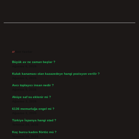
Sidebar
Son Yazılar
Büyük av ne zaman başlar ?
Ağustos 6, 2026
Kulak kanaması olan kazazedeye hangi pozisyon verilir ?
Ağustos 6, 2026
Avcı toplayıcı insan nedir ?
Ağustos 5, 2026
Aküye saf su eklenir mi ?
Ağustos 3, 2026
6136 memurluğa engel mi ?
Ağustos 3, 2026
Türkiye İspanya hangi stad ?
Temmuz 29, 2026
Koç burcu kadını flörtöz mü ?
Temmuz 26, 2026