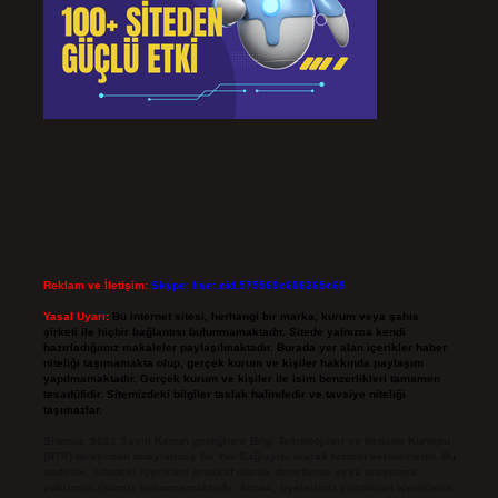
Reklam ve İletişim:
Skype: live:.cid.575569c608265c69
Yasal Uyarı:
Bu internet sitesi, herhangi bir marka, kurum veya şahıs
şirketi ile hiçbir bağlantısı bulunmamaktadır. Sitede yalnızca kendi
hazırladığımız makaleler paylaşılmaktadır. Burada yer alan içerikler haber
niteliği taşımamakta olup, gerçek kurum ve kişiler hakkında paylaşım
yapılmamaktadır. Gerçek kurum ve kişiler ile isim benzerlikleri tamamen
tesadüfidir. Sitemizdeki bilgiler taslak halindedir ve tavsiye niteliği
taşımazlar.
Sitemiz, 5651 Sayılı Kanun gereğince Bilgi Teknolojileri ve İletişim Kurumu
(BTK) tarafından onaylanmış bir Yer Sağlayıcı olarak hizmet vermektedir. Bu
nedenle, sitedeki içerikleri proaktif olarak denetleme veya araştırma
yükümlülüğümüz bulunmamaktadır. Ancak, üyelerimiz yazdıkları içeriklerin