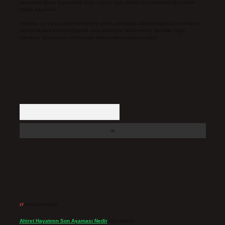
sorumluluğunu taşımakta olup, siteye üye olarak bu sorumluluğu kabul
etmiş sayılırlar.
Hukuka ve yasal düzenlemelere aykırı olduğunu düşündüğünüz içerikleri,
backlinkpanelicomtr@gmail.com
adresine bildirmeniz halinde, ilgili
içerikler yasal süre içerisinde sitemizden kaldırılacaktır.
Arama
Son yorumlar
Ahiret Hayatının Son Aşaması Nedir
için
admin