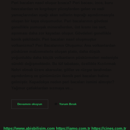
Peri bacaları nasıl oluşur kısaca? Peri bacası, ince, kuru
havzalardan ve kırgıbayır yüzeylerden gelen ve vadi
yamaçlarından aşağı akan sellerin toprağı aşındırmasıyla
oluşan bir kaya oluşumudur. Peri bacalarının gövdesi
genellikle yumuşak minerallerden, üst kısmı ise sert,
aşınması daha zor kayadan oluşur. Gövdeleri genellikle
konik şekildedir. Peri bacaları nasıl oluşmuştur
volkanizma? Peri Bacalarının Oluşumu: Ana volkanlardan
püsküren malzemelerle oluşan plato, daha düşük
yoğunluklu daha küçük volkanların püskürmeleri nedeniyle
sürekli değişmektedir. Bu tüf tabakası, özellikle Kızılırmak
Nehri olmak üzere akarsular, göller ve rüzgar tarafından
aşındırılmış ve günümüzün ikonik peri bacaları haline
gelmiştir. Kapadokya neden peri bacaları ismini almıştır?
Yağmur çatlaklardan sızmaya ve…
Peri
Devamını okuyun
Yorum Bırak
Bacaları
Nasıl
Oluşmuştur
3
Sınıf
https://www.abisbilisim.com
https://iamo.com.tr
https://cines.com.tr