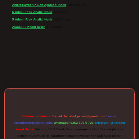
Ahiret Hayatının Son Aşaması Nedir
için
Yıldırım
5 Adımlı Risk Analizi Nedir
için
admin
5 Adımlı Risk Analizi Nedir
için
Tuncay
Alacaklı Hesabı Nedir
için
admin
rgir.net
Reklam ve İletişim:
E-mail:
backlinkpaneli@gmail.com
Teams:
forumhizmeti@gmail.com
Whatsapp: 0262 606 0 726
Telegram: @karabul
Yasal Uyarı:
Sitemiz, 5651 Sayılı Kanun gereğince Bilgi Teknolojileri ve
İletişim Kurumu (BTK) tarafından onaylanmış bir Yer Sağlayıcı olarak