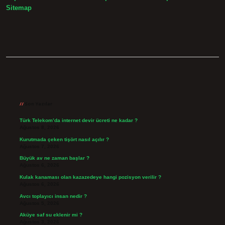
Sitemap
Sidebar
Son Yazılar
Türk Telekom’da internet devir ücreti ne kadar ?
Ağustos 8, 2026
Kurutmada çeken tişört nasıl açılır ?
Ağustos 7, 2026
Büyük av ne zaman başlar ?
Ağustos 6, 2026
Kulak kanaması olan kazazedeye hangi pozisyon verilir ?
Ağustos 6, 2026
Avcı toplayıcı insan nedir ?
Ağustos 5, 2026
Aküye saf su eklenir mi ?
Ağustos 3, 2026