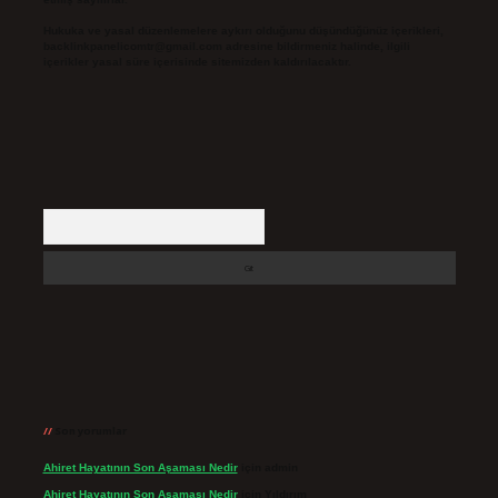
Hukuka ve yasal düzenlemelere aykırı olduğunu düşündüğünüz içerikleri,
backlinkpanelicomtr@gmail.com
adresine bildirmeniz halinde, ilgili
içerikler yasal süre içerisinde sitemizden kaldırılacaktır.
Arama
Son yorumlar
Ahiret Hayatının Son Aşaması Nedir
için
admin
Ahiret Hayatının Son Aşaması Nedir
için
Yıldırım