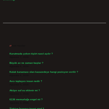
Sidebar
Son Yazılar
Kurutmada çeken tişört nasıl açılır ?
Ağustos 7, 2026
Büyük av ne zaman başlar ?
Ağustos 6, 2026
Kulak kanaması olan kazazedeye hangi pozisyon verilir ?
Ağustos 6, 2026
Avcı toplayıcı insan nedir ?
Ağustos 5, 2026
Aküye saf su eklenir mi ?
Ağustos 3, 2026
6136 memurluğa engel mi ?
Ağustos 3, 2026
Türkiye İspanya hangi stad ?