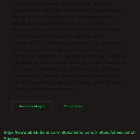
havzalardan ve kırgıbayır yüzeylerden gelen ve vadi
yamaçlarından aşağı akan sellerin toprağı aşındırmasıyla
oluşan bir kaya oluşumudur. Peri bacalarının gövdesi
genellikle yumuşak minerallerden, üst kısmı ise sert,
aşınması daha zor kayadan oluşur. Gövdeleri genellikle
konik şekildedir. Peri bacaları nasıl oluşmuştur
volkanizma? Peri Bacalarının Oluşumu: Ana volkanlardan
püsküren malzemelerle oluşan plato, daha düşük
yoğunluklu daha küçük volkanların püskürmeleri nedeniyle
sürekli değişmektedir. Bu tüf tabakası, özellikle Kızılırmak
Nehri olmak üzere akarsular, göller ve rüzgar tarafından
aşındırılmış ve günümüzün ikonik peri bacaları haline
gelmiştir. Kapadokya neden peri bacaları ismini almıştır?
Yağmur çatlaklardan sızmaya ve…
Peri
Devamını okuyun
Yorum Bırak
Bacaları
Nasıl
Oluşmuştur
3
Sınıf
https://www.abisbilisim.com
https://iamo.com.tr
https://cines.com.tr
Sitemap