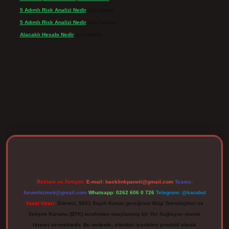
5 Adımlı Risk Analizi Nedir
için
admin
5 Adımlı Risk Analizi Nedir
için
Tuncay
Alacaklı Hesabı Nedir
için
admin
rgir.net
Reklam ve İletişim:
E-mail:
backlinkpaneli@gmail.com
Teams:
forumhizmeti@gmail.com
Whatsapp: 0262 606 0 726
Telegram: @karabul
Yasal Uyarı:
Sitemiz, 5651 Sayılı Kanun gereğince Bilgi Teknolojileri ve
İletişim Kurumu (BTK) tarafından onaylanmış bir Yer Sağlayıcı olarak
hizmet vermektedir. Bu nedenle, sitedeki içerikleri proaktif olarak