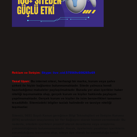
Reklam ve İletişim:
Skype: live:.cid.575569c608265c69
Yasal Uyarı:
Bu internet sitesi, herhangi bir marka, kurum veya şahıs
şirketi ile hiçbir bağlantısı bulunmamaktadır. Sitede yalnızca kendi
hazırladığımız makaleler paylaşılmaktadır. Burada yer alan içerikler haber
niteliği taşımamakta olup, gerçek kurum ve kişiler hakkında paylaşım
yapılmamaktadır. Gerçek kurum ve kişiler ile isim benzerlikleri tamamen
tesadüfidir. Sitemizdeki bilgiler taslak halindedir ve tavsiye niteliği
taşımazlar.
Sitemiz, 5651 Sayılı Kanun gereğince Bilgi Teknolojileri ve İletişim Kurumu
(BTK) tarafından onaylanmış bir Yer Sağlayıcı olarak hizmet vermektedir. Bu
nedenle, sitedeki içerikleri proaktif olarak denetleme veya araştırma
yükümlülüğümüz bulunmamaktadır. Ancak, üyelerimiz yazdıkları içeriklerin
sorumluluğunu taşımakta olup, siteye üye olarak bu sorumluluğu kabul
etmiş sayılırlar.