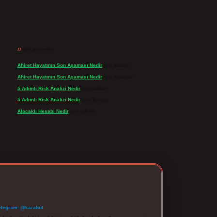
Son yorumlar
Ahiret Hayatının Son Aşaması Nedir
için
admin
Ahiret Hayatının Son Aşaması Nedir
için
Yıldırım
5 Adımlı Risk Analizi Nedir
için
admin
5 Adımlı Risk Analizi Nedir
için
Tuncay
Alacaklı Hesabı Nedir
için
admin
elegram: @karabul