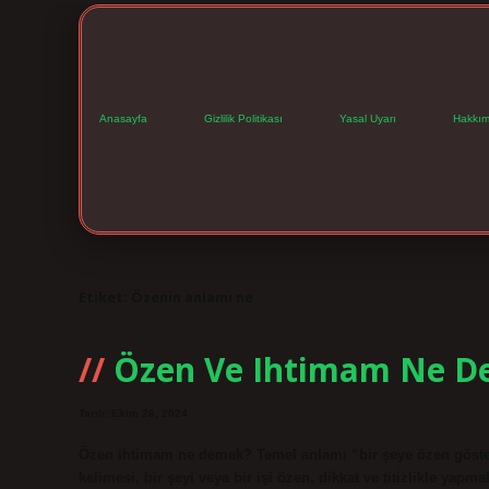
Anasayfa
Gizlilik Politikası
Yasal Uyarı
Hakkım
Etiket:
Özenin anlamı ne
Özen Ve Ihtimam Ne 
Tarih: Ekim 26, 2024
Özen ihtimam ne demek? Temel anlamı “bir şeye özen göster
kelimesi, bir şeyi veya bir işi özen, dikkat ve titizlikle y