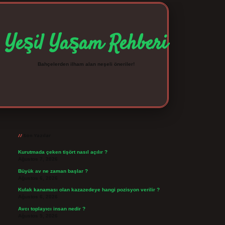
Yeşil Yaşam Rehberi
Bahçelerden ilham alan neşeli öneriler!
Sidebar
betexper giriş
betexpergir.net
Son Yazılar
Kurutmada çeken tişört nasıl açılır ?
Ağustos 7, 2026
Büyük av ne zaman başlar ?
Ağustos 6, 2026
Kulak kanaması olan kazazedeye hangi pozisyon verilir ?
Ağustos 6, 2026
Avcı toplayıcı insan nedir ?
Ağustos 5, 2026