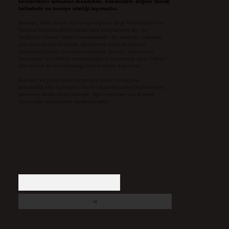
benzerlikleri tamamen tesadüfidir. Sitemizdeki bilgiler taslak
halindedir ve tavsiye niteliği taşımazlar.
Sitemiz, 5651 Sayılı Kanun gereğince Bilgi Teknolojileri ve
İletişim Kurumu (BTK) tarafından onaylanmış bir Yer
Sağlayıcı olarak hizmet vermektedir. Bu nedenle, sitedeki
içerikleri proaktif olarak denetleme veya araştırma
yükümlülüğümüz bulunmamaktadır. Ancak, üyelerimiz
yazdıkları içeriklerin sorumluluğunu taşımakta olup, siteye
üye olarak bu sorumluluğu kabul etmiş sayılırlar.
Hukuka ve yasal düzenlemelere aykırı olduğunu
düşündüğünüz içerikleri,
backlinkpanelicomtr@gmail.com
adresine bildirmeniz halinde, ilgili içerikler yasal süre
içerisinde sitemizden kaldırılacaktır.
Arama