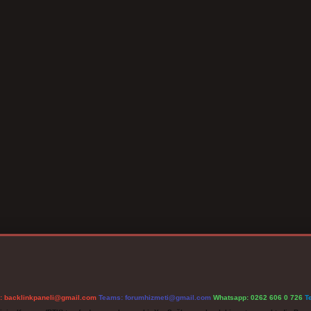
l:
backlinkpaneli@gmail.com
Teams:
forumhizmeti@gmail.com
Whatsapp: 0262 606 0 726
T