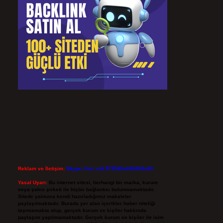
Reklam ve İletişim:
Skype: live:.cid.575569c608265c69
Yasal Uyarı:
Bu internet sitesi, herhangi bir marka, kurum
veya şahıs şirketi ile hiçbir bağlantısı bulunmamaktadır.
Sitede yalnızca kendi hazırladığımız makaleler
paylaşılmaktadır. Burada yer alan içerikler haber niteliği
taşımamakta olup, gerçek kurum ve kişiler hakkında
paylaşım yapılmamaktadır. Gerçek kurum ve kişiler ile isim