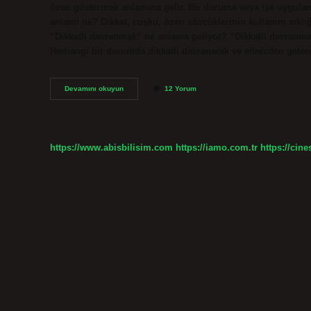
özen göstermek anlamına gelir. Bir duruma veya işe uygulan
anlamı ne? Dikkat, coşku, özen sözcüklerinin kullanım sıklığ
“Dikkatli davranmak” ne anlama geliyor? “Dikkatli davranmak
Herhangi bir durumda dikkatli davranarak ve elinizden geleni
Özen
Devamını okuyun
12 Yorum
Ve
Ihtimam
Ne
Demek
https://www.abisbilisim.com
https://iamo.com.tr
https://cine