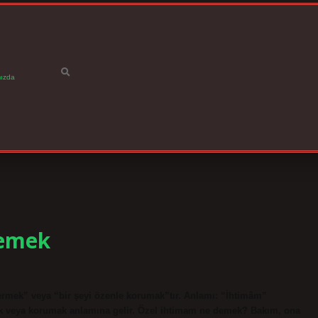
ızda
Demek
mek” veya “bir şeyi özenle korumak”tır. Anlamı: “İhtimâm”
apmak veya korumak anlamına gelir. Özel ihtimam ne demek? Bakım, ona