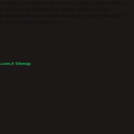
an bakım, o durumda dikkatli olunması gerektiğini gösterir. Özen’in
ı: Türkiye’de her 20 kişiden biri. İhtimam gostermek nedir?
, dikkatli olmak, uyanık olmak anlamına gelir. Özen ve itina nedir?
n en iyisini yaparak şefkatinizi…
s.com.tr
Sitemap