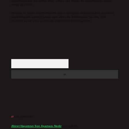
sorumluluğunu taşımakta olup, siteye üye olarak bu sorumluluğu kabul
etmiş sayılırlar.
Hukuka ve yasal düzenlemelere aykırı olduğunu düşündüğünüz içerikleri,
backlinkpanelicomtr@gmail.com
adresine bildirmeniz halinde, ilgili
içerikler yasal süre içerisinde sitemizden kaldırılacaktır.
Arama
Son yorumlar
Ahiret Hayatının Son Aşaması Nedir
için
admin