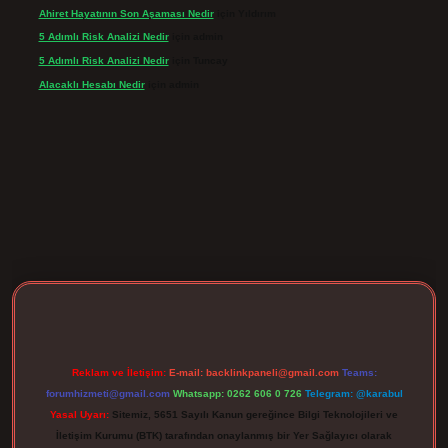
Ahiret Hayatının Son Aşaması Nedir
için
Yıldırım
5 Adımlı Risk Analizi Nedir
için
admin
5 Adımlı Risk Analizi Nedir
için
Tuncay
Alacaklı Hesabı Nedir
için
admin
rgir.net
Reklam ve İletişim:
E-mail:
backlinkpaneli@gmail.com
Teams:
forumhizmeti@gmail.com
Whatsapp: 0262 606 0 726
Telegram: @karabul
Yasal Uyarı:
Sitemiz, 5651 Sayılı Kanun gereğince Bilgi Teknolojileri ve
İletişim Kurumu (BTK) tarafından onaylanmış bir Yer Sağlayıcı olarak