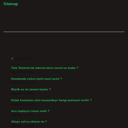
Sitemap
Sidebar
Son Yazılar
Türk Telekom’da internet devir ücreti ne kadar ?
Ağustos 8, 2026
Kurutmada çeken tişört nasıl açılır ?
Ağustos 7, 2026
Büyük av ne zaman başlar ?
Ağustos 6, 2026
Kulak kanaması olan kazazedeye hangi pozisyon verilir ?
Ağustos 6, 2026
Avcı toplayıcı insan nedir ?
Ağustos 5, 2026
Aküye saf su eklenir mi ?
Ağustos 3, 2026