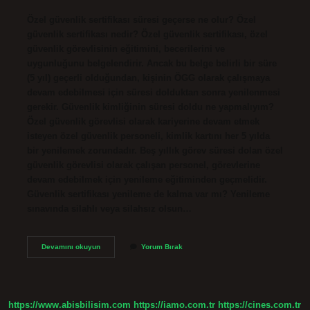
Özel güvenlik sertifikası süresi geçerse ne olur? Özel
güvenlik sertifikası nedir? Özel güvenlik sertifikası, özel
güvenlik görevlisinin eğitimini, becerilerini ve
uygunluğunu belgelendirir. Ancak bu belge belirli bir süre
(5 yıl) geçerli olduğundan, kişinin ÖGG olarak çalışmaya
devam edebilmesi için süresi dolduktan sonra yenilenmesi
gerekir. Güvenlik kimliğinin süresi doldu ne yapmalıyım?
Özel güvenlik görevlisi olarak kariyerine devam etmek
isteyen özel güvenlik personeli, kimlik kartını her 5 yılda
bir yenilemek zorundadır. Beş yıllık görev süresi dolan özel
güvenlik görevlisi olarak çalışan personel, görevlerine
devam edebilmek için yenileme eğitiminden geçmelidir.
Güvenlik sertifikası yenileme de kalma var mı? Yenileme
sınavında silahlı veya silahsız olsun…
Güvenlik
Devamını okuyun
Yorum Bırak
Sertifika
Süresi
Doldu
Ne
Yapmalıyım
https://www.abisbilisim.com
https://iamo.com.tr
https://cines.com.tr