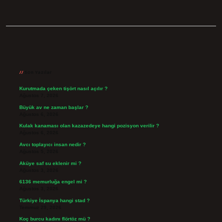
Sidebar
Son Yazılar
Kurutmada çeken tişört nasıl açılır ?
Ağustos 7, 2026
Büyük av ne zaman başlar ?
Ağustos 6, 2026
Kulak kanaması olan kazazedeye hangi pozisyon verilir ?
Ağustos 6, 2026
Avcı toplayıcı insan nedir ?
Ağustos 5, 2026
Aküye saf su eklenir mi ?
Ağustos 3, 2026
6136 memurluğa engel mi ?
Ağustos 3, 2026
Türkiye İspanya hangi stad ?
Temmuz 29, 2026
Koç burcu kadını flörtöz mü ?