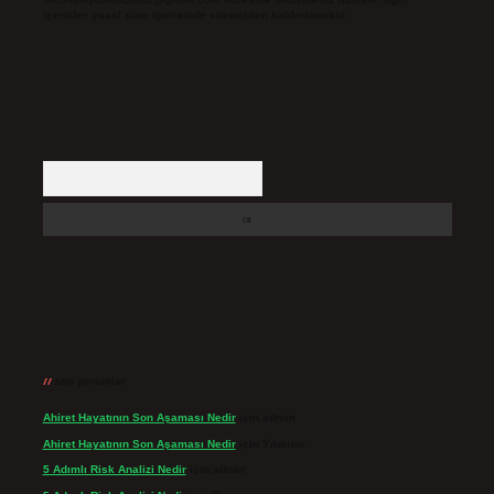
içerikler yasal süre içerisinde sitemizden kaldırılacaktır.
Arama
Son yorumlar
Ahiret Hayatının Son Aşaması Nedir
için
admin
Ahiret Hayatının Son Aşaması Nedir
için
Yıldırım
5 Adımlı Risk Analizi Nedir
için
admin