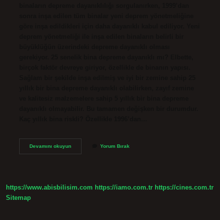
binaların depreme dayanıklılığı sorgulanırken, 1999’dan
sonra inşa edilen tüm binalar yeni deprem yönetmeliğine
göre inşa edildikleri için daha dayanıklı kabul ediliyor. Yeni
deprem yönetmeliği ile inşa edilen binaların belirli bir
büyüklüğün üzerindeki depreme dayanıklı olması
gerekiyor. 25 senelik bina depreme dayanıklı mı? Elbette,
birçok faktör devreye giriyor, özellikle de binanın yapısı.
Sağlam bir şekilde inşa edilmiş ve iyi bir zemine sahip 25
yıllık bir bina depreme dayanıklı olabilirken, zayıf zemine
ve kalitesiz malzemelere sahip 5 yıllık bir bina depreme
dayanıklı olmayabilir. Bu tamamen değişken bir durumdur.
Kaç yıllık bina riskli? Özellikle 1996’dan…
20
Devamını okuyun
Yorum Bırak
Yıllık
Bina
Depreme
Dayanıklı
Mı
https://www.abisbilisim.com
https://iamo.com.tr
https://cines.com.tr
Sitemap