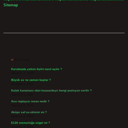
Sitemap
Sidebar
Son Yazılar
Kurutmada çeken tişört nasıl açılır ?
Ağustos 7, 2026
Büyük av ne zaman başlar ?
Ağustos 6, 2026
Kulak kanaması olan kazazedeye hangi pozisyon verilir ?
Ağustos 6, 2026
Avcı toplayıcı insan nedir ?
Ağustos 5, 2026
Aküye saf su eklenir mi ?
Ağustos 3, 2026
6136 memurluğa engel mi ?
Ağustos 3, 2026