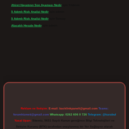
Ahiret Hayatının Son Aşaması Nedir
için
Yıldırım
5 Adımlı Risk Analizi Nedir
için
admin
5 Adımlı Risk Analizi Nedir
için
Tuncay
Alacaklı Hesabı Nedir
için
admin
rgir.net
Reklam ve İletişim:
E-mail:
backlinkpaneli@gmail.com
Teams:
forumhizmeti@gmail.com
Whatsapp: 0262 606 0 726
Telegram: @karabul
Yasal Uyarı:
Sitemiz, 5651 Sayılı Kanun gereğince Bilgi Teknolojileri ve
İletişim Kurumu (BTK) tarafından onaylanmış bir Yer Sağlayıcı olarak