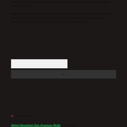
sorumluluğunu taşımakta olup, siteye üye olarak bu sorumluluğu kabul
etmiş sayılırlar.
Hukuka ve yasal düzenlemelere aykırı olduğunu düşündüğünüz içerikleri,
backlinkpanelicomtr@gmail.com
adresine bildirmeniz halinde, ilgili
içerikler yasal süre içerisinde sitemizden kaldırılacaktır.
Arama
Son yorumlar
Ahiret Hayatının Son Aşaması Nedir
için
admin