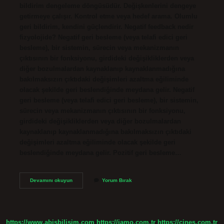
bildirim dengeleme döngüsüdür. Değişkenlerini dengeye
getirmeye çalışır. Kontrol etme veya hedef arama. Olumlu
geri bildirim, kendini güçlendirir. Negatif feedback nedir
fizyolojide? Negatif geri besleme (veya telafi edici geri
besleme), bir sistemin, sürecin veya mekanizmanın
çıktısının bir fonksiyonu, girdideki değişikliklerden veya
diğer bozulmalardan kaynaklanıp kaynaklanmadığına
bakılmaksızın çıktıdaki değişimleri azaltma eğiliminde
olacak şekilde geri beslendiğinde meydana gelir. Negatif
geri besleme (veya telafi edici geri besleme), bir sistemin,
sürecin veya mekanizmanın çıktısının bir fonksiyonu,
girdideki değişikliklerden veya diğer bozulmalardan
kaynaklanıp kaynaklanmadığına bakılmaksızın çıktıdaki
değişimleri azaltma eğiliminde olacak şekilde geri
beslendiğinde meydana gelir. Pozitif geri besleme…
Negatif
Devamını okuyun
Yorum Bırak
Besleme
Nedir
https://www.abisbilisim.com
https://iamo.com.tr
https://cines.com.tr