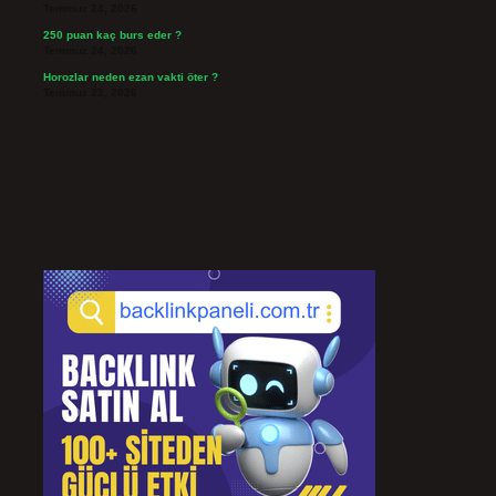
Temmuz 24, 2026
250 puan kaç burs eder ?
Temmuz 24, 2026
Horozlar neden ezan vakti öter ?
Temmuz 22, 2026