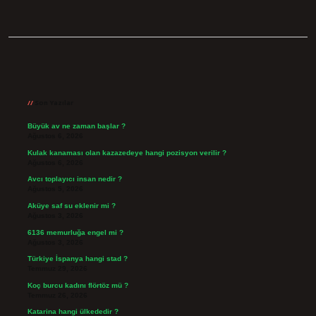
Sidebar
Son Yazılar
Büyük av ne zaman başlar ?
Ağustos 6, 2026
Kulak kanaması olan kazazedeye hangi pozisyon verilir ?
Ağustos 6, 2026
Avcı toplayıcı insan nedir ?
Ağustos 5, 2026
Aküye saf su eklenir mi ?
Ağustos 3, 2026
6136 memurluğa engel mi ?
Ağustos 3, 2026
Türkiye İspanya hangi stad ?
Temmuz 29, 2026
Koç burcu kadını flörtöz mü ?
Temmuz 26, 2026
Katarina hangi ülkededir ?