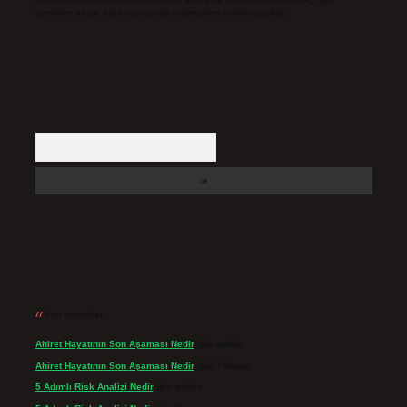
içerikler yasal süre içerisinde sitemizden kaldırılacaktır.
Arama
Son yorumlar
Ahiret Hayatının Son Aşaması Nedir
için
admin
Ahiret Hayatının Son Aşaması Nedir
için
Yıldırım
5 Adımlı Risk Analizi Nedir
için
admin