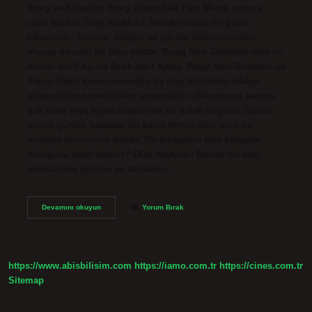
Story ve Situation Story Arasındaki Fark Merak unsuru
canlı tutulur. Olay odaklıdır. Merak unsuru ön plana
çıkarılmaz. Sunum, düğüm ve çözüm bölümlerinden
oluşan düzenli bir plan yoktur. Reşat Nuri Güntekin olay mı
durum mu? Ayrıca Refik Halit Karay, Reşat Nuri Güntekin ve
Yakup Kadri Karaosmanoğlu da olay türündeki hikâye
anlatıcılığının temsilcileri arasındadır. Okuyucuyu sarsan,
şok eden veya heyecanlandıran bir anlatı değildir. Bunun
yerine günlük hayattan bir kesiti temsil eder veya bir
insanlık durumunu anlatır. Bir hikayenin olay hikayesi
olduğunu nasıl anlarız? Olay hikayesi: Bunlar bir olay
merkezinde gelişen ve sonlanan…
Olay
Devamını okuyun
Yorum Bırak
Mı
Durum
Mu
https://www.abisbilisim.com
https://iamo.com.tr
https://cines.com.tr
Sitemap