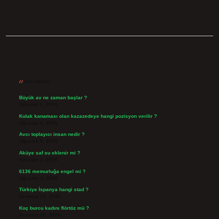
Sidebar
Son Yazılar
Büyük av ne zaman başlar ?
Ağustos 6, 2026
Kulak kanaması olan kazazedeye hangi pozisyon verilir ?
Ağustos 6, 2026
Avcı toplayıcı insan nedir ?
Ağustos 5, 2026
Aküye saf su eklenir mi ?
Ağustos 3, 2026
6136 memurluğa engel mi ?
Ağustos 3, 2026
Türkiye İspanya hangi stad ?
Temmuz 29, 2026
Koç burcu kadını flörtöz mü ?
Temmuz 26, 2026