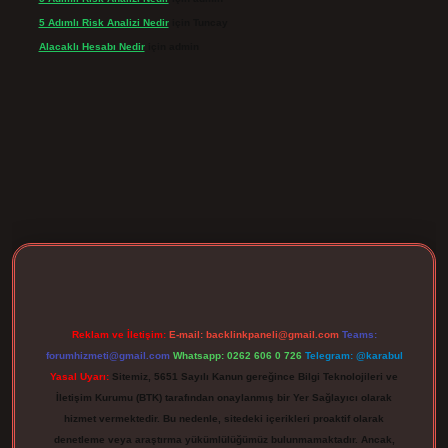
5 Adımlı Risk Analizi Nedir
için
Tuncay
Alacaklı Hesabı Nedir
için
admin
rgir.net
Reklam ve İletişim:
E-mail:
backlinkpaneli@gmail.com
Teams:
forumhizmeti@gmail.com
Whatsapp: 0262 606 0 726
Telegram: @karabul
Yasal Uyarı:
Sitemiz, 5651 Sayılı Kanun gereğince Bilgi Teknolojileri ve
İletişim Kurumu (BTK) tarafından onaylanmış bir Yer Sağlayıcı olarak
hizmet vermektedir. Bu nedenle, sitedeki içerikleri proaktif olarak
denetleme veya araştırma yükümlülüğümüz bulunmamaktadır. Ancak,