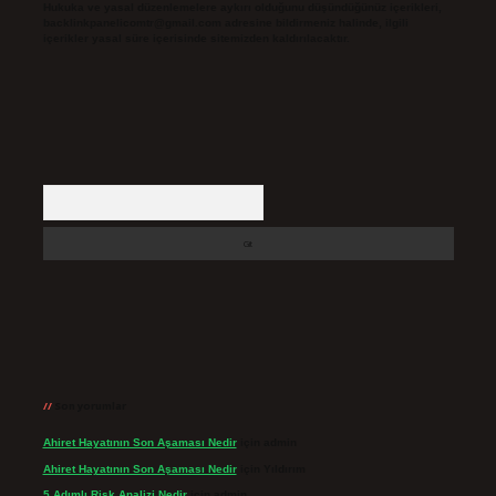
Hukuka ve yasal düzenlemelere aykırı olduğunu düşündüğünüz içerikleri,
backlinkpanelicomtr@gmail.com
adresine bildirmeniz halinde, ilgili
içerikler yasal süre içerisinde sitemizden kaldırılacaktır.
Arama
Son yorumlar
Ahiret Hayatının Son Aşaması Nedir
için
admin
Ahiret Hayatının Son Aşaması Nedir
için
Yıldırım
5 Adımlı Risk Analizi Nedir
için
admin