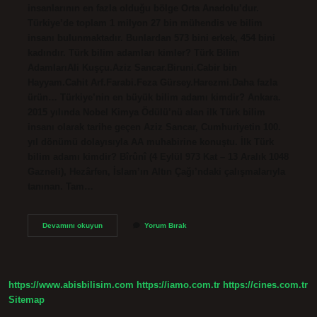
insanlarının en fazla olduğu bölge Orta Anadolu’dur.
Türkiye’de toplam 1 milyon 27 bin mühendis ve bilim
insanı bulunmaktadır. Bunlardan 573 bini erkek, 454 bini
kadındır. Türk bilim adamları kimler? Türk Bilim
AdamlarıAli Kuşçu.Aziz Sancar.Biruni.Cabir bin
Hayyam.Cahit Arf.Farabi.Feza Gürsey.Harezmi.Daha fazla
ürün… Türkiye’nin en büyük bilim adamı kimdir? Ankara.
2015 yılında Nobel Kimya Ödülü’nü alan ilk Türk bilim
insanı olarak tarihe geçen Aziz Sancar, Cumhuriyetin 100.
yıl dönümü dolayısıyla AA muhabirine konuştu. İlk Türk
bilim adamı kimdir? Bîrûnî (4 Eylül 973 Kat – 13 Aralık 1048
Gazneli), Hezârfen, İslam’ın Altın Çağı’ndaki çalışmalarıyla
tanınan. Tam…
Türkiyede
Devamını okuyun
Yorum Bırak
Kaç
Tane
Bilim
Adamı
https://www.abisbilisim.com
https://iamo.com.tr
https://cines.com.tr
Sitemap