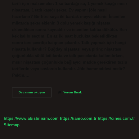
tarifi için malzemeler: 1 su bardağı su, 1 yemek kaşığı mısır
nişastası, 1 tatlı kaşığı şeker. Ev yapımı jöle nasıl
hazırlanır? Bir litre suya iki bardak meyve eklenir. İstenilen
miktarda şeker eklenir. 3 dolu yemek kaşığı nişasta
eklendikten sonra kaynatılır ve istenilen kalıba dökülür. Ben
kek kalıbı seçtim. En az iki saat buzlukta bekletildikten
sonra ters çevrilip kalıptan çıkarılır. Tatlı yapmak için hangi
nişasta kullanılır? Buğday nişastası veya pirinç nişastası
çoğunlukla sütlü tatlılarda ve tatlı pastalarda kullanılırken,
mısır nişastası çoğunlukla bağlayıcı madde gerektiren tuzlu
tariflerde veya soslarda kullanılır. Jöle hammaddesi nedir?
Pektin,…
Jöle
Devamını okuyun
Yorum Bırak
Yapmak
Için
Hangi
Nişasta
Kullanılır
https://www.abisbilisim.com
https://iamo.com.tr
https://cines.com.tr
Sitemap