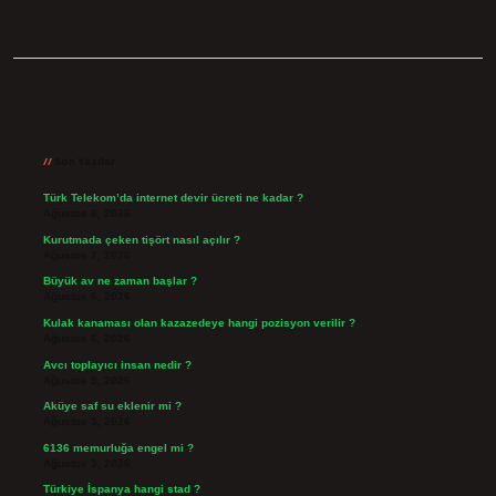
Sidebar
Son Yazılar
Türk Telekom’da internet devir ücreti ne kadar ?
Ağustos 8, 2026
Kurutmada çeken tişört nasıl açılır ?
Ağustos 7, 2026
Büyük av ne zaman başlar ?
Ağustos 6, 2026
Kulak kanaması olan kazazedeye hangi pozisyon verilir ?
Ağustos 6, 2026
Avcı toplayıcı insan nedir ?
Ağustos 5, 2026
Aküye saf su eklenir mi ?
Ağustos 3, 2026
6136 memurluğa engel mi ?
Ağustos 3, 2026
Türkiye İspanya hangi stad ?