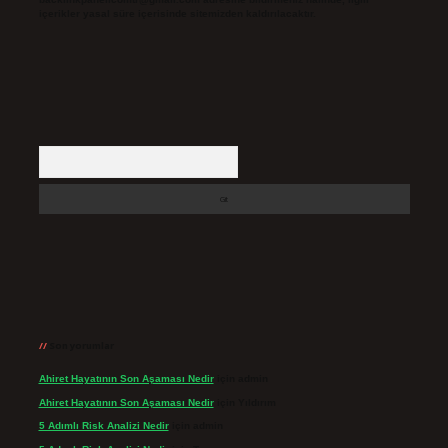
içerikler yasal süre içerisinde sitemizden kaldırılacaktır.
Arama
Son yorumlar
Ahiret Hayatının Son Aşaması Nedir
için
admin
Ahiret Hayatının Son Aşaması Nedir
için
Yıldırım
5 Adımlı Risk Analizi Nedir
için
admin