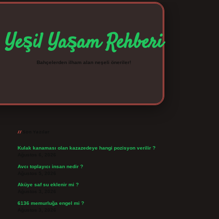
Yeşil Yaşam Rehberi
Bahçelerden ilham alan neşeli öneriler!
Sidebar
betexper giriş
betexpergir.net
Son Yazılar
Kulak kanaması olan kazazedeye hangi pozisyon verilir ?
Ağustos 6, 2026
Avcı toplayıcı insan nedir ?
Ağustos 5, 2026
Aküye saf su eklenir mi ?
Ağustos 3, 2026
6136 memurluğa engel mi ?
Ağustos 3, 2026