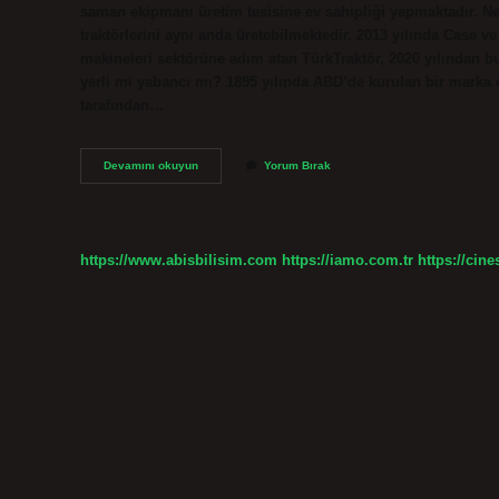
saman ekipmanı üretim tesisine ev sahipliği yapmaktadır. N
traktörlerini aynı anda üretebilmektedir. 2013 yılında Case 
makineleri sektörüne adım atan TürkTraktör, 2020 yılından b
yerli mi yabancı mı? 1895 yılında ABD’de kurulan bir marka o
tarafından…
New
Devamını okuyun
Yorum Bırak
Holland
Hangi
Ülkeye
Ait
https://www.abisbilisim.com
https://iamo.com.tr
https://cine