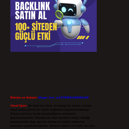
Reklam ve İletişim:
Skype: live:.cid.575569c608265c69
Yasal Uyarı:
Bu internet sitesi, herhangi bir marka, kurum
veya şahıs şirketi ile hiçbir bağlantısı bulunmamaktadır.
Sitede yalnızca kendi hazırladığımız makaleler
paylaşılmaktadır. Burada yer alan içerikler haber niteliği
taşımamakta olup, gerçek kurum ve kişiler hakkında
paylaşım yapılmamaktadır. Gerçek kurum ve kişiler ile isim