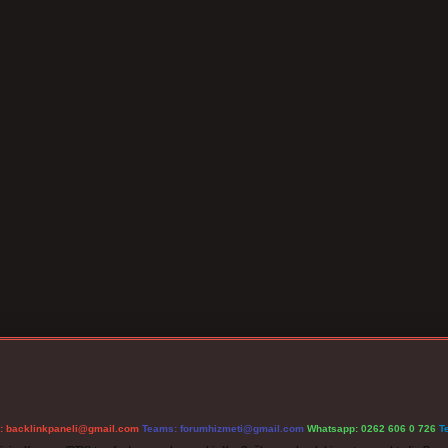
l:
backlinkpaneli@gmail.com
Teams:
forumhizmeti@gmail.com
Whatsapp: 0262 606 0 726
T