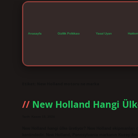
Anasayfa
Gizlilik Politikası
Yasal Uyarı
Hakkım
Etiket:
New Holland motoru ne marka
New Holland Hangi Ülk
Tarih: Kasım 15, 2024
New Holland hangi ülke üretiyor? New Holland ekipmanları dü
kentindedir. New Holland, Pennsylvania markanın Kuzey Ame