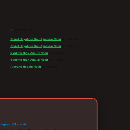
Son yorumlar
Ahiret Hayatının Son Aşaması Nedir
için
admin
Ahiret Hayatının Son Aşaması Nedir
için
Yıldırım
5 Adımlı Risk Analizi Nedir
için
admin
5 Adımlı Risk Analizi Nedir
için
Tuncay
Alacaklı Hesabı Nedir
için
admin
elegram: @karabul