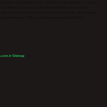
ew Holland Türk traktörü mü? TürkTraktör, New Holland ve Case IH
ve New Holland markalarının distribütörlüğünü yaparak inşaat
u yana yerli beko loder üretimine devam etmektedir. New Holland
lan New Holland, 1991 yılında İtalyan otomobil devi Fiat
s.com.tr
Sitemap