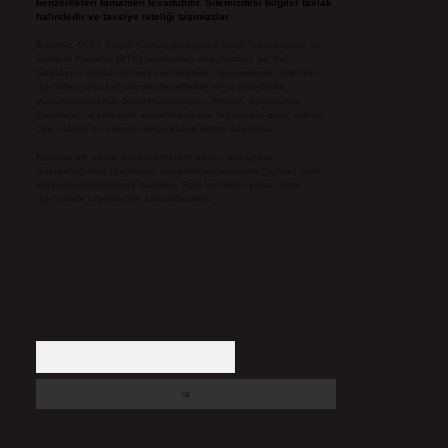
benzerlikleri tamamen tesadüfidir. Sitemizdeki bilgiler taslak
halindedir ve tavsiye niteliği taşımazlar.
Sitemiz, 5651 Sayılı Kanun gereğince Bilgi Teknolojileri ve
İletişim Kurumu (BTK) tarafından onaylanmış bir Yer
Sağlayıcı olarak hizmet vermektedir. Bu nedenle, sitedeki
içerikleri proaktif olarak denetleme veya araştırma
yükümlülüğümüz bulunmamaktadır. Ancak, üyelerimiz
yazdıkları içeriklerin sorumluluğunu taşımakta olup, siteye
üye olarak bu sorumluluğu kabul etmiş sayılırlar.
Hukuka ve yasal düzenlemelere aykırı olduğunu
düşündüğünüz içerikleri,
backlinkpanelicomtr@gmail.com
adresine bildirmeniz halinde, ilgili içerikler yasal süre
içerisinde sitemizden kaldırılacaktır.
Arama