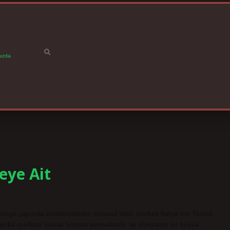
ızda
eye Ait
nya çapında üretilmektedir; mevcut idari merkez İtalya’nın Torino
rika merkezi olarak hizmet vermektedir ve dünyanın en büyük