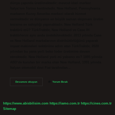
dünya çapında üretilmektedir; mevcut idari merkez
İtalya’nın Torino kentindedir. New Holland, Pennsylvania
markanın Kuzey Amerika merkezi olarak hizmet
vermektedir ve dünyanın en büyük saman ekipmanı üretim
tesisine ev sahipliği yapmaktadır. New Holland Türk
traktörü mü? TürkTraktör, New Holland ve Case IH
traktörlerini aynı anda üretebilmektedir. 2013 yılında Case
ve New Holland markalarının distribütörlüğünü yaparak
inşaat makineleri sektörüne adım atan TürkTraktör, 2020
yılından bu yana yerli beko loder üretimine devam
etmektedir. New Holland yerli mi yabancı mı? 1895 yılında
ABD’de kurulan bir marka olan New Holland, 1991 yılında
İtalyan otomobil devi Fiat tarafından…
New
Devamını okuyun
Yorum Bırak
Holland
Hangi
Ülkeye
Ait
https://www.abisbilisim.com
https://iamo.com.tr
https://cines.com.tr
Sitemap