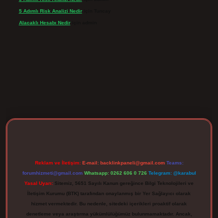
5 Adımlı Risk Analizi Nedir
için
Tuncay
Alacaklı Hesabı Nedir
için
admin
rgir.net
Reklam ve İletişim:
E-mail:
backlinkpaneli@gmail.com
Teams:
forumhizmeti@gmail.com
Whatsapp: 0262 606 0 726
Telegram: @karabul
Yasal Uyarı:
Sitemiz, 5651 Sayılı Kanun gereğince Bilgi Teknolojileri ve
İletişim Kurumu (BTK) tarafından onaylanmış bir Yer Sağlayıcı olarak
hizmet vermektedir. Bu nedenle, sitedeki içerikleri proaktif olarak
denetleme veya araştırma yükümlülüğümüz bulunmamaktadır. Ancak,