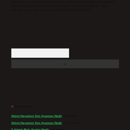
Hukuka ve yasal düzenlemelere aykırı olduğunu düşündüğünüz içerikleri,
backlinkpanelicomtr@gmail.com
adresine bildirmeniz halinde, ilgili
içerikler yasal süre içerisinde sitemizden kaldırılacaktır.
Arama
Son yorumlar
Ahiret Hayatının Son Aşaması Nedir
için
admin
Ahiret Hayatının Son Aşaması Nedir
için
Yıldırım
5 Adımlı Risk Analizi Nedir
için
admin