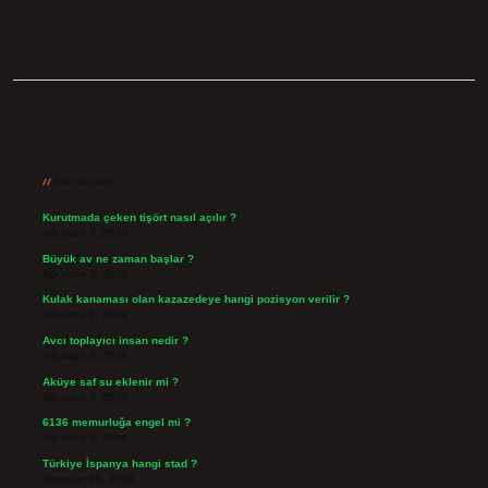
Sidebar
Son Yazılar
Kurutmada çeken tişört nasıl açılır ?
Ağustos 7, 2026
Büyük av ne zaman başlar ?
Ağustos 6, 2026
Kulak kanaması olan kazazedeye hangi pozisyon verilir ?
Ağustos 6, 2026
Avcı toplayıcı insan nedir ?
Ağustos 5, 2026
Aküye saf su eklenir mi ?
Ağustos 3, 2026
6136 memurluğa engel mi ?
Ağustos 3, 2026
Türkiye İspanya hangi stad ?
Temmuz 29, 2026