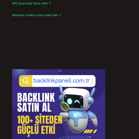
250 puan kaç burs eder ?
Temmuz 24, 2026
Horozlar neden ezan vakti öter ?
Temmuz 22, 2026