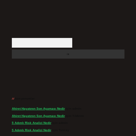
Arama
Son yorumlar
Ahiret Hayatının Son Aşaması Nedir
için
admin
Ahiret Hayatının Son Aşaması Nedir
için
Yıldırım
5 Adımlı Risk Analizi Nedir
için
admin
5 Adımlı Risk Analizi Nedir
için
Tuncay