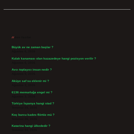
Sidebar
Son Yazılar
Büyük av ne zaman başlar ?
Ağustos 6, 2026
Kulak kanaması olan kazazedeye hangi pozisyon verilir ?
Ağustos 6, 2026
Avcı toplayıcı insan nedir ?
Ağustos 5, 2026
Aküye saf su eklenir mi ?
Ağustos 3, 2026
6136 memurluğa engel mi ?
Ağustos 3, 2026
Türkiye İspanya hangi stad ?
Temmuz 29, 2026
Koç burcu kadını flörtöz mü ?
Temmuz 26, 2026
Katarina hangi ülkededir ?
Temmuz 24, 2026