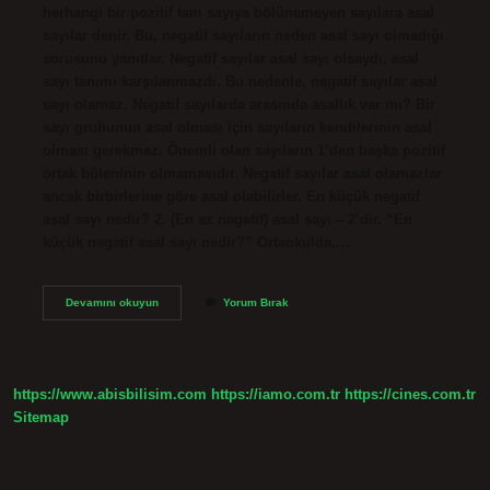
herhangi bir pozitif tam sayıya bölünemeyen sayılara asal
sayılar denir. Bu, negatif sayıların neden asal sayı olmadığı
sorusunu yanıtlar. Negatif sayılar asal sayı olsaydı, asal
sayı tanımı karşılanmazdı. Bu nedenle, negatif sayılar asal
sayı olamaz. Negatif sayılarda arasında asallık var mı? Bir
sayı grubunun asal olması için sayıların kendilerinin asal
olması gerekmez. Önemli olan sayıların 1’den başka pozitif
ortak böleninin olmamasıdır. Negatif sayılar asal olamazlar
ancak birbirlerine göre asal olabilirler. En küçük negatif
asal sayı nedir? 2. (En az negatif) asal sayı – 2’dir. “En
küçük negatif asal sayı nedir?” Ortaokulda,…
Negatif
Devamını okuyun
Yorum Bırak
Asal
Sayı
Neden
Yoktur
https://www.abisbilisim.com
https://iamo.com.tr
https://cines.com.tr
Sitemap