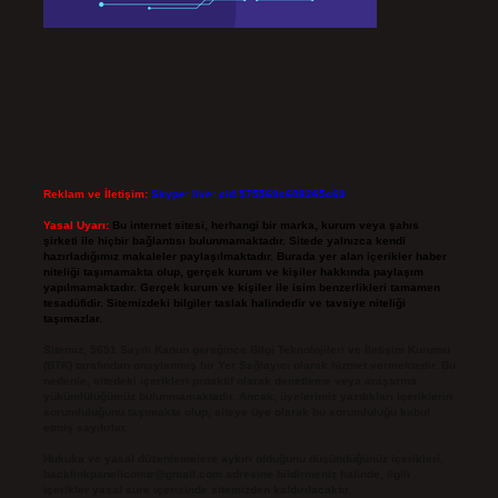
Reklam ve İletişim:
Skype: live:.cid.575569c608265c69
Yasal Uyarı:
Bu internet sitesi, herhangi bir marka, kurum veya şahıs
şirketi ile hiçbir bağlantısı bulunmamaktadır. Sitede yalnızca kendi
hazırladığımız makaleler paylaşılmaktadır. Burada yer alan içerikler haber
niteliği taşımamakta olup, gerçek kurum ve kişiler hakkında paylaşım
yapılmamaktadır. Gerçek kurum ve kişiler ile isim benzerlikleri tamamen
tesadüfidir. Sitemizdeki bilgiler taslak halindedir ve tavsiye niteliği
taşımazlar.
Sitemiz, 5651 Sayılı Kanun gereğince Bilgi Teknolojileri ve İletişim Kurumu
(BTK) tarafından onaylanmış bir Yer Sağlayıcı olarak hizmet vermektedir. Bu
nedenle, sitedeki içerikleri proaktif olarak denetleme veya araştırma
yükümlülüğümüz bulunmamaktadır. Ancak, üyelerimiz yazdıkları içeriklerin
sorumluluğunu taşımakta olup, siteye üye olarak bu sorumluluğu kabul
etmiş sayılırlar.
Hukuka ve yasal düzenlemelere aykırı olduğunu düşündüğünüz içerikleri,
backlinkpanelicomtr@gmail.com
adresine bildirmeniz halinde, ilgili
içerikler yasal süre içerisinde sitemizden kaldırılacaktır.