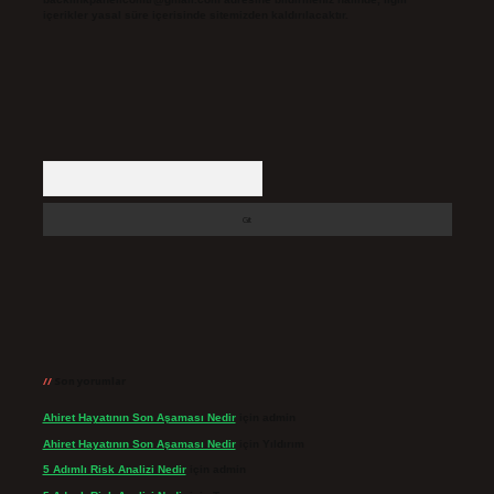
içerikler yasal süre içerisinde sitemizden kaldırılacaktır.
Arama
Son yorumlar
Ahiret Hayatının Son Aşaması Nedir
için
admin
Ahiret Hayatının Son Aşaması Nedir
için
Yıldırım
5 Adımlı Risk Analizi Nedir
için
admin