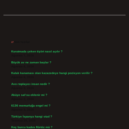
Sidebar
Son Yazılar
Kurutmada çeken tişört nasıl açılır ?
Ağustos 7, 2026
Büyük av ne zaman başlar ?
Ağustos 6, 2026
Kulak kanaması olan kazazedeye hangi pozisyon verilir ?
Ağustos 6, 2026
Avcı toplayıcı insan nedir ?
Ağustos 5, 2026
Aküye saf su eklenir mi ?
Ağustos 3, 2026
6136 memurluğa engel mi ?
Ağustos 3, 2026
Türkiye İspanya hangi stad ?
Temmuz 29, 2026
Koç burcu kadını flörtöz mü ?