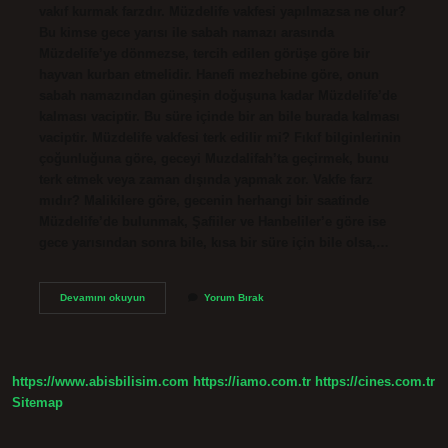
vakıf kurmak farzdır. Müzdelife vakfesi yapılmazsa ne olur?
Bu kimse gece yarısı ile sabah namazı arasında
Müzdelife’ye dönmezse, tercih edilen görüşe göre bir
hayvan kurban etmelidir. Hanefi mezhebine göre, onun
sabah namazından güneşin doğuşuna kadar Müzdelife’de
kalması vaciptir. Bu süre içinde bir an bile burada kalması
vaciptir. Müzdelife vakfesi terk edilir mi? Fıkıf bilginlerinin
çoğunluğuna göre, geceyi Muzdalifah’ta geçirmek, bunu
terk etmek veya zaman dışında yapmak zor. Vakfe farz
mıdır? Malikilere göre, gecenin herhangi bir saatinde
Müzdelife’de bulunmak, Şafiiler ve Hanbeliler’e göre ise
gece yarısından sonra bile, kısa bir süre için bile olsa,…
Müzdelife
Devamını okuyun
Yorum Bırak
De
Vakfe
Yapmak
Farz
Mıdır
https://www.abisbilisim.com
https://iamo.com.tr
https://cines.com.tr
Sitemap