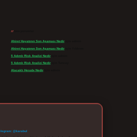
Son yorumlar
Ahiret Hayatının Son Aşaması Nedir
için
admin
Ahiret Hayatının Son Aşaması Nedir
için
Yıldırım
5 Adımlı Risk Analizi Nedir
için
admin
5 Adımlı Risk Analizi Nedir
için
Tuncay
Alacaklı Hesabı Nedir
için
admin
elegram: @karabul