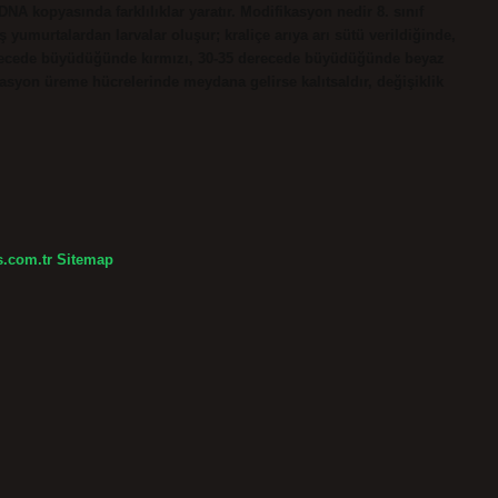
 DNA kopyasında farklılıklar yaratır. Modifikasyon nedir 8. sınıf
 yumurtalardan larvalar oluşur; kraliçe arıya arı sütü verildiğinde,
0 derecede büyüdüğünde kırmızı, 30-35 derecede büyüdüğünde beyaz
asyon üreme hücrelerinde meydana gelirse kalıtsaldır, değişiklik
s.com.tr
Sitemap