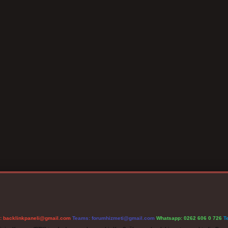
l:
backlinkpaneli@gmail.com
Teams:
forumhizmeti@gmail.com
Whatsapp: 0262 606 0 726
T