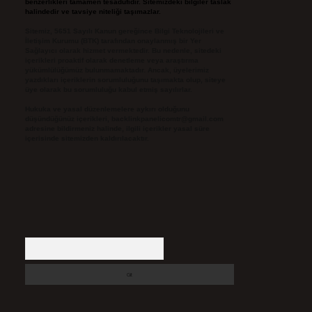
benzerlikleri tamamen tesadüfidir. Sitemizdeki bilgiler taslak
halindedir ve tavsiye niteliği taşımazlar.
Sitemiz, 5651 Sayılı Kanun gereğince Bilgi Teknolojileri ve
İletişim Kurumu (BTK) tarafından onaylanmış bir Yer
Sağlayıcı olarak hizmet vermektedir. Bu nedenle, sitedeki
içerikleri proaktif olarak denetleme veya araştırma
yükümlülüğümüz bulunmamaktadır. Ancak, üyelerimiz
yazdıkları içeriklerin sorumluluğunu taşımakta olup, siteye
üye olarak bu sorumluluğu kabul etmiş sayılırlar.
Hukuka ve yasal düzenlemelere aykırı olduğunu
düşündüğünüz içerikleri,
backlinkpanelicomtr@gmail.com
adresine bildirmeniz halinde, ilgili içerikler yasal süre
içerisinde sitemizden kaldırılacaktır.
Arama