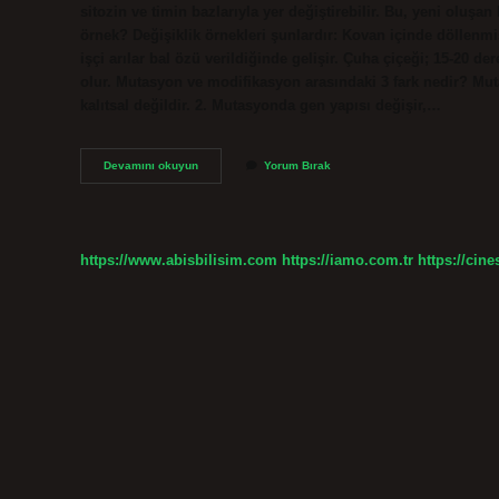
sitozin ve timin bazlarıyla yer değiştirebilir. Bu, yeni oluşan
örnek? Değişiklik örnekleri şunlardır: Kovan içinde döllenmiş
işçi arılar bal özü verildiğinde gelişir. Çuha çiçeği; 15-2
olur. Mutasyon ve modifikasyon arasındaki 3 fark nedir? Mut
kalıtsal değildir. 2. Mutasyonda gen yapısı değişir,…
Mutasyon
Devamını okuyun
Yorum Bırak
Nedir
3
Örnek
https://www.abisbilisim.com
https://iamo.com.tr
https://cine