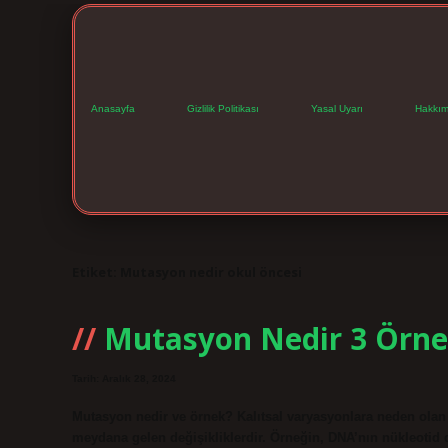
Anasayfa
Gizlilik Politikası
Yasal Uyarı
Hakkım
Etiket:
Mutasyon nedir okul öncesi
Mutasyon Nedir 3 Örn
Tarih: Aralık 28, 2024
Mutasyon nedir ve örnek? Kalıtsal varyasyonlara neden olan 
meydana gelen değişikliklerdir. Örneğin, DNA’nın nükleotid 