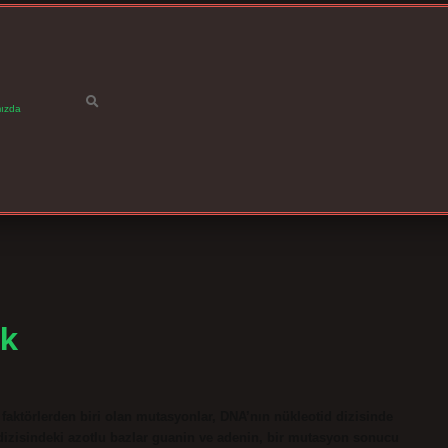
ızda
ek
faktörlerden biri olan mutasyonlar, DNA’nın nükleotid dizisinde
dizisindeki azotlu bazlar guanin ve adenin, bir mutasyon sonucu