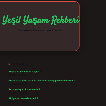
Yeşil Yaşam Rehberi
Bahçelerden ilham alan neşeli öneriler!
Sidebar
betexper giriş
betexpergir.net
Son Yazılar
Büyük av ne zaman başlar ?
Ağustos 6, 2026
Kulak kanaması olan kazazedeye hangi pozisyon verilir ?
Ağustos 6, 2026
Avcı toplayıcı insan nedir ?
Ağustos 5, 2026
Aküye saf su eklenir mi ?
Ağustos 3, 2026