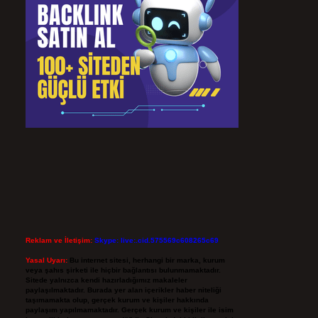
Reklam ve İletişim:
Skype: live:.cid.575569c608265c69
Yasal Uyarı:
Bu internet sitesi, herhangi bir marka, kurum
veya şahıs şirketi ile hiçbir bağlantısı bulunmamaktadır.
Sitede yalnızca kendi hazırladığımız makaleler
paylaşılmaktadır. Burada yer alan içerikler haber niteliği
taşımamakta olup, gerçek kurum ve kişiler hakkında
paylaşım yapılmamaktadır. Gerçek kurum ve kişiler ile isim