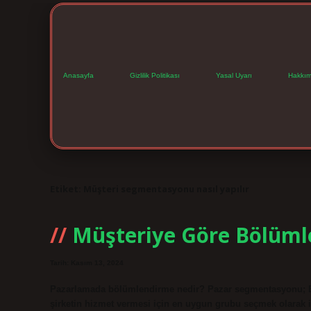
Anasayfa
Gizlilik Politikası
Yasal Uyarı
Hakkım
Etiket:
Müşteri segmentasyonu nasıl yapılır
Müşteriye Göre Bölüml
Tarih: Kasım 13, 2024
Pazarlamada bölümlendirme nedir? Pazar segmentasyonu; Bir 
şirketin hizmet vermesi için en uygun grubu seçmek olarak if