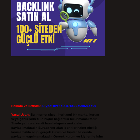
Reklam ve İletişim:
Skype: live:.cid.575569c608265c69
Yasal Uyarı:
Bu internet sitesi, herhangi bir marka, kurum
veya şahıs şirketi ile hiçbir bağlantısı bulunmamaktadır.
Sitede yalnızca kendi hazırladığımız makaleler
paylaşılmaktadır. Burada yer alan içerikler haber niteliği
taşımamakta olup, gerçek kurum ve kişiler hakkında
paylaşım yapılmamaktadır. Gerçek kurum ve kişiler ile isim