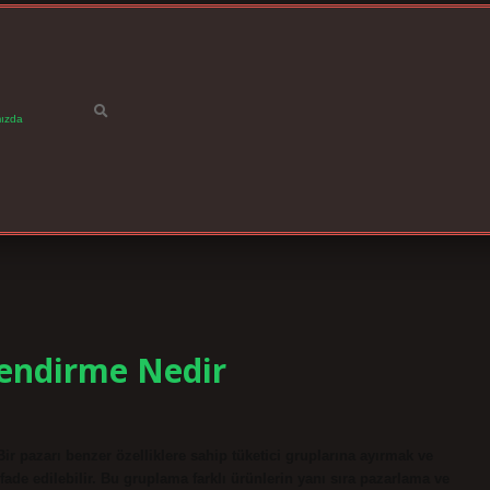
ızda
endirme Nedir
pazarı benzer özelliklere sahip tüketici gruplarına ayırmak ve
ade edilebilir. Bu gruplama farklı ürünlerin yanı sıra pazarlama ve