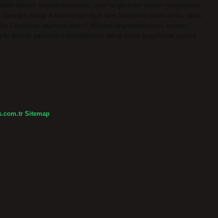
 Ürün tabanlı segmentasyonda, işler ve görevler beceri seviyelerine
. Örneğin, Grup A ürünleriyle ilgili tüm faaliyetler (satın alma, satış,
irilir. Customer segment nedir? Müşteri segmentasyonu, müşteri
ı gibi benzer pazarlama özelliklerine sahip insan gruplarına ayırma
s.com.tr
Sitemap