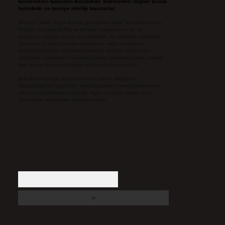
benzerlikleri tamamen tesadüfidir. Sitemizdeki bilgiler taslak
halindedir ve tavsiye niteliği taşımazlar.
Sitemiz, 5651 Sayılı Kanun gereğince Bilgi Teknolojileri ve
İletişim Kurumu (BTK) tarafından onaylanmış bir Yer
Sağlayıcı olarak hizmet vermektedir. Bu nedenle, sitedeki
içerikleri proaktif olarak denetleme veya araştırma
yükümlülüğümüz bulunmamaktadır. Ancak, üyelerimiz
yazdıkları içeriklerin sorumluluğunu taşımakta olup, siteye
üye olarak bu sorumluluğu kabul etmiş sayılırlar.
Hukuka ve yasal düzenlemelere aykırı olduğunu
düşündüğünüz içerikleri,
backlinkpanelicomtr@gmail.com
adresine bildirmeniz halinde, ilgili içerikler yasal süre
içerisinde sitemizden kaldırılacaktır.
Arama