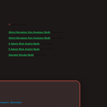
Son yorumlar
Ahiret Hayatının Son Aşaması Nedir
için
admin
Ahiret Hayatının Son Aşaması Nedir
için
Yıldırım
5 Adımlı Risk Analizi Nedir
için
admin
5 Adımlı Risk Analizi Nedir
için
Tuncay
Alacaklı Hesabı Nedir
için
admin
elegram: @karabul