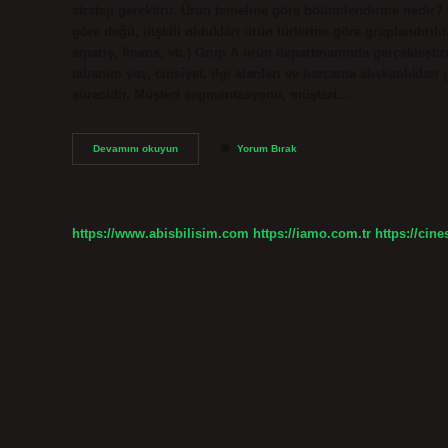
strateji gerektirir. Ürün temeline göre bölümlendirme nedir?
göre değil, ilişkili oldukları ürün türlerine göre gruplandırılır
sipariş, finans, vb.) Grup A ürün departmanında gerçekleşt
tabanını yaş, cinsiyet, ilgi alanları ve harcama alışkanlıklar
sürecidir. Müşteri segmentasyonu, müşteri…
Müşteriye
Devamını okuyun
Yorum Bırak
Göre
Bölümlendirme
Nedir
https://www.abisbilisim.com
https://iamo.com.tr
https://cine