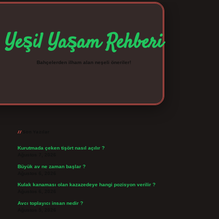
Yeşil Yaşam Rehberi
Bahçelerden ilham alan neşeli öneriler!
Sidebar
betexper giriş
betexpergir.net
Son Yazılar
Kurutmada çeken tişört nasıl açılır ?
Ağustos 7, 2026
Büyük av ne zaman başlar ?
Ağustos 6, 2026
Kulak kanaması olan kazazedeye hangi pozisyon verilir ?
Ağustos 6, 2026
Avcı toplayıcı insan nedir ?
Ağustos 5, 2026