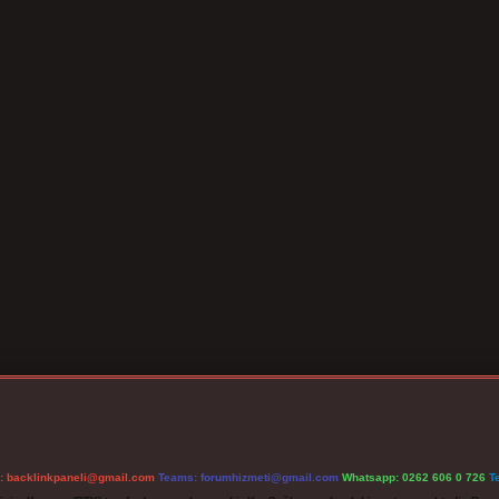
l:
backlinkpaneli@gmail.com
Teams:
forumhizmeti@gmail.com
Whatsapp: 0262 606 0 726
T