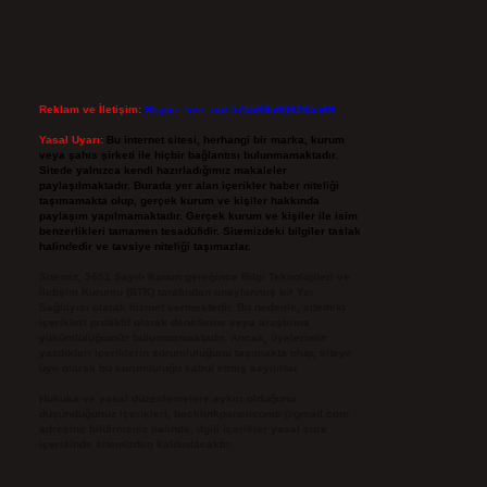
Reklam ve İletişim:
Skype: live:.cid.575569c608265c69
Yasal Uyarı:
Bu internet sitesi, herhangi bir marka, kurum
veya şahıs şirketi ile hiçbir bağlantısı bulunmamaktadır.
Sitede yalnızca kendi hazırladığımız makaleler
paylaşılmaktadır. Burada yer alan içerikler haber niteliği
taşımamakta olup, gerçek kurum ve kişiler hakkında
paylaşım yapılmamaktadır. Gerçek kurum ve kişiler ile isim
benzerlikleri tamamen tesadüfidir. Sitemizdeki bilgiler taslak
halindedir ve tavsiye niteliği taşımazlar.
Sitemiz, 5651 Sayılı Kanun gereğince Bilgi Teknolojileri ve
İletişim Kurumu (BTK) tarafından onaylanmış bir Yer
Sağlayıcı olarak hizmet vermektedir. Bu nedenle, sitedeki
içerikleri proaktif olarak denetleme veya araştırma
yükümlülüğümüz bulunmamaktadır. Ancak, üyelerimiz
yazdıkları içeriklerin sorumluluğunu taşımakta olup, siteye
üye olarak bu sorumluluğu kabul etmiş sayılırlar.
Hukuka ve yasal düzenlemelere aykırı olduğunu
düşündüğünüz içerikleri,
backlinkpanelicomtr@gmail.com
adresine bildirmeniz halinde, ilgili içerikler yasal süre
içerisinde sitemizden kaldırılacaktır.