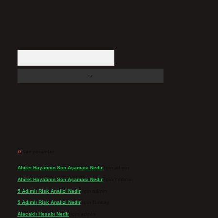
Arama
Son yorumlar
Ahiret Hayatının Son Aşaması Nedir
için
admin
Ahiret Hayatının Son Aşaması Nedir
için
Yıldırım
5 Adımlı Risk Analizi Nedir
için
admin
5 Adımlı Risk Analizi Nedir
için
Tuncay
Alacaklı Hesabı Nedir
için
admin