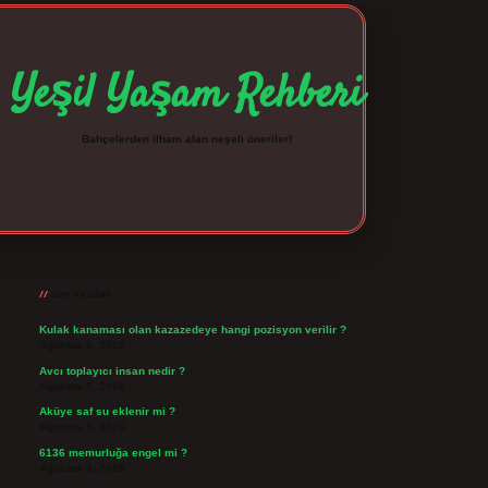
Yeşil Yaşam Rehberi
Bahçelerden ilham alan neşeli öneriler!
Sidebar
betexper giriş
betexpergir.net
Son Yazılar
Kulak kanaması olan kazazedeye hangi pozisyon verilir ?
Ağustos 6, 2026
Avcı toplayıcı insan nedir ?
Ağustos 5, 2026
Aküye saf su eklenir mi ?
Ağustos 3, 2026
6136 memurluğa engel mi ?
Ağustos 3, 2026