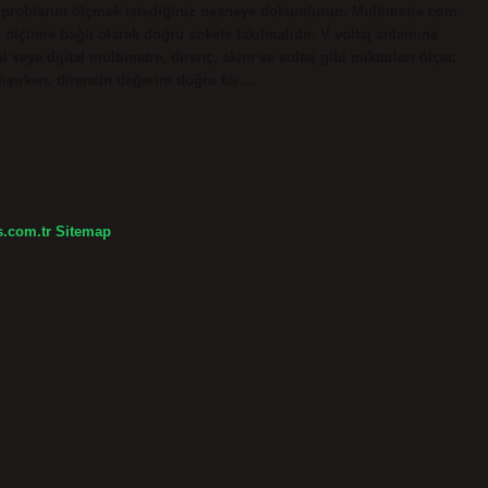
n problarını ölçmek istediğiniz nesneye dokundurun. Multimetre com
 ölçüme bağlı olarak doğru sokete takılmalıdır. V voltaj anlamına
al veya dijital multimetre, direnç, akım ve voltaj gibi miktarları ölçer.
lışırken, direncin değerini doğru bir…
s.com.tr
Sitemap