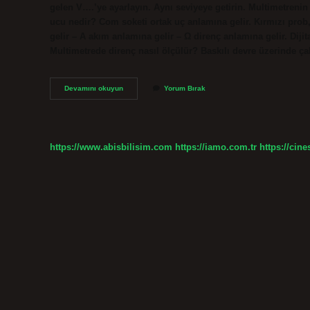
gelen V….’ye ayarlayın. Aynı seviyeye getirin. Multimetreni
ucu nedir? Com soketi ortak uç anlamına gelir. Kırmızı prob,
gelir – A akım anlamına gelir – ​​Ω direnç anlamına gelir. Dijit
Multimetrede direnç nasıl ölçülür? Baskılı devre üzerinde ça
Multimetre
Devamını okuyun
Yorum Bırak
Kırmızı
Kablo
Nereye
Takılır
https://www.abisbilisim.com
https://iamo.com.tr
https://cine