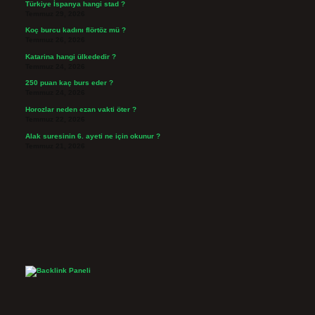
Türkiye İspanya hangi stad ?
Temmuz 29, 2026
Koç burcu kadını flörtöz mü ?
Temmuz 26, 2026
Katarina hangi ülkededir ?
Temmuz 24, 2026
250 puan kaç burs eder ?
Temmuz 24, 2026
Horozlar neden ezan vakti öter ?
Temmuz 22, 2026
Alak suresinin 6. ayeti ne için okunur ?
Temmuz 21, 2026