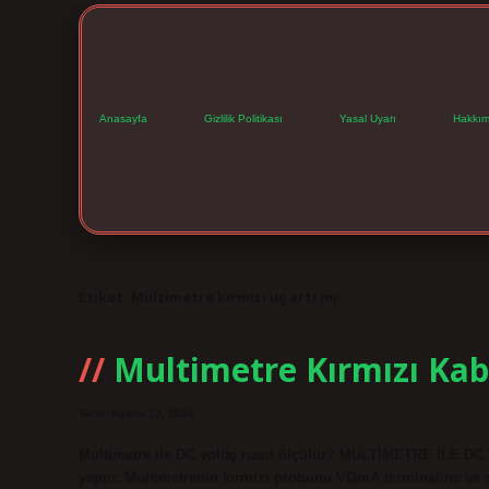
Anasayfa
Gizlilik Politikası
Yasal Uyarı
Hakkım
Etiket:
Multimetre kırmızı uç artı mı
Multimetre Kırmızı Kab
Tarih: Kasım 12, 2024
Multimetre ile DC voltaj nasıl ölçülür? MULTİMETRE İLE DC
yapın: Multimetrenin kırmızı probunu VΩmA terminaline ve s