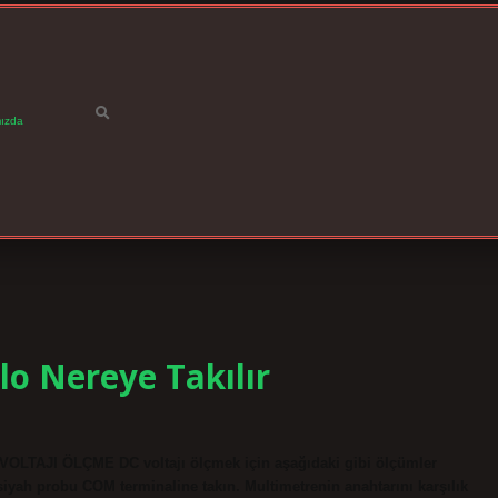
ızda
lo Nereye Takılır
 VOLTAJI ÖLÇME DC voltajı ölçmek için aşağıdaki gibi ölçümler
iyah probu COM terminaline takın. Multimetrenin anahtarını karşılık