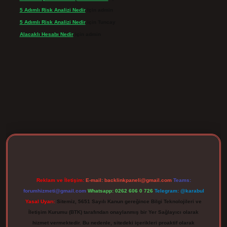
5 Adımlı Risk Analizi Nedir
için
admin
5 Adımlı Risk Analizi Nedir
için
Tuncay
Alacaklı Hesabı Nedir
için
admin
rgir.net
Reklam ve İletişim:
E-mail:
backlinkpaneli@gmail.com
Teams:
forumhizmeti@gmail.com
Whatsapp: 0262 606 0 726
Telegram: @karabul
Yasal Uyarı:
Sitemiz, 5651 Sayılı Kanun gereğince Bilgi Teknolojileri ve
İletişim Kurumu (BTK) tarafından onaylanmış bir Yer Sağlayıcı olarak
hizmet vermektedir. Bu nedenle, sitedeki içerikleri proaktif olarak