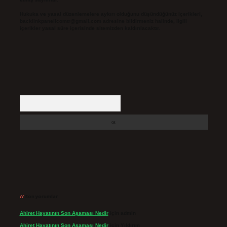
Hukuka ve yasal düzenlemelere aykırı olduğunu düşündüğünüz içerikleri,
backlinkpanelicomtr@gmail.com
adresine bildirmeniz halinde, ilgili
içerikler yasal süre içerisinde sitemizden kaldırılacaktır.
Arama
Son yorumlar
Ahiret Hayatının Son Aşaması Nedir
için
admin
Ahiret Hayatının Son Aşaması Nedir
için
Yıldırım