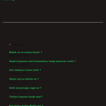
Sidebar
Son Yazılar
Büyük av ne zaman başlar ?
Ağustos 6, 2026
Kulak kanaması olan kazazedeye hangi pozisyon verilir ?
Ağustos 6, 2026
Avcı toplayıcı insan nedir ?
Ağustos 5, 2026
Aküye saf su eklenir mi ?
Ağustos 3, 2026
6136 memurluğa engel mi ?
Ağustos 3, 2026
Türkiye İspanya hangi stad ?
Temmuz 29, 2026
Koç burcu kadını flörtöz mü ?