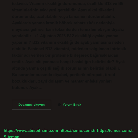
tedavisi: Vitamin eksikliği durumunda, özellikle B12 ve B6
vitaminlerinin takviyesi gereklidir. Aşırı alkol tüketimi
durumunda, azaltılabilir veya tamamen durdurulabilir.
Ayaklarda yanma kronik böbrek rahatsızlığı nedeniyle
meydana gelirse, kanı toksinlerden temizlemek için diyaliz
yapılabilir…•1 Ağustos 2023 B12 eksikliği ayakta yanma
yapar mı? B12 vitamini eksikliği de ayak yanmasına neden
olabilir. Besinsel B12 vitamini, mideden salgılanan intrinsik
faktör adı verilen bir proteinle birleşerek bağırsaklardan
emilir. Ayak altı yanması hangi hastalığın belirtisidir? Ayak
altında yanma çeşitli sağlık sorunlarının belirtisi olabilir.
Bu sorunlar arasında diyabet, periferik nöropati, tiroid
bozuklukları, zayıf dolaşım ve mantar enfeksiyonları
bulunur. Ayak…
Ayak
Devamını okuyun
Yorum Bırak
Altı
Yanması
Hangi
Vitamin
Eksikliği
https://www.abisbilisim.com
https://iamo.com.tr
https://cines.com.tr
Sitemap