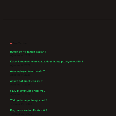
Sidebar
Son Yazılar
Büyük av ne zaman başlar ?
Ağustos 6, 2026
Kulak kanaması olan kazazedeye hangi pozisyon verilir ?
Ağustos 6, 2026
Avcı toplayıcı insan nedir ?
Ağustos 5, 2026
Aküye saf su eklenir mi ?
Ağustos 3, 2026
6136 memurluğa engel mi ?
Ağustos 3, 2026
Türkiye İspanya hangi stad ?
Temmuz 29, 2026
Koç burcu kadını flörtöz mü ?
Temmuz 26, 2026