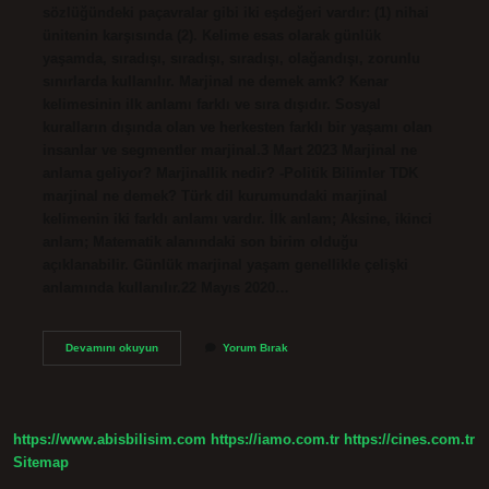
sözlüğündeki paçavralar gibi iki eşdeğeri vardır: (1) nihai
ünitenin karşısında (2). Kelime esas olarak günlük
yaşamda, sıradışı, sıradışı, sıradışı, olağandışı, zorunlu
sınırlarda kullanılır. Marjinal ne demek amk? Kenar
kelimesinin ilk anlamı farklı ve sıra dışıdır. Sosyal
kuralların dışında olan ve herkesten farklı bir yaşamı olan
insanlar ve segmentler marjinal.3 Mart 2023 Marjinal ne
anlama geliyor? Marjinallik nedir? -Politik Bilimler TDK
marjinal ne demek? Türk dil kurumundaki marjinal
kelimenin iki farklı anlamı vardır. İlk anlam; Aksine, ikinci
anlam; Matematik alanındaki son birim olduğu
açıklanabilir. Günlük marjinal yaşam genellikle çelişki
anlamında kullanılır.22 Mayıs 2020…
Marjinal
Devamını okuyun
Yorum Bırak
Kelimesi
Nereden
Gelir
https://www.abisbilisim.com
https://iamo.com.tr
https://cines.com.tr
Sitemap