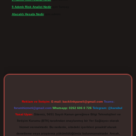
5 Adımlı Risk Analizi Nedir
için
Tuncay
Alacaklı Hesabı Nedir
için
admin
pergir.net
Reklam ve İletişim:
E-mail:
backlinkpaneli@gmail.com
Teams:
forumhizmeti@gmail.com
Whatsapp: 0262 606 0 726
Telegram: @karabul
Yasal Uyarı:
Sitemiz, 5651 Sayılı Kanun gereğince Bilgi Teknolojileri ve
İletişim Kurumu (BTK) tarafından onaylanmış bir Yer Sağlayıcı olarak
hizmet vermektedir. Bu nedenle, sitedeki içerikleri proaktif olarak
denetleme veya araştırma yükümlülüğümüz bulunmamaktadır. Ancak,