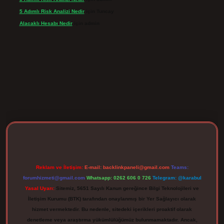
5 Adımlı Risk Analizi Nedir
için
Tuncay
Alacaklı Hesabı Nedir
için
admin
rgir.net
Reklam ve İletişim:
E-mail:
backlinkpaneli@gmail.com
Teams:
forumhizmeti@gmail.com
Whatsapp: 0262 606 0 726
Telegram: @karabul
Yasal Uyarı:
Sitemiz, 5651 Sayılı Kanun gereğince Bilgi Teknolojileri ve
İletişim Kurumu (BTK) tarafından onaylanmış bir Yer Sağlayıcı olarak
hizmet vermektedir. Bu nedenle, sitedeki içerikleri proaktif olarak
denetleme veya araştırma yükümlülüğümüz bulunmamaktadır. Ancak,