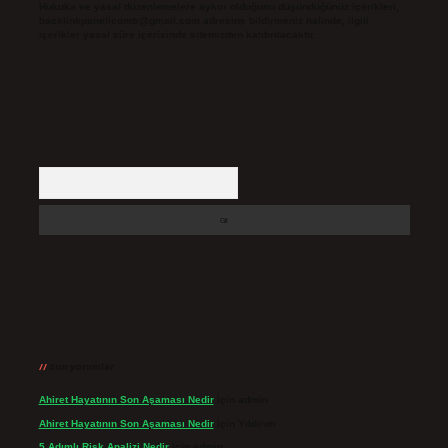
Hukuka ve yasal düzenlemelere aykırı olduğunu düşündüğünüz içerikleri,
backlinkpanelicomtr@gmail.com
adresine bildirmeniz halinde, ilgili
içerikler yasal süre içerisinde sitemizden kaldırılacaktır.
Arama
Son yorumlar
Ahiret Hayatının Son Aşaması Nedir
için
admin
Ahiret Hayatının Son Aşaması Nedir
için
Yıldırım
5 Adımlı Risk Analizi Nedir
için
admin