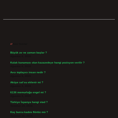
Sidebar
Son Yazılar
Büyük av ne zaman başlar ?
Ağustos 6, 2026
Kulak kanaması olan kazazedeye hangi pozisyon verilir ?
Ağustos 6, 2026
Avcı toplayıcı insan nedir ?
Ağustos 5, 2026
Aküye saf su eklenir mi ?
Ağustos 3, 2026
6136 memurluğa engel mi ?
Ağustos 3, 2026
Türkiye İspanya hangi stad ?
Temmuz 29, 2026
Koç burcu kadını flörtöz mü ?
Temmuz 26, 2026