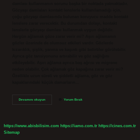
damlası kullanmanın sorunu başka bir noktada yatmaktadır.
Gözyaşı damlaları kontakt lenslerle kullanılamadığı için,
çoğu gözyaşı damlasında bulunan koruyucu madde kontakt
lenslere zarar verecektir. Bu durumdan dolayı, kontakt
lenslerle gözyaşı damlası kullanmak uygun değildir.
Hergün ağlamak göze zarar verir mi? Aşırı ağlamanın
gözler üzerinde de olumsuz etkileri vardır. Gözlerde
kızarıklık, şişlik, yanma ve kaşıntı gibi belirtiler görülebilir.
Ayrıca göz tansiyonunu artırabilir ve göz sağlığını
etkileyebilir. Aşırı ağlama ayrıca baş ağrısı ve migrene
neden olabilir. Çok ağlamak göz kapağına zarar verir mi?
Özellikle uzun süreli ve şiddetli ağlama, göz ve göz
kapaklarındaki küçük damarların…
Ağlamak
Devamını okuyun
Yorum Bırak
Lense
Zarar
Verir
Mi
https://www.abisbilisim.com
https://iamo.com.tr
https://cines.com.tr
Sitemap