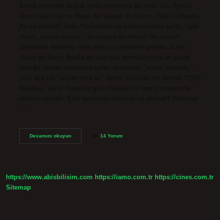
Aralık ayındaki soğuk hava nedeniyle bu ismi alır. Ayrıca
Uzun Gece Ayı ve Meşe Ayı olarak da bilinir. Eski Türkçede
Ay ne demek? Eski Türkçedeki āy kelimesinden gelir; “gök
cismi, zaman birimi”. Dolunaya ne denir? Bu zaman
diliminde dolunay veya yeni ay meydana gelirse, buna
süper ay denir. Başka bir deyişle, ayın dünyaya en yakın
olduğu zaman meydana gelen dolunaya “süper dolunay”,
yeni aya ise “süper yeni ay” denir. Dolunay ne demek TDK?
Dolunay, Ay’ın Güneş’e göre Dünya’nın tam zıt tarafında
olduğu evredir. Eski turkcede dolunay ne demek? Dolunay
–…
Eski
Devamını okuyun
14 Yorum
Türkçede
Dolunay
Ne
Demek
https://www.abisbilisim.com
https://iamo.com.tr
https://cines.com.tr
Sitemap