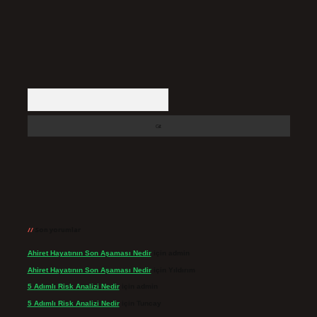
Arama
Son yorumlar
Ahiret Hayatının Son Aşaması Nedir
için
admin
Ahiret Hayatının Son Aşaması Nedir
için
Yıldırım
5 Adımlı Risk Analizi Nedir
için
admin
5 Adımlı Risk Analizi Nedir
için
Tuncay