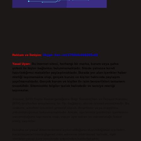
Reklam ve İletişim:
Skype: live:.cid.575569c608265c69
Yasal Uyarı:
Bu internet sitesi, herhangi bir marka, kurum veya şahıs
şirketi ile hiçbir bağlantısı bulunmamaktadır. Sitede yalnızca kendi
hazırladığımız makaleler paylaşılmaktadır. Burada yer alan içerikler haber
niteliği taşımamakta olup, gerçek kurum ve kişiler hakkında paylaşım
yapılmamaktadır. Gerçek kurum ve kişiler ile isim benzerlikleri tamamen
tesadüfidir. Sitemizdeki bilgiler taslak halindedir ve tavsiye niteliği
taşımazlar.
Sitemiz, 5651 Sayılı Kanun gereğince Bilgi Teknolojileri ve İletişim Kurumu
(BTK) tarafından onaylanmış bir Yer Sağlayıcı olarak hizmet vermektedir. Bu
nedenle, sitedeki içerikleri proaktif olarak denetleme veya araştırma
yükümlülüğümüz bulunmamaktadır. Ancak, üyelerimiz yazdıkları içeriklerin
sorumluluğunu taşımakta olup, siteye üye olarak bu sorumluluğu kabul
etmiş sayılırlar.
Hukuka ve yasal düzenlemelere aykırı olduğunu düşündüğünüz içerikleri,
backlinkpanelicomtr@gmail.com
adresine bildirmeniz halinde, ilgili
içerikler yasal süre içerisinde sitemizden kaldırılacaktır.