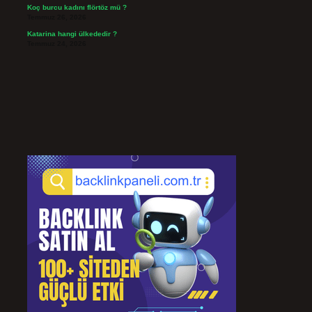
Koç burcu kadını flörtöz mü ?
Temmuz 26, 2026
Katarina hangi ülkededir ?
Temmuz 24, 2026