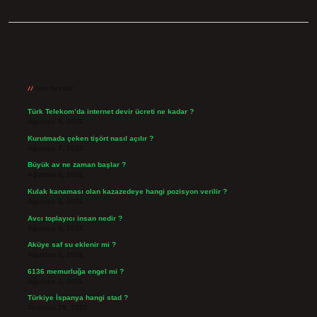
Sidebar
Son Yazılar
Türk Telekom’da internet devir ücreti ne kadar ?
Ağustos 8, 2026
Kurutmada çeken tişört nasıl açılır ?
Ağustos 7, 2026
Büyük av ne zaman başlar ?
Ağustos 6, 2026
Kulak kanaması olan kazazedeye hangi pozisyon verilir ?
Ağustos 6, 2026
Avcı toplayıcı insan nedir ?
Ağustos 5, 2026
Aküye saf su eklenir mi ?
Ağustos 3, 2026
6136 memurluğa engel mi ?
Ağustos 3, 2026
Türkiye İspanya hangi stad ?
Temmuz 29, 2026