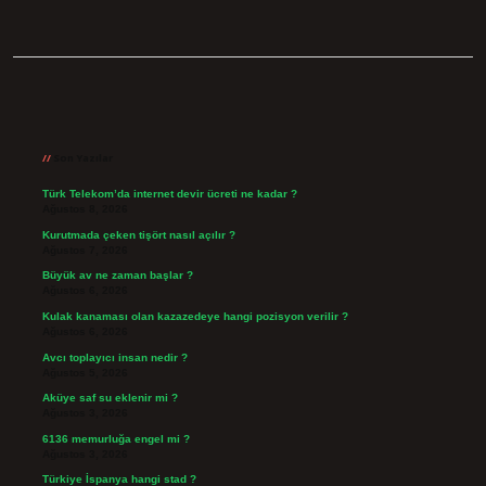
Sidebar
Son Yazılar
Türk Telekom’da internet devir ücreti ne kadar ?
Ağustos 8, 2026
Kurutmada çeken tişört nasıl açılır ?
Ağustos 7, 2026
Büyük av ne zaman başlar ?
Ağustos 6, 2026
Kulak kanaması olan kazazedeye hangi pozisyon verilir ?
Ağustos 6, 2026
Avcı toplayıcı insan nedir ?
Ağustos 5, 2026
Aküye saf su eklenir mi ?
Ağustos 3, 2026
6136 memurluğa engel mi ?
Ağustos 3, 2026
Türkiye İspanya hangi stad ?