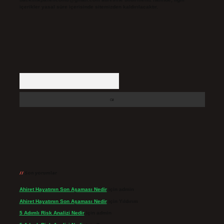
içerikler yasal süre içerisinde sitemizden kaldırılacaktır.
Arama
Son yorumlar
Ahiret Hayatının Son Aşaması Nedir
için
admin
Ahiret Hayatının Son Aşaması Nedir
için
Yıldırım
5 Adımlı Risk Analizi Nedir
için
admin