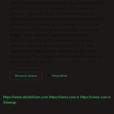
Didim, Türkiye’nin en önemli turizm merkezlerinden biridir.
Aydın merkezine 123 km uzaklıktadır. 1991 yılında ilçe
olmuştur. Doğusunda Muğla il sınırı ve Akbük Körfezi,
batısında ve güneyinde Ege Denizi, kuzeyinde Bafa Gölü ve
Menderes Nehri ile çevrili bir yarımadadır. Didim’e hangi
şehirler yakın? 1991 yılında ilçe olan Didim, doğusunda
Muğla il sınırı, batısında ve güneyinde Ege Denizi,
kuzeyinde Bafa Gölü ve Menderes Nehri ile çevrili bir
yarımada şeklinde olup, yaklaşık 402 km2’lik bir alanı
kaplamaktadır. Aydın sınırları içerisinde yer alan Didim,
Kuşadası’na 70 km, Bodrum’a 110 km uzaklıkta önemli bir
turizm merkezidir. Aydın…
Aydın
Devamını okuyun
Yorum Bırak
Didim
Nereye
Yakın
https://www.abisbilisim.com
https://iamo.com.tr
https://cines.com.tr
Sitemap