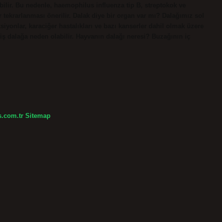
ilir. Bu nedenle, haemophilus influenza tip B, streptokok ve
 tekrarlanması önerilir. Dalak diye bir organ var mı? Dalağımız sol
iyonlar, karaciğer hastalıkları ve bazı kanserler dahil olmak üzere
ş dalağa neden olabilir. Hayvanın dalağı neresi? Buzağının iç
s.com.tr
Sitemap