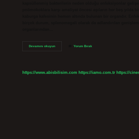
kapsüllenmiş bakterilerin neden olduğu enfeksiyonlar gelişeb
pnömokoklara karşı ameliyat öncesi aşıların her beş yılda bir
kaburga kafesinin hemen altında bulunan bir organdır. Enfeks
birçok durum, splenomegali olarak da adlandırılan genişlemi
organlarından…
At
Devamını okuyun
Yorum Bırak
Dalağı
Var
Mı
https://www.abisbilisim.com
https://iamo.com.tr
https://cine