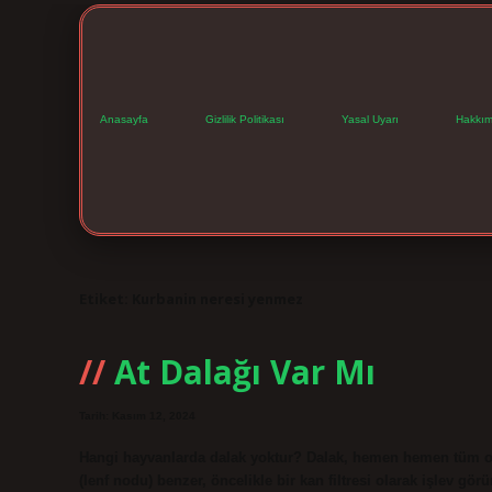
Anasayfa
Gizlilik Politikası
Yasal Uyarı
Hakkım
Etiket:
Kurbanin neresi yenmez
At Dalağı Var Mı
Tarih: Kasım 12, 2024
Hangi hayvanlarda dalak yoktur? Dalak, hemen hemen tüm om
(lenf nodu) benzer, öncelikle bir kan filtresi olarak işlev görü