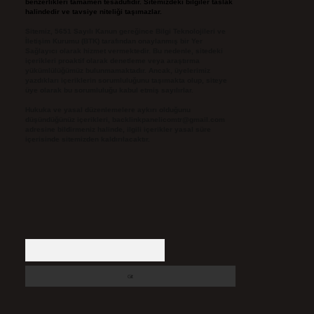
benzerlikleri tamamen tesadüfidir. Sitemizdeki bilgiler taslak
halindedir ve tavsiye niteliği taşımazlar.
Sitemiz, 5651 Sayılı Kanun gereğince Bilgi Teknolojileri ve
İletişim Kurumu (BTK) tarafından onaylanmış bir Yer
Sağlayıcı olarak hizmet vermektedir. Bu nedenle, sitedeki
içerikleri proaktif olarak denetleme veya araştırma
yükümlülüğümüz bulunmamaktadır. Ancak, üyelerimiz
yazdıkları içeriklerin sorumluluğunu taşımakta olup, siteye
üye olarak bu sorumluluğu kabul etmiş sayılırlar.
Hukuka ve yasal düzenlemelere aykırı olduğunu
düşündüğünüz içerikleri,
backlinkpanelicomtr@gmail.com
adresine bildirmeniz halinde, ilgili içerikler yasal süre
içerisinde sitemizden kaldırılacaktır.
Arama