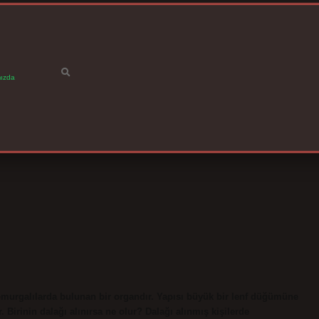
ızda
urgalılarda bulunan bir organdır. Yapısı büyük bir lenf düğümüne
r. Birinin dalağı alınırsa ne olur? Dalağı alınmış kişilerde