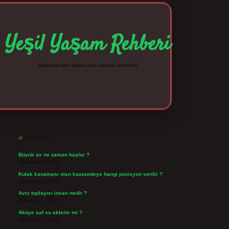
Yeşil Yaşam Rehberi
Bahçelerden ilham alan neşeli öneriler!
Sidebar
betexper giriş
betexpergir.net
Son Yazılar
Büyük av ne zaman başlar ?
Ağustos 6, 2026
Kulak kanaması olan kazazedeye hangi pozisyon verilir ?
Ağustos 6, 2026
Avcı toplayıcı insan nedir ?
Ağustos 5, 2026
Aküye saf su eklenir mi ?
Ağustos 3, 2026