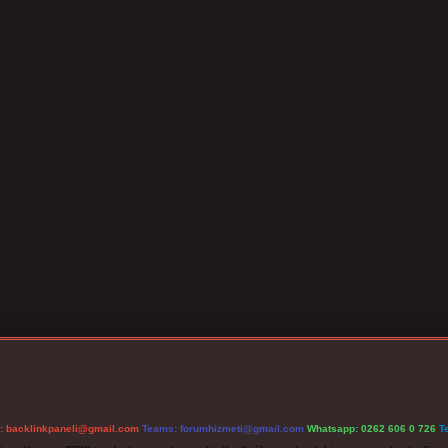
l:
backlinkpaneli@gmail.com
Teams:
forumhizmeti@gmail.com
Whatsapp: 0262 606 0 726
T