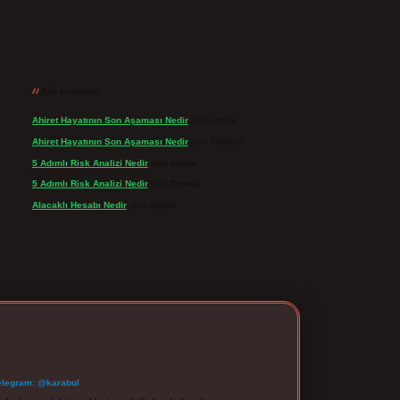
Son yorumlar
Ahiret Hayatının Son Aşaması Nedir
için
admin
Ahiret Hayatının Son Aşaması Nedir
için
Yıldırım
5 Adımlı Risk Analizi Nedir
için
admin
5 Adımlı Risk Analizi Nedir
için
Tuncay
Alacaklı Hesabı Nedir
için
admin
elegram: @karabul