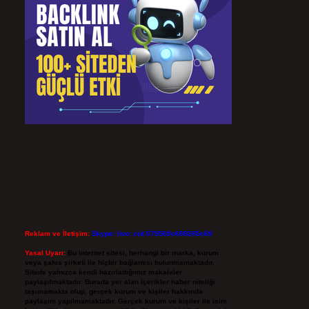
Reklam ve İletişim:
Skype: live:.cid.575569c608265c69
Yasal Uyarı:
Bu internet sitesi, herhangi bir marka, kurum
veya şahıs şirketi ile hiçbir bağlantısı bulunmamaktadır.
Sitede yalnızca kendi hazırladığımız makaleler
paylaşılmaktadır. Burada yer alan içerikler haber niteliği
taşımamakta olup, gerçek kurum ve kişiler hakkında
paylaşım yapılmamaktadır. Gerçek kurum ve kişiler ile isim