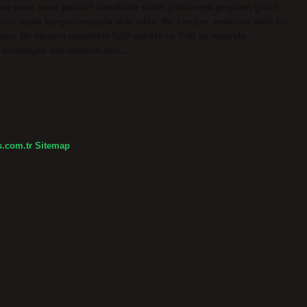
sıvısı nasıl yapılır? Genellikle etilen glikol veya propilen glikol
izin suyla karıştırılmasıyla elde edilir. Bu karışım, motorun etkili bir
anır. Bu karışım genellikle %50 antifriz ve %50 su oranıyla
r sıcaklığını düzenlemek için…
s.com.tr
Sitemap