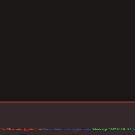
l:
backlinkpaneli@gmail.com
Teams:
forumhizmeti@gmail.com
Whatsapp: 0262 606 0 726
T