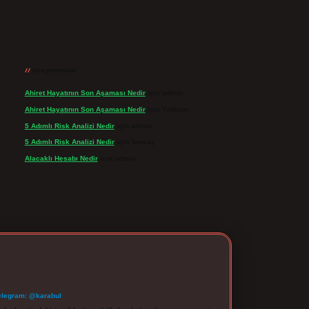
Son yorumlar
Ahiret Hayatının Son Aşaması Nedir
için
admin
Ahiret Hayatının Son Aşaması Nedir
için
Yıldırım
5 Adımlı Risk Analizi Nedir
için
admin
5 Adımlı Risk Analizi Nedir
için
Tuncay
Alacaklı Hesabı Nedir
için
admin
elegram: @karabul