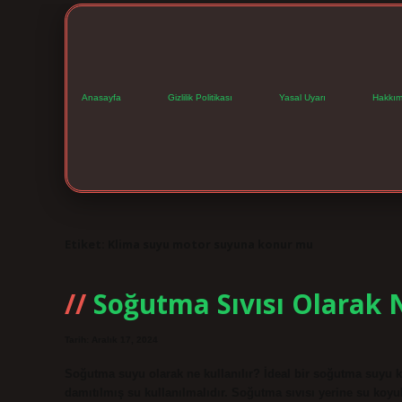
Anasayfa
Gizlilik Politikası
Yasal Uyarı
Hakkım
Etiket:
Klima suyu motor suyuna konur mu
Soğutma Sıvısı Olarak N
Tarih: Aralık 17, 2024
Soğutma suyu olarak ne kullanılır? İdeal bir soğutma suyu 
damıtılmış su kullanılmalıdır. Soğutma sıvısı yerine su koy