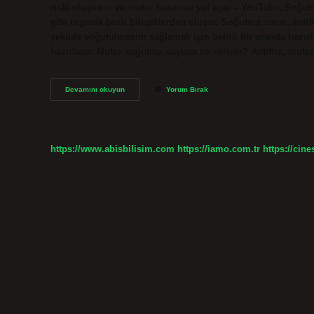
riski oluşturur ve motor hasarına yol açar – YouTube. Soğutma 
gibi organik bazlı bileşiklerden oluşur. Soğutma sıvısı, antifr
şekilde soğutulmasını sağlamak için belirli bir oranda hazırl
hazırlanır. Motor soğutma suyuna ne eklenir? Antifriz, moto
Soğutma
Devamını okuyun
Yorum Bırak
Sıvısı
Olarak
Ne
Kullanılır
https://www.abisbilisim.com
https://iamo.com.tr
https://cine