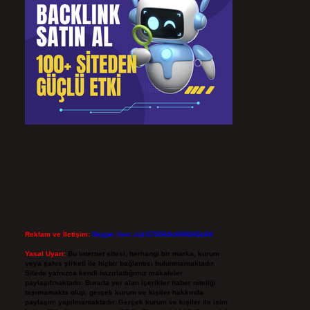
Reklam ve İletişim:
Skype: live:.cid.575569c608265c69
Yasal Uyarı:
Bu internet sitesi, herhangi bir marka, kurum
veya şahıs şirketi ile hiçbir bağlantısı bulunmamaktadır.
Sitede yalnızca kendi hazırladığımız makaleler
paylaşılmaktadır. Burada yer alan içerikler haber niteliği
taşımamakta olup, gerçek kurum ve kişiler hakkında
paylaşım yapılmamaktadır. Gerçek kurum ve kişiler ile isim