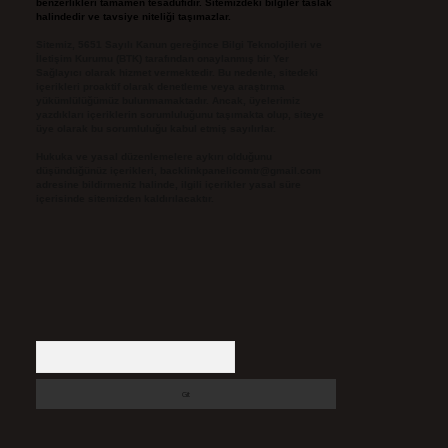
benzerlikleri tamamen tesadüfidir. Sitemizdeki bilgiler taslak
halindedir ve tavsiye niteliği taşımazlar.
Sitemiz, 5651 Sayılı Kanun gereğince Bilgi Teknolojileri ve
İletişim Kurumu (BTK) tarafından onaylanmış bir Yer
Sağlayıcı olarak hizmet vermektedir. Bu nedenle, sitedeki
içerikleri proaktif olarak denetleme veya araştırma
yükümlülüğümüz bulunmamaktadır. Ancak, üyelerimiz
yazdıkları içeriklerin sorumluluğunu taşımakta olup, siteye
üye olarak bu sorumluluğu kabul etmiş sayılırlar.
Hukuka ve yasal düzenlemelere aykırı olduğunu
düşündüğünüz içerikleri,
backlinkpanelicomtr@gmail.com
adresine bildirmeniz halinde, ilgili içerikler yasal süre
içerisinde sitemizden kaldırılacaktır.
Arama