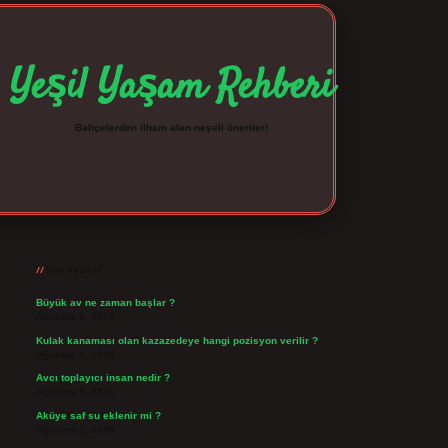
Yeşil Yaşam Rehberi
Bahçelerden ilham alan neşeli öneriler!
Sidebar
betexper giriş
betexpergir.net
Son Yazılar
Büyük av ne zaman başlar ?
Ağustos 6, 2026
Kulak kanaması olan kazazedeye hangi pozisyon verilir ?
Ağustos 6, 2026
Avcı toplayıcı insan nedir ?
Ağustos 5, 2026
Aküye saf su eklenir mi ?
Ağustos 3, 2026