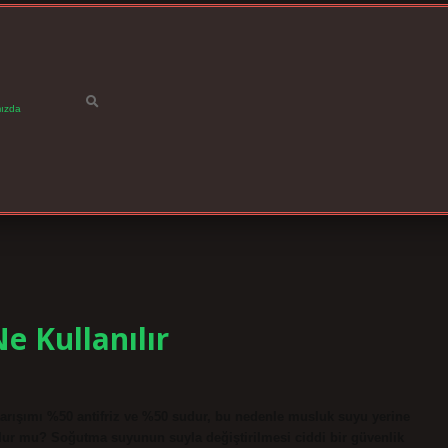
ızda
e Kullanılır
karışımı %50 antifriz ve %50 sudur, bu nedenle musluk suyu yerine
ulur mu? Soğutma suyunun suyla değiştirilmesi ciddi bir güvenlik