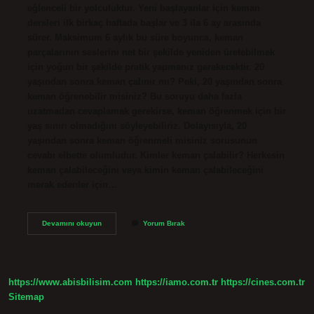
eğlenceli bir yolculuktur. Yeni başlayanlar için keman
dersleri ilk birkaç haftada başlar ve 3 ila 6 ay arasında
sürer. Maksimum 6 aylık bu süre boyunca, keman
parçalarının seslerini net bir şekilde yeniden üretebilmek
için yoğun bir şekilde pratik yapmanız gerekecektir. 20
yaşından sonra keman çalınır mı? Peki, 20 yaşından sonra
keman öğrenebilir misiniz? Bu soruyu daha fazla
uzatmadan cevaplamak gerekirse, keman öğrenmek için bir
yaş sınırı olmadığını söyleyebiliriz. Dolayısıyla, 20
yaşından sonra keman öğrenmeli misiniz sorusunun
cevabı elbette olumludur. Kimler keman çalabilir? Herkesin
keman çalabileceğini veya kimin keman çalabileceğini
merak edenler için…
Uzun
Devamını okuyun
Yorum Bırak
Tırnak
Ile
Keman
Çalınır
Mı
https://www.abisbilisim.com
https://iamo.com.tr
https://cines.com.tr
Sitemap