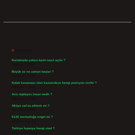
Sidebar
Son Yazılar
Kurutmada çeken tişört nasıl açılır ?
Ağustos 7, 2026
Büyük av ne zaman başlar ?
Ağustos 6, 2026
Kulak kanaması olan kazazedeye hangi pozisyon verilir ?
Ağustos 6, 2026
Avcı toplayıcı insan nedir ?
Ağustos 5, 2026
Aküye saf su eklenir mi ?
Ağustos 3, 2026
6136 memurluğa engel mi ?
Ağustos 3, 2026
Türkiye İspanya hangi stad ?
Temmuz 29, 2026