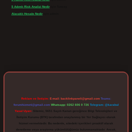
5 Adımlı Risk Analizi Nedir
için
Tuncay
Alacaklı Hesabı Nedir
için
admin
rgir.net
Reklam ve İletişim:
E-mail:
backlinkpaneli@gmail.com
Teams:
forumhizmeti@gmail.com
Whatsapp: 0262 606 0 726
Telegram: @karabul
Yasal Uyarı:
Sitemiz, 5651 Sayılı Kanun gereğince Bilgi Teknolojileri ve
İletişim Kurumu (BTK) tarafından onaylanmış bir Yer Sağlayıcı olarak
hizmet vermektedir. Bu nedenle, sitedeki içerikleri proaktif olarak
denetleme veya araştırma yükümlülüğümüz bulunmamaktadır. Ancak,