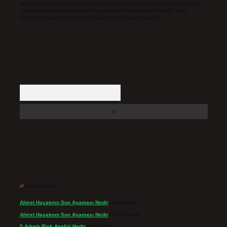
Hukuka ve yasal düzenlemelere aykırı olduğunu düşündüğünüz içerikleri,
backlinkpanelicomtr@gmail.com
adresine bildirmeniz halinde, ilgili
içerikler yasal süre içerisinde sitemizden kaldırılacaktır.
Arama
Son yorumlar
Ahiret Hayatının Son Aşaması Nedir
için
admin
Ahiret Hayatının Son Aşaması Nedir
için
Yıldırım
5 Adımlı Risk Analizi Nedir
için
admin