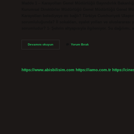
Madde 1 – Karayolları Genel Müdürlüğü Bayındırlık Bakanlığı
Kurumsal Direktörler Müdürlüğü Genel Müdürlüğü Genel M
Karayolları belediyeye mi bağlı? Türkiye Cumhuriyeti Ulaştırm
sorumluluğunda? İl sokakları, eyalet yolları ve uluslararası 
sorumludur? 1- Şehrin altyapısıyla ilgileniyor. Su dağılımı, 
Devlet
Devamını okuyun
Yorum Bırak
Yolu
Kimin
Sorumluluğunda
https://www.abisbilisim.com
https://iamo.com.tr
https://cine