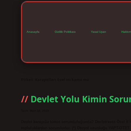
Anasayfa
Gizlilik Politikası
Yasal Uyarı
Hakkım
Etiket:
Karayolları özel mi kamu mu
Devlet Yolu Kimin Sor
Tarih: Mart 30, 2025
Devlet karayolu kimin sorumluluğunda? Dorfstrasse Özel İl İd
topluluklardan sorumludur. (*) Otoyol uzunluğu YAPT-OTET trans