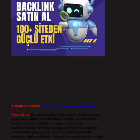
Reklam ve İletişim:
Skype: live:.cid.575569c608265c69
Yasal Uyarı:
Bu internet sitesi, herhangi bir marka, kurum
veya şahıs şirketi ile hiçbir bağlantısı bulunmamaktadır.
Sitede yalnızca kendi hazırladığımız makaleler
paylaşılmaktadır. Burada yer alan içerikler haber niteliği
taşımamakta olup, gerçek kurum ve kişiler hakkında
paylaşım yapılmamaktadır. Gerçek kurum ve kişiler ile isim