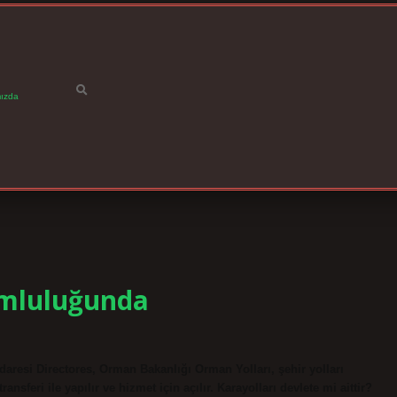
ızda
umluluğunda
aresi Directores, Orman Bakanlığı Orman Yolları, şehir yolları
feri ile yapılır ve hizmet için açılır. Karayolları devlete mi aittir?