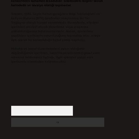
benzerlikleri tamamen tesadüfidir. Sitemizdeki bilgiler taslak
halindedir ve tavsiye niteliği taşımazlar.
Sitemiz, 5651 Sayılı Kanun gereğince Bilgi Teknolojileri ve
İletişim Kurumu (BTK) tarafından onaylanmış bir Yer
Sağlayıcı olarak hizmet vermektedir. Bu nedenle, sitedeki
içerikleri proaktif olarak denetleme veya araştırma
yükümlülüğümüz bulunmamaktadır. Ancak, üyelerimiz
yazdıkları içeriklerin sorumluluğunu taşımakta olup, siteye
üye olarak bu sorumluluğu kabul etmiş sayılırlar.
Hukuka ve yasal düzenlemelere aykırı olduğunu
düşündüğünüz içerikleri,
backlinkpanelicomtr@gmail.com
adresine bildirmeniz halinde, ilgili içerikler yasal süre
içerisinde sitemizden kaldırılacaktır.
Arama