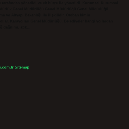
 tarafından yönetildi ve ek bütçe ile yönetildi. Kurumsal Kurumsal
üdürlük Genel Müdürlüğü Genel Müdürlüğü Genel Müdürlüğü
a ve Altyapı Bakanlığı ile ilişkilidir. Otoban kimin
yollar. Karayolları Genel Müdürlüğü. Belediyeler hangi yollardan
ağ dağılımı, atık…
s.com.tr
Sitemap