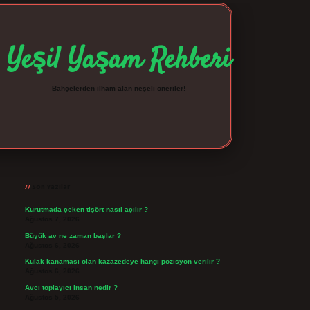
Yeşil Yaşam Rehberi
Bahçelerden ilham alan neşeli öneriler!
Sidebar
betexper giriş
betexpergir.net
Son Yazılar
Kurutmada çeken tişört nasıl açılır ?
Ağustos 7, 2026
Büyük av ne zaman başlar ?
Ağustos 6, 2026
Kulak kanaması olan kazazedeye hangi pozisyon verilir ?
Ağustos 6, 2026
Avcı toplayıcı insan nedir ?
Ağustos 5, 2026