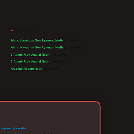
Son yorumlar
Ahiret Hayatının Son Aşaması Nedir
için
admin
Ahiret Hayatının Son Aşaması Nedir
için
Yıldırım
5 Adımlı Risk Analizi Nedir
için
admin
5 Adımlı Risk Analizi Nedir
için
Tuncay
Alacaklı Hesabı Nedir
için
admin
elegram: @karabul