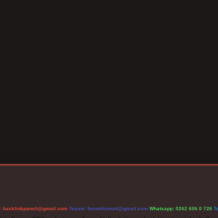
l:
backlinkpaneli@gmail.com
Teams:
forumhizmeti@gmail.com
Whatsapp: 0262 606 0 726
T