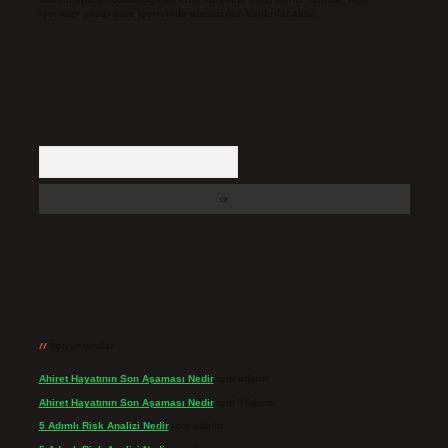
içerikler yasal süre içerisinde sitemizden kaldırılacaktır.
Arama
Son yorumlar
Ahiret Hayatının Son Aşaması Nedir
için
admin
Ahiret Hayatının Son Aşaması Nedir
için
Yıldırım
5 Adımlı Risk Analizi Nedir
için
admin