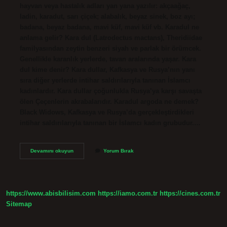
hayvan veya hastalık adları yan yana yazılır: akçaağaç,
ladin, karadut, sarı çiçek; alabalık, beyaz sinek, boz ayı;
badana, beyaz badana, mavi küf, mavi küf vb. Karadul ne
anlama gelir? Kara dul (Latrodectus mactans), Theridiidae
familyasından zeytin benzeri siyah ve parlak bir örümcek.
Genellikle karanlık yerlerde, tavan aralarında yaşar. Kara
dul kime denir? Kara dullar, Kafkasya ve Rusya’nın yanı
sıra diğer yerlerde intihar saldırılarıyla tanınan İslamcı
kadınlardır. Kara dullar çoğunlukla Rusya’ya karşı savaşta
ölen Çeçenlerin akrabalarıdır. Karadul argoda ne demek?
Black Widows, Kafkasya ve Rusya’da gerçekleştirdikleri
intihar saldırılarıyla tanınan bir İslamcı kadın grubudur.…
Kara
Devamını okuyun
Yorum Bırak
Dul
Nasıl
Yazılır
https://www.abisbilisim.com
https://iamo.com.tr
https://cines.com.tr
Sitemap