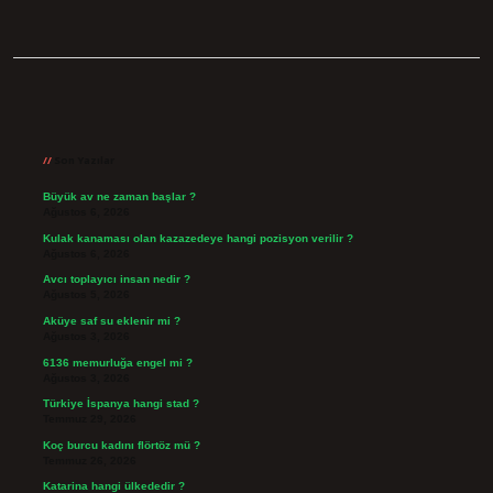
Sidebar
Son Yazılar
Büyük av ne zaman başlar ?
Ağustos 6, 2026
Kulak kanaması olan kazazedeye hangi pozisyon verilir ?
Ağustos 6, 2026
Avcı toplayıcı insan nedir ?
Ağustos 5, 2026
Aküye saf su eklenir mi ?
Ağustos 3, 2026
6136 memurluğa engel mi ?
Ağustos 3, 2026
Türkiye İspanya hangi stad ?
Temmuz 29, 2026
Koç burcu kadını flörtöz mü ?
Temmuz 26, 2026
Katarina hangi ülkededir ?