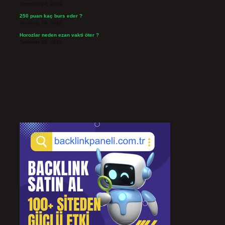
Temmuz 24, 2026
250 puan kaç burs eder ?
Temmuz 24, 2026
Horozlar neden ezan vakti öter ?
Temmuz 22, 2026