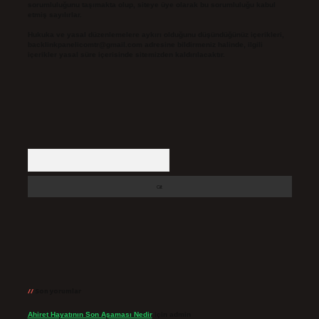
sorumluluğunu taşımakta olup, siteye üye olarak bu sorumluluğu kabul
etmiş sayılırlar.
Hukuka ve yasal düzenlemelere aykırı olduğunu düşündüğünüz içerikleri,
backlinkpanelicomtr@gmail.com
adresine bildirmeniz halinde, ilgili
içerikler yasal süre içerisinde sitemizden kaldırılacaktır.
Arama
Son yorumlar
Ahiret Hayatının Son Aşaması Nedir
için
admin