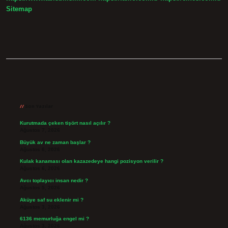
Sitemap
Sidebar
Son Yazılar
Kurutmada çeken tişört nasıl açılır ?
Ağustos 7, 2026
Büyük av ne zaman başlar ?
Ağustos 6, 2026
Kulak kanaması olan kazazedeye hangi pozisyon verilir ?
Ağustos 6, 2026
Avcı toplayıcı insan nedir ?
Ağustos 5, 2026
Aküye saf su eklenir mi ?
Ağustos 3, 2026
6136 memurluğa engel mi ?
Ağustos 3, 2026