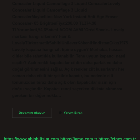
Concealer Liquid Camouflage 3 Liquid ConcealerLovely
Concealer Liquid Camouflage 3 Liquid
ConcealerMaybelline New York Instant Anti Age Eraser
Concealer- 05 BrightenFiyat290,00 TL374,90
TLYorumlar4,54,6SatıcıLAGOM AVML’OréalShade– Lovely
markası hangi ülkenin? Fair &
LovelyTürkozmetikSahibiUnileverKökeniHindistanÇıkış1975
Lovely kapatıcı hangi cilt tipine uygun? Merhaba, hassas
ciltler bile rahatlıkla kullanabilir. Tene uygun kapatıcı nasıl
seçilir? Açık renkli kapatıcılar cildin daha parlak ve daha
doğal görünmesini sağlar. Açık renkler cilt kusurlarını her
zaman daha etkili bir şekilde kapatır, bu nedenle cilt
tonunuzdan biraz daha açık olan kapatıcılar sizin için
doğru seçimdir. Kapatıcı rengi seçerken dikkate alınması
gereken bir diğer nokta…
Lovely
Devamını okuyun
Yorum Bırak
Kapatıcı
Nerede
Satılıyor
https://www.abisbilisim.com
https://iamo.com.tr
https://cines.com.tr