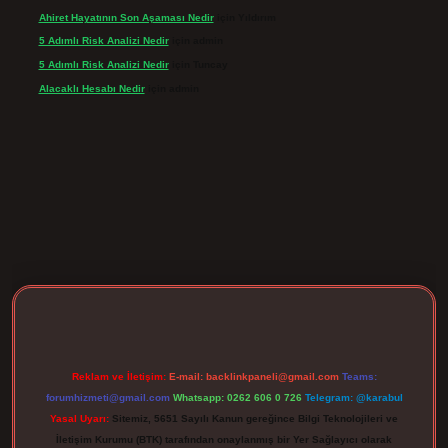
Ahiret Hayatının Son Aşaması Nedir
için
Yıldırım
5 Adımlı Risk Analizi Nedir
için
admin
5 Adımlı Risk Analizi Nedir
için
Tuncay
Alacaklı Hesabı Nedir
için
admin
gir.net
Reklam ve İletişim:
E-mail:
backlinkpaneli@gmail.com
Teams:
forumhizmeti@gmail.com
Whatsapp: 0262 606 0 726
Telegram: @karabul
Yasal Uyarı:
Sitemiz, 5651 Sayılı Kanun gereğince Bilgi Teknolojileri ve
İletişim Kurumu (BTK) tarafından onaylanmış bir Yer Sağlayıcı olarak