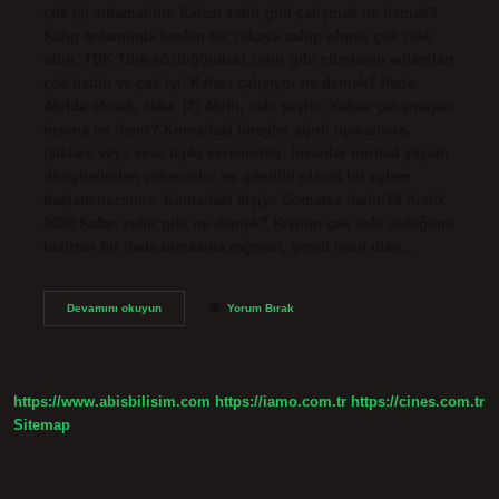
çok iyi anlamalıdır. Kafası zehir gibi çalışmak ne demek?
Kalıp anlamında keskin bir zekaya sahip olmak çok zeki
olun. TDK Türk sözlüğündeki zehir gibi cümlenin anlamları
çok üstün ve çok iyi. Kafası çalışıyor ne demek? İfade.
Akılda olmak, zeka. [2] Akıllı, zeki şeyler. Kafası çalışmayan
insana ne denir? Komadaki bireyler ağrılı uyaranlara,
ışıklara veya sese tepki veremezler. İnsanlar normal yaşam
döngüsünden yoksundur ve gönüllü olarak bir eylem
başlatamazsınız. Komadaki kişiye Comatez denir.14 Aralık
2020 Kafan zehir gibi ne demek? Kişinin çok zeki olduğunu
belirten bir ifade olmasına rağmen, şimdi ironi olan…
Kafası
Devamını okuyun
Yorum Bırak
Çalışan
Ne
Demek
https://www.abisbilisim.com
https://iamo.com.tr
https://cines.com.tr
Sitemap