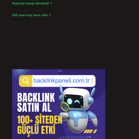
Katarina hangi ülkededir ?
Temmuz 24, 2026
250 puan kaç burs eder ?
Temmuz 24, 2026