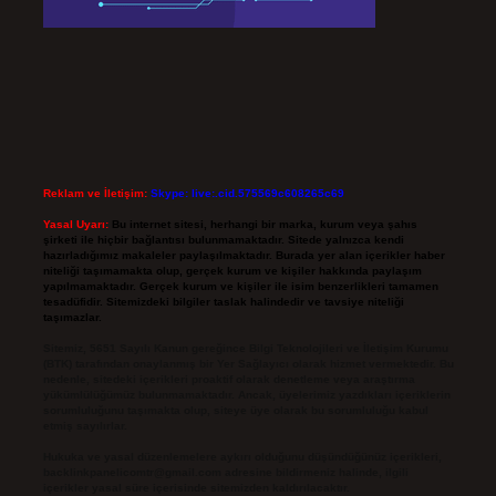
Reklam ve İletişim:
Skype: live:.cid.575569c608265c69
Yasal Uyarı:
Bu internet sitesi, herhangi bir marka, kurum veya şahıs
şirketi ile hiçbir bağlantısı bulunmamaktadır. Sitede yalnızca kendi
hazırladığımız makaleler paylaşılmaktadır. Burada yer alan içerikler haber
niteliği taşımamakta olup, gerçek kurum ve kişiler hakkında paylaşım
yapılmamaktadır. Gerçek kurum ve kişiler ile isim benzerlikleri tamamen
tesadüfidir. Sitemizdeki bilgiler taslak halindedir ve tavsiye niteliği
taşımazlar.
Sitemiz, 5651 Sayılı Kanun gereğince Bilgi Teknolojileri ve İletişim Kurumu
(BTK) tarafından onaylanmış bir Yer Sağlayıcı olarak hizmet vermektedir. Bu
nedenle, sitedeki içerikleri proaktif olarak denetleme veya araştırma
yükümlülüğümüz bulunmamaktadır. Ancak, üyelerimiz yazdıkları içeriklerin
sorumluluğunu taşımakta olup, siteye üye olarak bu sorumluluğu kabul
etmiş sayılırlar.
Hukuka ve yasal düzenlemelere aykırı olduğunu düşündüğünüz içerikleri,
backlinkpanelicomtr@gmail.com
adresine bildirmeniz halinde, ilgili
içerikler yasal süre içerisinde sitemizden kaldırılacaktır.