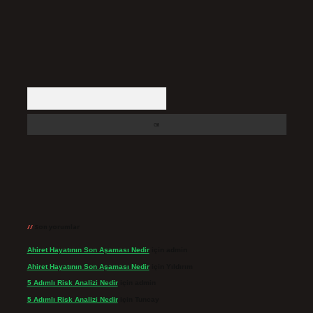
Arama
Son yorumlar
Ahiret Hayatının Son Aşaması Nedir
için
admin
Ahiret Hayatının Son Aşaması Nedir
için
Yıldırım
5 Adımlı Risk Analizi Nedir
için
admin
5 Adımlı Risk Analizi Nedir
için
Tuncay