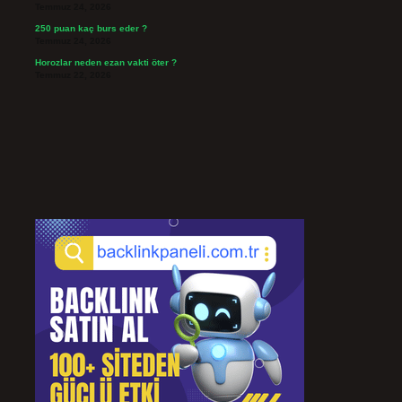
Temmuz 24, 2026
250 puan kaç burs eder ?
Temmuz 24, 2026
Horozlar neden ezan vakti öter ?
Temmuz 22, 2026