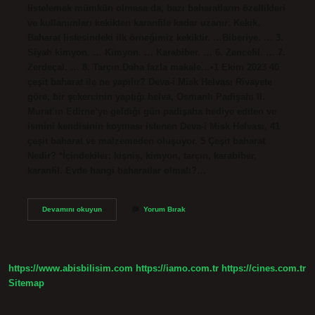
listelemek mümkün olmasa da, bazı baharatların özellikleri
ve kullanımları kekikten karanfile kadar uzanır: Kekik.
Baharat listesindeki ilk örneğimiz kekiktir. …Biberiye. … 3.
Siyah kimyon. … Kimyon. … Karabiber. … 6. Zencefil. … 7.
Zerdeçal. … 8. Tarçın.Daha fazla makale…•1 Ekim 2023 40
çeşit baharat ile ne yapılır? Deva-i Misk Helvası Rivayete
göre, bir şekercinin yaptığı helva, Osmanlı Padişahı II.
Murat’ın Edirne’ye geldiği gün padişaha hediye edilen ve
ismini kendisinin koyması istenen Deva-i Misk Helvası, 41
çeşit baharat ve malzemeden oluşuyor. 5 Çeşit baharat
Nedir? *İçindekiler: kişniş, kimyon, tarçın, karabiber,
karanfil. Evde hangi baharatlar olmalı?…
Baharat
Devamını okuyun
Yorum Bırak
Isimleri
Neler
https://www.abisbilisim.com
https://iamo.com.tr
https://cines.com.tr
Sitemap