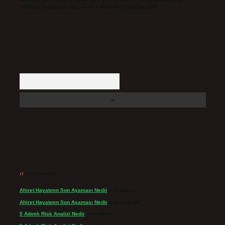
içerikler yasal süre içerisinde sitemizden kaldırılacaktır.
Arama
Son yorumlar
Ahiret Hayatının Son Aşaması Nedir
için
admin
Ahiret Hayatının Son Aşaması Nedir
için
Yıldırım
5 Adımlı Risk Analizi Nedir
için
admin