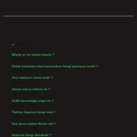
Sidebar
Son Yazılar
Büyük av ne zaman başlar ?
Ağustos 6, 2026
Kulak kanaması olan kazazedeye hangi pozisyon verilir ?
Ağustos 6, 2026
Avcı toplayıcı insan nedir ?
Ağustos 5, 2026
Aküye saf su eklenir mi ?
Ağustos 3, 2026
6136 memurluğa engel mi ?
Ağustos 3, 2026
Türkiye İspanya hangi stad ?
Temmuz 29, 2026
Koç burcu kadını flörtöz mü ?
Temmuz 26, 2026
Katarina hangi ülkededir ?