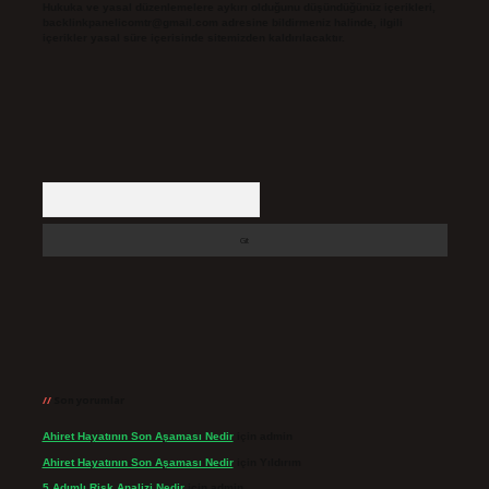
Hukuka ve yasal düzenlemelere aykırı olduğunu düşündüğünüz içerikleri,
backlinkpanelicomtr@gmail.com
adresine bildirmeniz halinde, ilgili
içerikler yasal süre içerisinde sitemizden kaldırılacaktır.
Arama
Son yorumlar
Ahiret Hayatının Son Aşaması Nedir
için
admin
Ahiret Hayatının Son Aşaması Nedir
için
Yıldırım
5 Adımlı Risk Analizi Nedir
için
admin