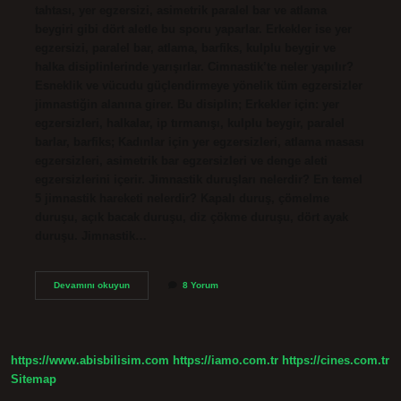
tahtası, yer egzersizi, asimetrik paralel bar ve atlama
beygiri gibi dört aletle bu sporu yaparlar. Erkekler ise yer
egzersizi, paralel bar, atlama, barfiks, kulplu beygir ve
halka disiplinlerinde yarışırlar. Cimnastik’te neler yapılır?
Esneklik ve vücudu güçlendirmeye yönelik tüm egzersizler
jimnastiğin alanına girer. Bu disiplin; Erkekler için: yer
egzersizleri, halkalar, ip tırmanışı, kulplu beygir, paralel
barlar, barfiks; Kadınlar için yer egzersizleri, atlama masası
egzersizleri, asimetrik bar egzersizleri ve denge aleti
egzersizlerini içerir. Jimnastik duruşları nelerdir? En temel
5 jimnastik hareketi nelerdir? Kapalı duruş, çömelme
duruşu, açık bacak duruşu, diz çökme duruşu, dört ayak
duruşu. Jimnastik…
Cimnastikte
Devamını okuyun
8 Yorum
Hangi
Hareketler
Var
https://www.abisbilisim.com
https://iamo.com.tr
https://cines.com.tr
Sitemap