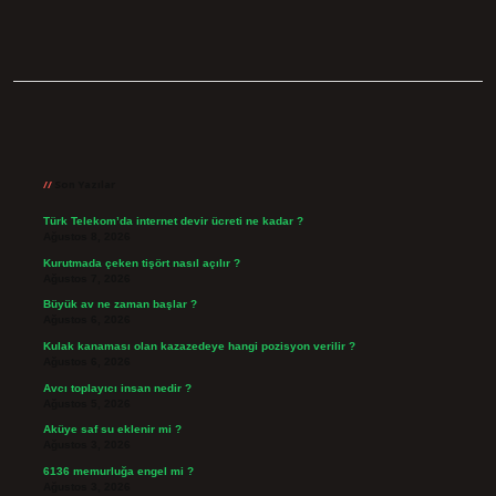
Sidebar
Son Yazılar
Türk Telekom’da internet devir ücreti ne kadar ?
Ağustos 8, 2026
Kurutmada çeken tişört nasıl açılır ?
Ağustos 7, 2026
Büyük av ne zaman başlar ?
Ağustos 6, 2026
Kulak kanaması olan kazazedeye hangi pozisyon verilir ?
Ağustos 6, 2026
Avcı toplayıcı insan nedir ?
Ağustos 5, 2026
Aküye saf su eklenir mi ?
Ağustos 3, 2026
6136 memurluğa engel mi ?
Ağustos 3, 2026