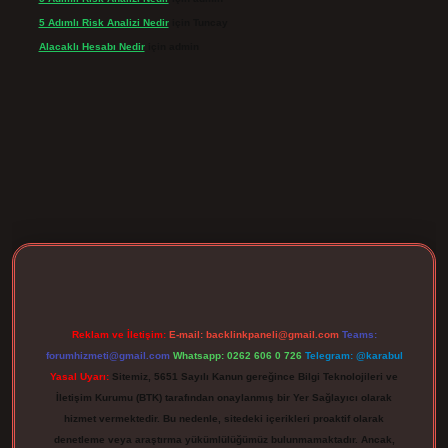
5 Adımlı Risk Analizi Nedir
için
Tuncay
Alacaklı Hesabı Nedir
için
admin
rgir.net
Reklam ve İletişim:
E-mail:
backlinkpaneli@gmail.com
Teams:
forumhizmeti@gmail.com
Whatsapp: 0262 606 0 726
Telegram: @karabul
Yasal Uyarı:
Sitemiz, 5651 Sayılı Kanun gereğince Bilgi Teknolojileri ve
İletişim Kurumu (BTK) tarafından onaylanmış bir Yer Sağlayıcı olarak
hizmet vermektedir. Bu nedenle, sitedeki içerikleri proaktif olarak
denetleme veya araştırma yükümlülüğümüz bulunmamaktadır. Ancak,