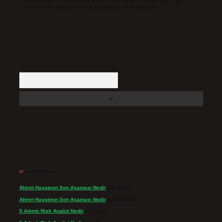
içerikler yasal süre içerisinde sitemizden kaldırılacaktır.
Arama
Son yorumlar
Ahiret Hayatının Son Aşaması Nedir
için
admin
Ahiret Hayatının Son Aşaması Nedir
için
Yıldırım
5 Adımlı Risk Analizi Nedir
için
admin