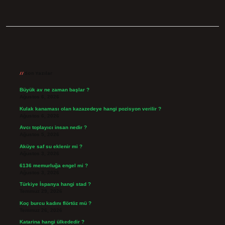
Sidebar
Son Yazılar
Büyük av ne zaman başlar ?
Ağustos 6, 2026
Kulak kanaması olan kazazedeye hangi pozisyon verilir ?
Ağustos 6, 2026
Avcı toplayıcı insan nedir ?
Ağustos 5, 2026
Aküye saf su eklenir mi ?
Ağustos 3, 2026
6136 memurluğa engel mi ?
Ağustos 3, 2026
Türkiye İspanya hangi stad ?
Temmuz 29, 2026
Koç burcu kadını flörtöz mü ?
Temmuz 26, 2026
Katarina hangi ülkededir ?