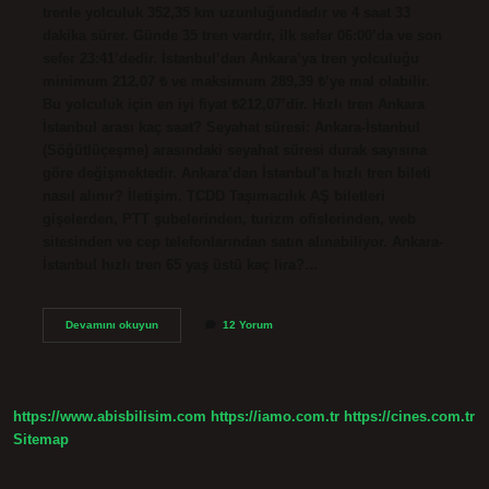
trenle yolculuk 352,35 km uzunluğundadır ve 4 saat 33
dakika sürer. Günde 35 tren vardır, ilk sefer 06:00’da ve son
sefer 23:41’dedir. İstanbul’dan Ankara’ya tren yolculuğu
minimum 212,07 ₺ ve maksimum 289,39 ₺’ye mal olabilir.
Bu yolculuk için en iyi fiyat ₺212,07’dir. Hızlı tren Ankara
İstanbul arası kaç saat? Seyahat süresi: Ankara-İstanbul
(Söğütlüçeşme) arasındaki seyahat süresi durak sayısına
göre değişmektedir. Ankara’dan İstanbul’a hızlı tren bileti
nasıl alınır? İletişim. TCDD Taşımacılık AŞ biletleri
gişelerden, PTT şubelerinden, turizm ofislerinden, web
sitesinden ve cep telefonlarından satın alınabiliyor. Ankara-
İstanbul hızlı tren 65 yaş üstü kaç lira?…
Ankara
Devamını okuyun
12 Yorum
Istanbul
Hızlı
Tren
Kaç
Tl
https://www.abisbilisim.com
https://iamo.com.tr
https://cines.com.tr
2024
Sitemap