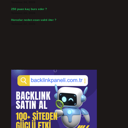
Temmuz 24, 2026
250 puan kaç burs eder ?
Temmuz 24, 2026
Horozlar neden ezan vakti öter ?
Temmuz 22, 2026