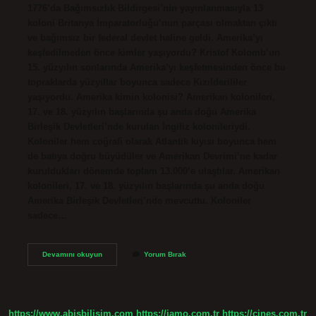
1776’da Bağımsızlık Bildirgesi’nin yayınlanmasıyla 13
koloni Britanya İmparatorluğu’nun parçası olmaktan çıktı
ve bağımsız bir federal devlet haline geldi. Amerika’yı
keşfedilmeden önce kimler yaşıyordu? Kristof Kolomb’un
15. yüzyılın sonlarında Amerika’yı keşfetmesinden önce bu
topraklarda yüzyıllar boyunca sadece Kızılderililer
yaşıyordu. Amerika kimin kolonisi? Amerikan kolonileri,
17. ve 18. yüzyılın başlarında şu anda doğu Amerika
Birleşik Devletleri’nde kurulan İngiliz kolonileriydi.
Koloniler hem coğrafi olarak Atlantik kıyısı boyunca hem
de batıya doğru büyüdüler ve Amerikan Devrimi’ne kadar
kuruldukları dönemde toplam 13.000’e ulaştılar. Amerikan
kolonileri, 17. ve 18. yüzyılın başlarında şu anda doğu
Amerika Birleşik Devletleri’nde mevcuttu. Koloniler
sadece…
Amerika
Devamını okuyun
Yorum Bırak
Eskiden
Kimin
Sömürgesiydi
https://www.abisbilisim.com
https://iamo.com.tr
https://cines.com.tr