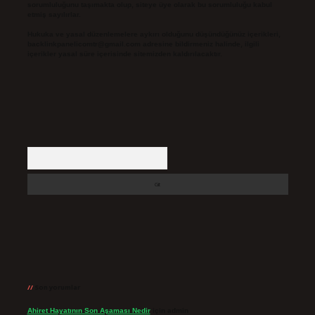
sorumluluğunu taşımakta olup, siteye üye olarak bu sorumluluğu kabul
etmiş sayılırlar.
Hukuka ve yasal düzenlemelere aykırı olduğunu düşündüğünüz içerikleri,
backlinkpanelicomtr@gmail.com
adresine bildirmeniz halinde, ilgili
içerikler yasal süre içerisinde sitemizden kaldırılacaktır.
Arama
Son yorumlar
Ahiret Hayatının Son Aşaması Nedir
için
admin