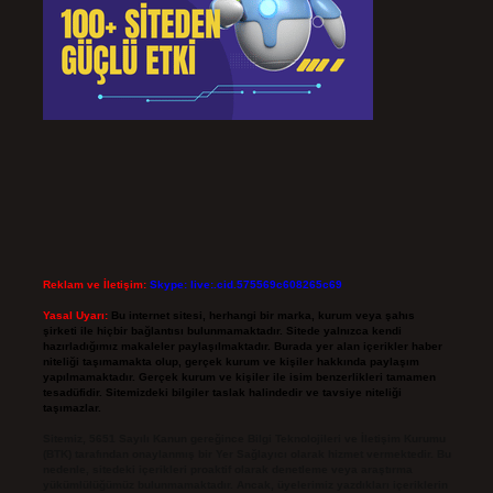
Reklam ve İletişim:
Skype: live:.cid.575569c608265c69
Yasal Uyarı:
Bu internet sitesi, herhangi bir marka, kurum veya şahıs
şirketi ile hiçbir bağlantısı bulunmamaktadır. Sitede yalnızca kendi
hazırladığımız makaleler paylaşılmaktadır. Burada yer alan içerikler haber
niteliği taşımamakta olup, gerçek kurum ve kişiler hakkında paylaşım
yapılmamaktadır. Gerçek kurum ve kişiler ile isim benzerlikleri tamamen
tesadüfidir. Sitemizdeki bilgiler taslak halindedir ve tavsiye niteliği
taşımazlar.
Sitemiz, 5651 Sayılı Kanun gereğince Bilgi Teknolojileri ve İletişim Kurumu
(BTK) tarafından onaylanmış bir Yer Sağlayıcı olarak hizmet vermektedir. Bu
nedenle, sitedeki içerikleri proaktif olarak denetleme veya araştırma
yükümlülüğümüz bulunmamaktadır. Ancak, üyelerimiz yazdıkları içeriklerin