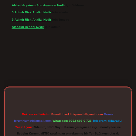
Ahiret Hayatının Son Aşaması Nedir
için
Yıldırım
5 Adımlı Risk Analizi Nedir
için
admin
5 Adımlı Risk Analizi Nedir
için
Tuncay
Alacaklı Hesabı Nedir
için
admin
rgir.net
Reklam ve İletişim:
E-mail:
backlinkpaneli@gmail.com
Teams:
forumhizmeti@gmail.com
Whatsapp: 0262 606 0 726
Telegram: @karabul
Yasal Uyarı:
Sitemiz, 5651 Sayılı Kanun gereğince Bilgi Teknolojileri ve
İletişim Kurumu (BTK) tarafından onaylanmış bir Yer Sağlayıcı olarak